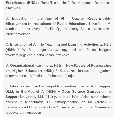
Experiences (ENG)
/ Tanulói elköteleződés, motiváció és tanulási
élmények
B.
Education in the Age of AI – Quality, Responsibility,
Effectiveness in Institutions of Public Education
/ Nevelés az MI
korában – minőség, felelősség, hatékonyság a köznevelési
intézményekben
C.
Integration of AI into Teaching and Learning Activities at HEIs
(HUN)
/ Az MI integrálása az egyetemi oktatói és hallgatói
tevékenységekbe. Szabályozás, értékelés
D.
Organisational learning at HEIs – New Routes of Ressearches
on Higher Education (HUN)
/ Szervezeti tanulás az egyetemi
környezetben – A felsőoktatás-kutatás új útjai
E.
Libraries and the Training of Information Specialist to Support
ULLL in the Age of AI (HUN)
+
Open Science Symposium to
Support University LLL
/ Könyvtárak és információs szakemberek
szerepe a felsőoktatási LLL támogatásában az MI korában +
Felsőoktatási LLL támogató OpenScience Szimpózium a L’Harmattan
Kiadóval partnerségben