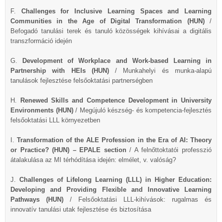
F.
Challenges for Inclusive Learning Spaces and Learning
Communities in the Age of Digital Transformation (HUN)
/
Befogadó tanulási terek és tanuló közösségek kihívásai a digitális
transzformáció idején
G.
Development of Workplace and Work-based Learning in
Partnership with HEIs (HUN)
/ Munkahelyi és munka-alapú
tanulások fejlesztése felsőoktatási partnerségben
H.
Renewed Skills and Competence Development in University
Environments (HUN)
/ Megújuló készség- és kompetencia-fejlesztés
felsőoktatási LLL környezetben
I.
Transformation of the ALE Profession in the Era of AI: Theory
or Practice? (HUN)
– EPALE section
/ A felnőttoktatói professzió
átalakulása az MI térhódítása idején: elmélet, v. valóság?
J.
Challenges of Lifelong Learning (LLL) in Higher Education:
Developing and Providing Flexible and Innovative Learning
Pathways (HUN)
/ Felsőoktatási LLL-kihívások: rugalmas és
innovatív tanulási utak fejlesztése és biztosítása