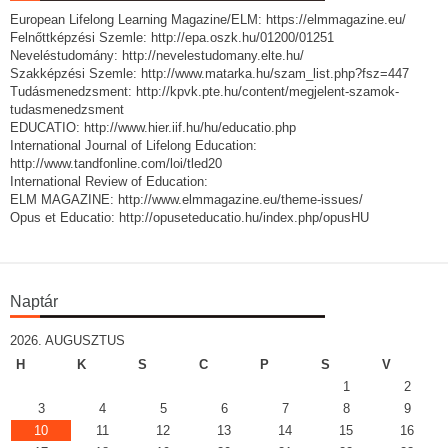
European Lifelong Learning Magazine/ELM: https://elmmagazine.eu/
Felnőttképzési Szemle: http://epa.oszk.hu/01200/01251
Neveléstudomány: http://nevelestudomany.elte.hu/
Szakképzési Szemle: http://www.matarka.hu/szam_list.php?fsz=447
Tudásmenedzsment: http://kpvk.pte.hu/content/megjelent-szamok-
tudasmenedzsment
EDUCATIO: http://www.hier.iif.hu/hu/educatio.php
International Journal of Lifelong Education:
http://www.tandfonline.com/loi/tled20
International Review of Education:
ELM MAGAZINE: http://www.elmmagazine.eu/theme-issues/
Opus et Educatio: http://opuseteducatio.hu/index.php/opusHU
Naptár
2026. AUGUSZTUS
H
K
S
C
P
S
V
1
2
3
4
5
6
7
8
9
10
11
12
13
14
15
16