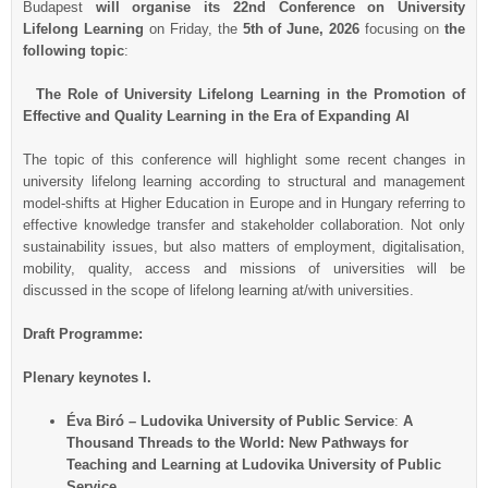
Budapest
will organise its 22nd Conference on University
Lifelong Learning
on Friday, the
5
th
of June, 2026
focusing on
the
following topic
:
The Role of University Lifelong Learning in the Promotion of
Effective and Quality Learning in the Era of Expanding AI
The topic of this conference will highlight some recent changes in
university lifelong learning according to structural and management
model-shifts at Higher Education in Europe and in Hungary referring to
effective knowledge transfer and stakeholder collaboration. Not only
sustainability issues, but also matters of employment, digitalisation,
mobility, quality, access and missions of universities will be
discussed in the scope of lifelong learning at/with universities.
Draft Programme:
Plenary keynotes I.
Éva Biró
–
Ludovika University of Public Service
:
A
Thousand Threads to the World: New Pathways for
Teaching and Learning at Ludovika University of Public
Service