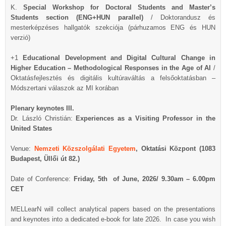
K.
Special Workshop for Doctoral Students and Master’s
Students section (ENG+HUN parallel)
/ Doktorandusz és
mesterképzéses hallgatók szekciója (párhuzamos ENG és HUN
verzió)
+1
Educational Development and Digital Cultural Change in
Higher Education – Methodological Responses in the Age of AI
/
Oktatásfejlesztés és digitális kultúraváltás a felsőoktatásban –
Módszertani válaszok az MI korában
Plenary keynotes III.
Dr. László Christián:
Experiences as a Visiting Professor in the
United States
Venue:
Nemzeti Közszolgálati Egyetem
, Oktatási Központ (1083
Budapest, Üllői út 82.)
Date of Conference:
Friday, 5
th
of June, 2026/ 9.30am – 6.00pm
CET
MELLearN will collect analytical papers based on the presentations
and keynotes into a dedicated e-book for late 2026. In case you wish