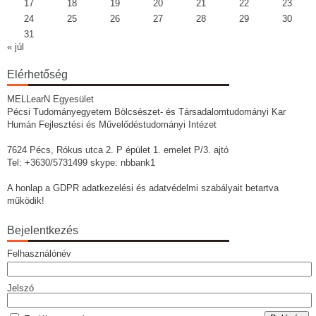
17
18
19
20
21
22
23
24
25
26
27
28
29
30
31
« júl
Elérhetőség
MELLearN Egyesület
Pécsi Tudományegyetem Bölcsészet- és Társadalomtudományi Kar
Humán Fejlesztési és Művelődéstudományi Intézet
7624 Pécs, Rókus utca 2. P épület 1. emelet P/3. ajtó
Tel: +3630/5731499 skype: nbbank1
A honlap a GDPR adatkezelési és adatvédelmi szabályait betartva
működik!
Bejelentkezés
Felhasználónév
Jelszó