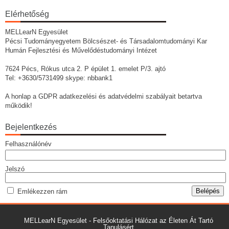
Elérhetőség
MELLearN Egyesület
Pécsi Tudományegyetem Bölcsészet- és Társadalomtudományi Kar
Humán Fejlesztési és Művelődéstudományi Intézet
7624 Pécs, Rókus utca 2. P épület 1. emelet P/3. ajtó
Tel: +3630/5731499 skype: nbbank1
A honlap a GDPR adatkezelési és adatvédelmi szabályait betartva
működik!
Bejelentkezés
Felhasználónév
Jelszó
Emlékezzen rám
MELLearN Egyesület - Felsőoktatási Hálózat az Életen Át Tartó
Tanulásért