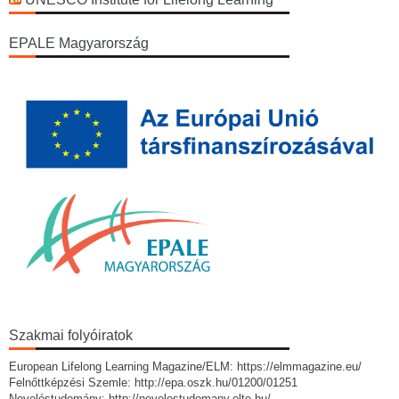
EPALE Magyarország
Szakmai folyóiratok
European Lifelong Learning Magazine/ELM: https://elmmagazine.eu/
Felnőttképzési Szemle: http://epa.oszk.hu/01200/01251
Neveléstudomány: http://nevelestudomany.elte.hu/