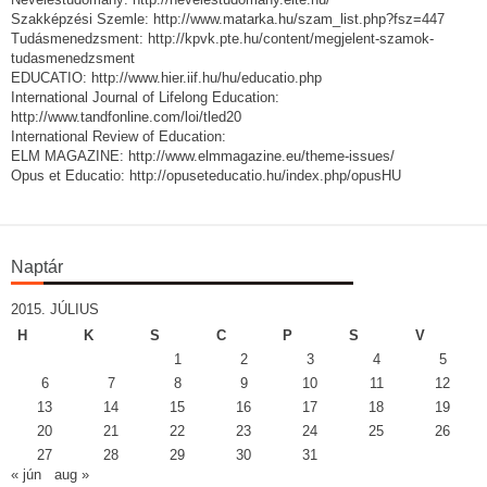
Szakképzési Szemle: http://www.matarka.hu/szam_list.php?fsz=447
Tudásmenedzsment: http://kpvk.pte.hu/content/megjelent-szamok-
tudasmenedzsment
EDUCATIO: http://www.hier.iif.hu/hu/educatio.php
International Journal of Lifelong Education:
http://www.tandfonline.com/loi/tled20
International Review of Education:
ELM MAGAZINE: http://www.elmmagazine.eu/theme-issues/
Opus et Educatio: http://opuseteducatio.hu/index.php/opusHU
Naptár
2015. JÚLIUS
H
K
S
C
P
S
V
1
2
3
4
5
6
7
8
9
10
11
12
13
14
15
16
17
18
19
20
21
22
23
24
25
26
27
28
29
30
31
« jún
aug »