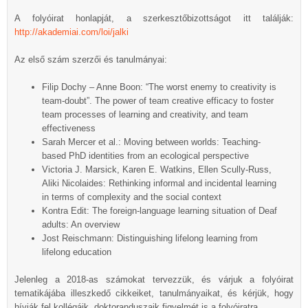
A folyóirat honlapját, a szerkesztőbizottságot itt találják:
http://akademiai.com/loi/jalki
Az első szám szerzői és tanulmányai:
Filip Dochy – Anne Boon: “The worst enemy to creativity is
team-doubt”. The power of team creative efficacy to foster
team processes of learning and creativity, and team
effectiveness
Sarah Mercer et al.: Moving between worlds: Teaching-
based PhD identities from an ecological perspective
Victoria J. Marsick, Karen E. Watkins, Ellen Scully-Russ,
Aliki Nicolaides: Rethinking informal and incidental learning
in terms of complexity and the social context
Kontra Edit: The foreign-language learning situation of Deaf
adults: An overview
Jost Reischmann: Distinguishing lifelong learning from
lifelong education
Jelenleg a 2018-as számokat tervezzük, és várjuk a folyóirat
tematikájába illeszkedő cikkeiket, tanulmányaikat, és kérjük, hogy
hívják fel kollégáik, doktoranduszaik figyelmét is a folyóiratra.