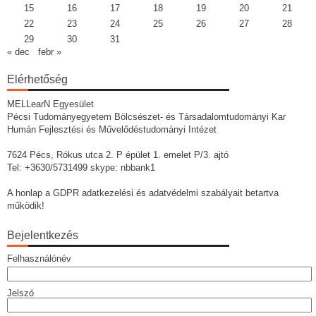
15
16
17
18
19
20
21
22
23
24
25
26
27
28
29
30
31
« dec
febr »
Elérhetőség
MELLearN Egyesület
Pécsi Tudományegyetem Bölcsészet- és Társadalomtudományi Kar
Humán Fejlesztési és Művelődéstudományi Intézet
7624 Pécs, Rókus utca 2. P épület 1. emelet P/3. ajtó
Tel: +3630/5731499 skype: nbbank1
A honlap a GDPR adatkezelési és adatvédelmi szabályait betartva
működik!
Bejelentkezés
Felhasználónév
Jelszó