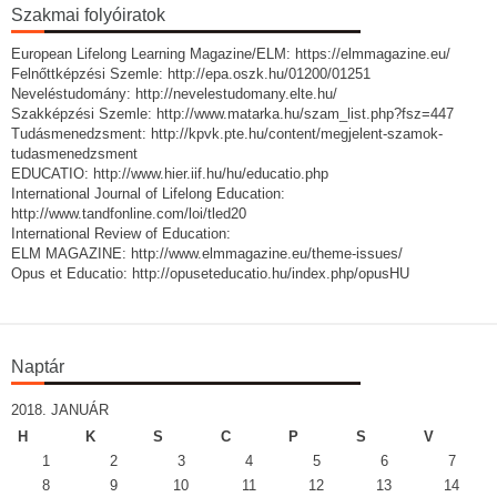
Szakmai folyóiratok
European Lifelong Learning Magazine/ELM: https://elmmagazine.eu/
Felnőttképzési Szemle: http://epa.oszk.hu/01200/01251
Neveléstudomány: http://nevelestudomany.elte.hu/
Szakképzési Szemle: http://www.matarka.hu/szam_list.php?fsz=447
Tudásmenedzsment: http://kpvk.pte.hu/content/megjelent-szamok-
tudasmenedzsment
EDUCATIO: http://www.hier.iif.hu/hu/educatio.php
International Journal of Lifelong Education:
http://www.tandfonline.com/loi/tled20
International Review of Education:
ELM MAGAZINE: http://www.elmmagazine.eu/theme-issues/
Opus et Educatio: http://opuseteducatio.hu/index.php/opusHU
Naptár
2018. JANUÁR
H
K
S
C
P
S
V
1
2
3
4
5
6
7
8
9
10
11
12
13
14