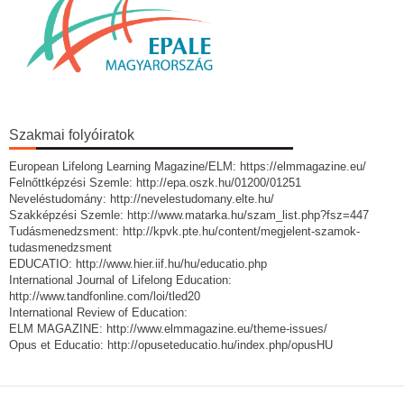
Szakmai folyóiratok
European Lifelong Learning Magazine/ELM: https://elmmagazine.eu/
Felnőttképzési Szemle: http://epa.oszk.hu/01200/01251
Neveléstudomány: http://nevelestudomany.elte.hu/
Szakképzési Szemle: http://www.matarka.hu/szam_list.php?fsz=447
Tudásmenedzsment: http://kpvk.pte.hu/content/megjelent-szamok-
tudasmenedzsment
EDUCATIO: http://www.hier.iif.hu/hu/educatio.php
International Journal of Lifelong Education:
http://www.tandfonline.com/loi/tled20
International Review of Education:
ELM MAGAZINE: http://www.elmmagazine.eu/theme-issues/
Opus et Educatio: http://opuseteducatio.hu/index.php/opusHU