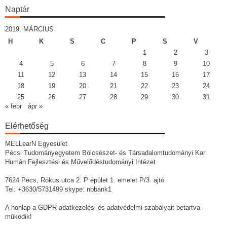
Naptár
2019. MÁRCIUS
H
K
S
C
P
S
V
1
2
3
4
5
6
7
8
9
10
11
12
13
14
15
16
17
18
19
20
21
22
23
24
25
26
27
28
29
30
31
« febr
ápr »
Elérhetőség
MELLearN Egyesület
Pécsi Tudományegyetem Bölcsészet- és Társadalomtudományi Kar
Humán Fejlesztési és Művelődéstudományi Intézet
7624 Pécs, Rókus utca 2. P épület 1. emelet P/3. ajtó
Tel: +3630/5731499 skype: nbbank1
A honlap a GDPR adatkezelési és adatvédelmi szabályait betartva
működik!