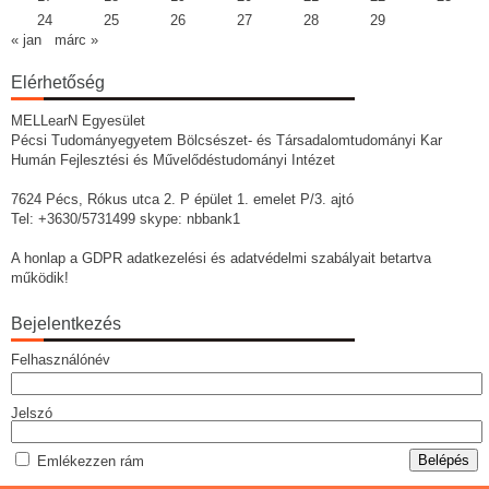
24
25
26
27
28
29
« jan
márc »
Elérhetőség
MELLearN Egyesület
Pécsi Tudományegyetem Bölcsészet- és Társadalomtudományi Kar
Humán Fejlesztési és Művelődéstudományi Intézet
7624 Pécs, Rókus utca 2. P épület 1. emelet P/3. ajtó
Tel: +3630/5731499 skype: nbbank1
A honlap a GDPR adatkezelési és adatvédelmi szabályait betartva
működik!
Bejelentkezés
Felhasználónév
Jelszó
Emlékezzen rám