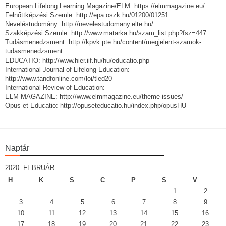
European Lifelong Learning Magazine/ELM: https://elmmagazine.eu/
Felnőttképzési Szemle: http://epa.oszk.hu/01200/01251
Neveléstudomány: http://nevelestudomany.elte.hu/
Szakképzési Szemle: http://www.matarka.hu/szam_list.php?fsz=447
Tudásmenedzsment: http://kpvk.pte.hu/content/megjelent-szamok-
tudasmenedzsment
EDUCATIO: http://www.hier.iif.hu/hu/educatio.php
International Journal of Lifelong Education:
http://www.tandfonline.com/loi/tled20
International Review of Education:
ELM MAGAZINE: http://www.elmmagazine.eu/theme-issues/
Opus et Educatio: http://opuseteducatio.hu/index.php/opusHU
Naptár
2020. FEBRUÁR
H
K
S
C
P
S
V
1
2
3
4
5
6
7
8
9
10
11
12
13
14
15
16
17
18
19
20
21
22
23