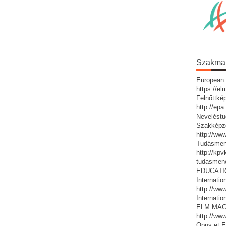
Szakmai 
European 
https://e
Felnőttké
http://ep
Neveléstu
Szakképz
http://ww
Tudásmen
http://kp
tudasmen
EDUCATIO:
Internatio
http://www
Internatio
ELM MAG
http://ww
Opus et E