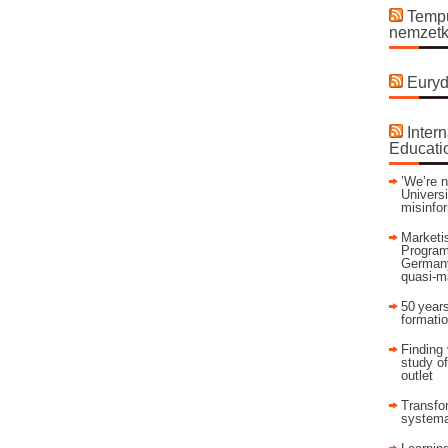
Tempu
nemzetk
Euryd
Intern
Educati
’We’re n
Universi
misinfo
Marketis
Program
Germany
quasi-m
50 years
formati
Finding 
study of
outlet
Transfor
systema