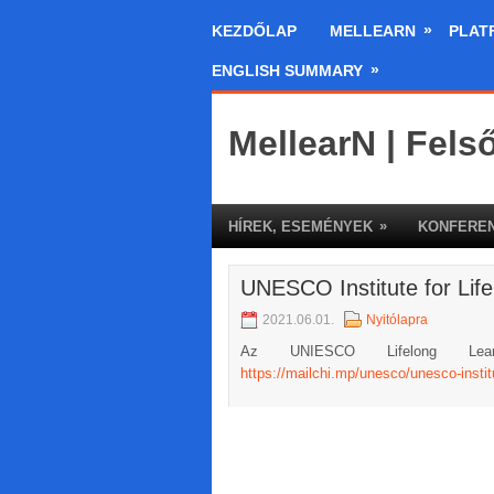
»
KEZDŐLAP
MELLEARN
PLAT
»
ENGLISH SUMMARY
MellearN | Fels
»
HÍREK, ESEMÉNYEK
KONFEREN
UNESCO Institute for Life
2021.06.01.
Nyitólapra
Az UNIESCO Lifelong Learn
https://mailchi.mp/unesco/unesco-instit