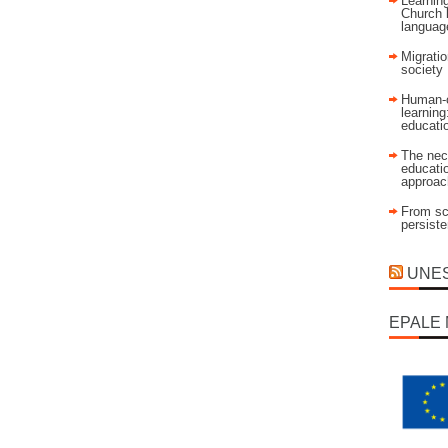
Learning
Church 
language
Migratio
society
Human-c
learning
educati
The nec
educatio
approac
From sch
persist
UNESC
EPALE 