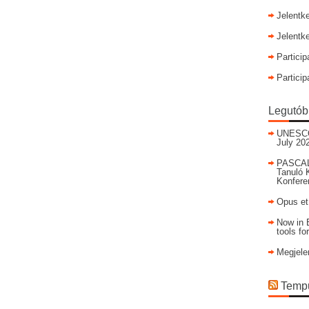
Jelentk
Jelentk
Particip
Particip
Legutób
UNESCO I
July 20
PASCAL
Tanuló 
Konfere
Opus et
Now in E
tools fo
Megjele
Tempu