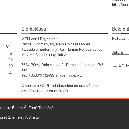
http://op
Elérhetőség
Bejelen
Felhaszná
MELLearN Egyesület
Pécsi Tudományegyetem Bölcsészet- és
V
Társadalomtudományi Kar Humán Fejlesztési és
Jelszó
6
Művelődéstudományi Intézet
2
13
7624 Pécs, Rókus utca 2. P épület 1. emelet P/3.
Emlék
9
20
ajtó
6
27
Tel: +3630/5731499 skype: nbbank1
A honlap a GDPR adatkezelési és adatvédelmi
szabályait betartva működik!
zat az Életen Át Tartó Tanulásért
let 1. emelet P/3. ajtó