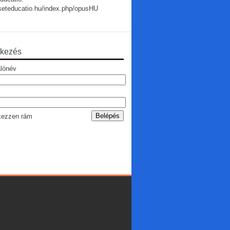
useteducatio.hu/index.php/opusHU
tkezés
lónév
ezzen rám