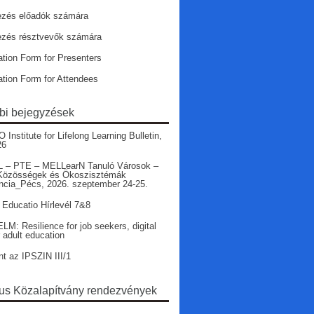
ezés előadók számára
ezés résztvevők számára
ation Form for Presenters
ation Form for Attendees
bi bejegyzések
nstitute for Lifelong Learning Bulletin,
26
 – PTE – MELLearN Tanuló Városok –
Közösségek és Ökoszisztémák
ncia_Pécs, 2026. szeptember 24-25.
 Educatio Hírlevél 7&8
LM: Resilience for job seekers, digital
r adult education
nt az IPSZIN III/1
s Közalapítvány rendezvények