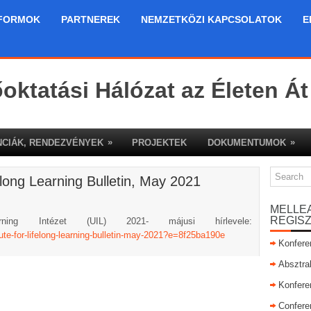
FORMOK
PARTNEREK
NEMZETKÖZI KAPCSOLATOK
E
őoktatási Hálózat az Életen Át
»
»
CIÁK, RENDEZVÉNYEK
PROJEKTEK
DOKUMENTUMOK
long Learning Bulletin, May 2021
MELLE
REGIS
ing Intézet (UIL) 2021- májusi hírlevele:
ute-for-lifelong-learning-bulletin-may-2021?e=8f25ba190e
Konfere
Absztra
Konfere
Confere