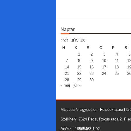
Naptár
2021. JÚNIUS
H
K
S
C
P
S
1
2
3
4
5
7
8
9
10
11
1
14
15
16
17
18
1
21
22
23
24
25
2
28
29
30
« máj
júl »
MELLearN Egyesület - Felsőoktatási Háló
Székhely: 7624 Pécs, Rókus utca 2. P épü
Adósz.: 18565463-1-02