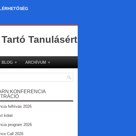
LÉRHETŐSÉG
 Tartó Tanulásért
»
»
BLOG
ARCHÍVUM
ARN KONFERENCIA
ZTRÁCIÓ
ncia felhívás 2026
kt kötet
ncia program 2026
nce Call 2026