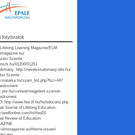
folyóiratok
Lifelong Learning Magazine/ELM:
lmmagazine.eu/
pzési Szemle:
a.oszk.hu/01200/01251
domány: http://nevelestudomany.elte.hu/
ési Szemle:
w.matarka.hu/szam_list.php?fsz=447
edzsment:
vk.pte.hu/content/megjelent-szamok-
edzsment
 http://www.hier.iif.hu/hu/educatio.php
nal Journal of Lifelong Education:
.tandfonline.com/loi/tled20
nal Review of Education:
AZINE:
w.elmmagazine.eu/theme-issues/
ducatio: