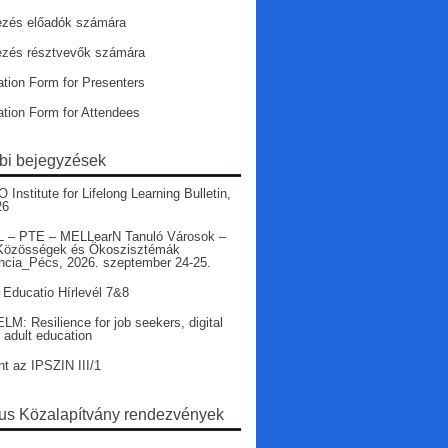
ezés előadók számára
ezés résztvevők számára
ation Form for Presenters
ation Form for Attendees
bi bejegyzések
nstitute for Lifelong Learning Bulletin,
26
 – PTE – MELLearN Tanuló Városok –
Közösségek és Ökoszisztémák
ncia_Pécs, 2026. szeptember 24-25.
 Educatio Hírlevél 7&8
LM: Resilience for job seekers, digital
r adult education
nt az IPSZIN III/1
s Közalapítvány rendezvények