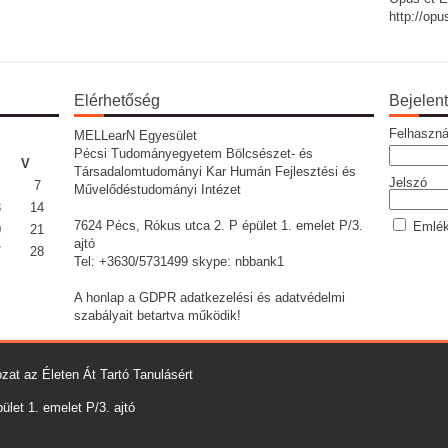
http://op
Elérhetőség
Bejelen
Felhaszná
MELLearN Egyesület
Pécsi Tudományegyetem Bölcsészet- és
V
Társadalomtudományi Kar Humán Fejlesztési és
Jelszó
7
Művelődéstudományi Intézet
3
14
7624 Pécs, Rókus utca 2. P épület 1. emelet P/3.
Emlék
0
21
ajtó
7
28
Tel: +3630/5731499 skype: nbbank1
A honlap a GDPR adatkezelési és adatvédelmi
szabályait betartva működik!
zat az Életen Át Tartó Tanulásért
let 1. emelet P/3. ajtó