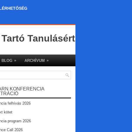
LÉRHETŐSÉG
 Tartó Tanulásért
»
»
BLOG
ARCHÍVUM
ARN KONFERENCIA
ZTRÁCIÓ
ncia felhívás 2026
kt kötet
ncia program 2026
nce Call 2026