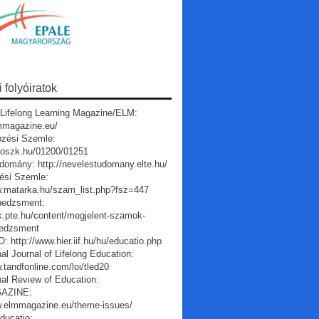
folyóiratok
Lifelong Learning Magazine/ELM:
lmmagazine.eu/
pzési Szemle:
a.oszk.hu/01200/01251
domány: http://nevelestudomany.elte.hu/
ési Szemle:
w.matarka.hu/szam_list.php?fsz=447
edzsment:
vk.pte.hu/content/megjelent-szamok-
edzsment
 http://www.hier.iif.hu/hu/educatio.php
nal Journal of Lifelong Education:
.tandfonline.com/loi/tled20
nal Review of Education:
AZINE:
w.elmmagazine.eu/theme-issues/
ducatio: