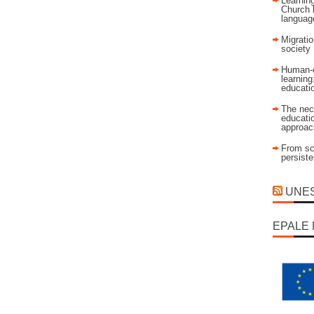
Learning
Church 
language
Migratio
society
Human-c
learning
educati
The nec
educatio
approac
From sch
persist
UNESC
EPALE 