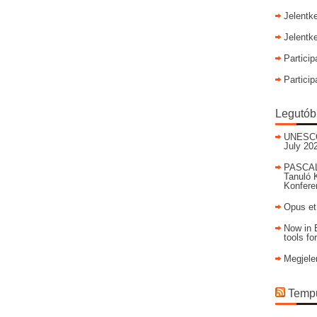
Jelentk
Jelentk
Particip
Particip
Legutób
UNESCO I
July 20
PASCAL
Tanuló 
Konfere
Opus et
Now in E
tools fo
Megjele
Tempu