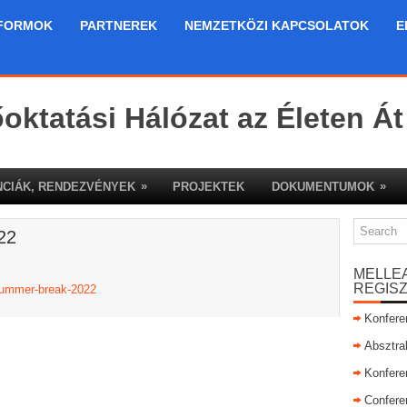
FORMOK
PARTNEREK
NEMZETKÖZI KAPCSOLATOK
E
őoktatási Hálózat az Életen Át
»
»
CIÁK, RENDEZVÉNYEK
PROJEKTEK
DOKUMENTUMOK
022
MELLE
REGIS
-summer-break-2022
Konfere
Absztra
Konfere
Confere