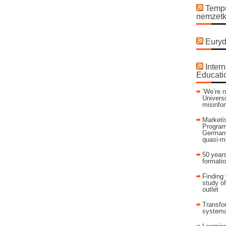
Tempu
nemzetk
Euryd
Intern
Educati
’We’re n
Universi
misinfo
Marketis
Program
Germany
quasi-m
50 years
formati
Finding 
study of
outlet
Transfor
systema