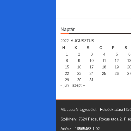
Naptár
2022. AUGUSZTUS
H
K
S
C
P
S
1
2
3
4
5
6
8
9
10
11
12
1
15
16
17
18
19
2
22
23
24
25
26
2
29
30
31
« jún
szept »
MELLearN Egyesület - Felsőoktatási Háló
Székhely: 7624 Pécs, Rókus utca 2. P épü
Adósz.: 18565463-1-02