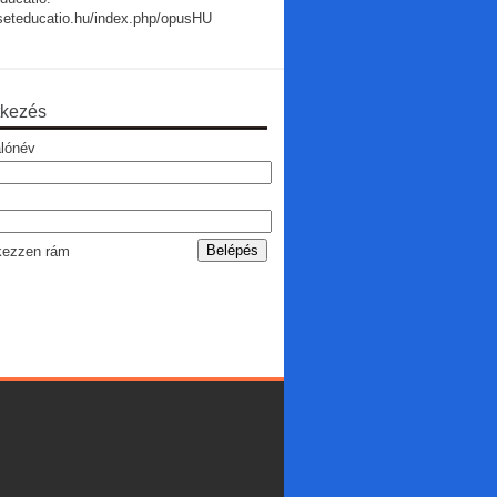
useteducatio.hu/index.php/opusHU
tkezés
lónév
ezzen rám