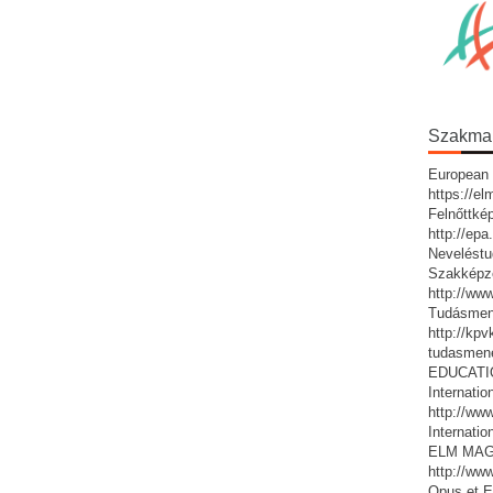
Szakmai 
European 
https://e
Felnőttké
http://ep
Neveléstu
Szakképz
http://ww
Tudásmen
http://kp
tudasmen
EDUCATIO:
Internatio
http://www
Internatio
ELM MAG
http://ww
Opus et E