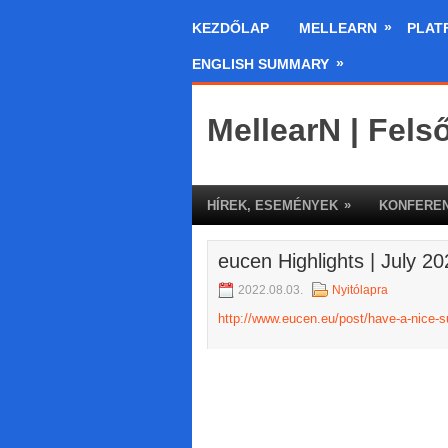
»
KEZDŐLAP
MELLEARN
PLAT
»
ENGLISH SUMMARY
MellearN | Fels
»
HÍREK, ESEMÉNYEK
KONFEREN
eucen Highlights | July 2
2022.08.03.
Nyitólapra
http://www.eucen.eu/post/have-a-nice