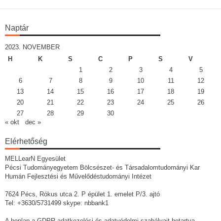
Naptár
2023. NOVEMBER
H
K
S
C
P
S
V
1
2
3
4
5
6
7
8
9
10
11
12
13
14
15
16
17
18
19
20
21
22
23
24
25
26
27
28
29
30
« okt
dec »
Elérhetőség
MELLearN Egyesület
Pécsi Tudományegyetem Bölcsészet- és Társadalomtudományi Kar
Humán Fejlesztési és Művelődéstudományi Intézet
7624 Pécs, Rókus utca 2. P épület 1. emelet P/3. ajtó
Tel: +3630/5731499 skype: nbbank1
A honlap a GDPR adatkezelési és adatvédelmi szabályait betartva