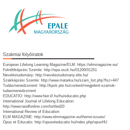
Szakmai folyóiratok
European Lifelong Learning Magazine/ELM: https://elmmagazine.eu/
Felnőttképzési Szemle: http://epa.oszk.hu/01200/01251
Neveléstudomány: http://nevelestudomany.elte.hu/
Szakképzési Szemle: http://www.matarka.hu/szam_list.php?fsz=447
Tudásmenedzsment: http://kpvk.pte.hu/content/megjelent-szamok-
tudasmenedzsment
EDUCATIO: http://www.hier.iif.hu/hu/educatio.php
International Journal of Lifelong Education:
http://www.tandfonline.com/loi/tled20
International Review of Education:
ELM MAGAZINE: http://www.elmmagazine.eu/theme-issues/
Opus et Educatio: http://opuseteducatio.hu/index.php/opusHU