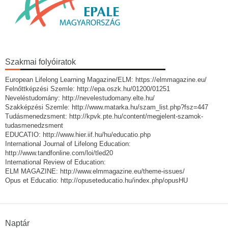
Szakmai folyóiratok
European Lifelong Learning Magazine/ELM: https://elmmagazine.eu/
Felnőttképzési Szemle: http://epa.oszk.hu/01200/01251
Neveléstudomány: http://nevelestudomany.elte.hu/
Szakképzési Szemle: http://www.matarka.hu/szam_list.php?fsz=447
Tudásmenedzsment: http://kpvk.pte.hu/content/megjelent-szamok-
tudasmenedzsment
EDUCATIO: http://www.hier.iif.hu/hu/educatio.php
International Journal of Lifelong Education:
http://www.tandfonline.com/loi/tled20
International Review of Education:
ELM MAGAZINE: http://www.elmmagazine.eu/theme-issues/
Opus et Educatio: http://opuseteducatio.hu/index.php/opusHU
Naptár