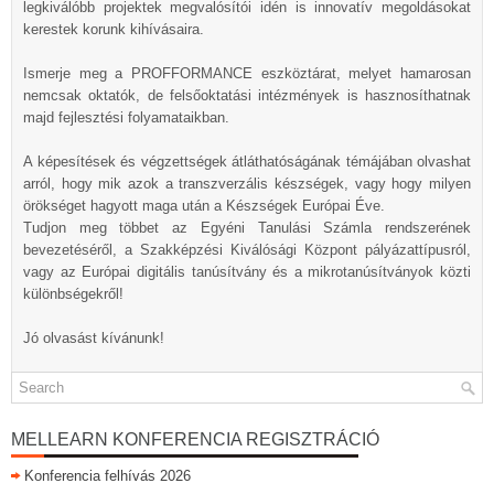
legkiválóbb projektek megvalósítói idén is innovatív megoldásokat
kerestek korunk kihívásaira.
Ismerje meg a PROFFORMANCE eszköztárat, melyet hamarosan
nemcsak oktatók, de felsőoktatási intézmények is hasznosíthatnak
majd fejlesztési folyamataikban.
A képesítések és végzettségek átláthatóságának témájában olvashat
arról, hogy mik azok a transzverzális készségek, vagy hogy milyen
örökséget hagyott maga után a Készségek Európai Éve.
Tudjon meg többet az Egyéni Tanulási Számla rendszerének
bevezetéséről, a Szakképzési Kiválósági Központ pályázattípusról,
vagy az Európai digitális tanúsítvány és a mikrotanúsítványok közti
különbségekről!
Jó olvasást kívánunk!
MELLEARN KONFERENCIA REGISZTRÁCIÓ
Konferencia felhívás 2026