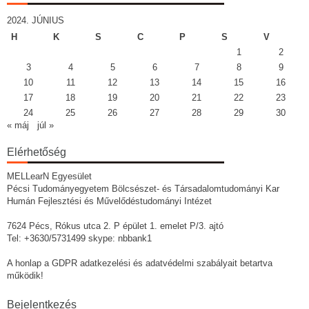
2024. JÚNIUS
H
K
S
C
P
S
V
1
2
3
4
5
6
7
8
9
10
11
12
13
14
15
16
17
18
19
20
21
22
23
24
25
26
27
28
29
30
« máj
júl »
Elérhetőség
MELLearN Egyesület
Pécsi Tudományegyetem Bölcsészet- és Társadalomtudományi Kar
Humán Fejlesztési és Művelődéstudományi Intézet
7624 Pécs, Rókus utca 2. P épület 1. emelet P/3. ajtó
Tel: +3630/5731499 skype: nbbank1
A honlap a GDPR adatkezelési és adatvédelmi szabályait betartva
működik!
Bejelentkezés