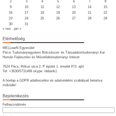
2
3
4
5
6
7
8
9
10
11
12
13
14
15
16
17
18
19
20
21
22
23
24
25
26
27
28
29
30
31
« nov
jan »
Elérhetőség
MELLearN Egyesület
Pécsi Tudományegyetem Bölcsészet- és Társadalomtudományi Kar
Humán Fejlesztési és Művelődéstudományi Intézet
7624 Pécs, Rókus utca 2. P épület 1. emelet P/3. ajtó
Tel: +3630/5731499 skype: nbbank1
A honlap a GDPR adatkezelési és adatvédelmi szabályait betartva
működik!
Bejelentkezés
Felhasználónév