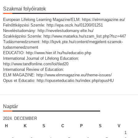
Szakmai folyóiratok
European Lifelong Learning Magazine/ELM: https://elmmagazine.eu/
Felnőttképzési Szemle: http://epa.oszk.hu/01200/01251
Neveléstudomány: http://nevelestudomany.elte.hu/
Szakképzési Szemle: http://www.matarka.hu/szam_list.php?fsz=447
Tudásmenedzsment: http://kpvk.pte.hu/content/megjelent-szamok-
tudasmenedzsment
EDUCATIO: http://www.hier.iif.hu/hu/educatio.php
International Journal of Lifelong Education:
http://www.tandfonline.com/loi/tled20
International Review of Education:
ELM MAGAZINE: http://www.elmmagazine.eu/theme-issues/
Opus et Educatio: http://opuseteducatio.hu/index.php/opusHU
Naptár
2024. DECEMBER
H
K
S
C
P
S
V
1