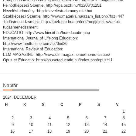
Felnőttképzési Szemle: http://epa.oszk.hu/01200/01251
Neveléstudomány: http://nevelestudomany.elte.hu/
Szakképzési Szemle: http://www.matarka.hu/szam_list.php?fsz=447
Tudásmenedzsment: http://kpvk.pte.hu/content/megjelent-szamok-
tudasmenedzsment
EDUCATIO: http://www.hier.iif.hu/hu/educatio.php
International Journal of Lifelong Education:
http://www.tandfonline.com/loi/tled20
International Review of Education:
ELM MAGAZINE: http://www.elmmagazine.eu/theme-issues/
Opus et Educatio: http://opuseteducatio.hu/index.php/opusHU
Naptár
2024. DECEMBER
H
K
S
C
P
S
V
1
2
3
4
5
6
7
8
9
10
11
12
13
14
15
16
17
18
19
20
21
22