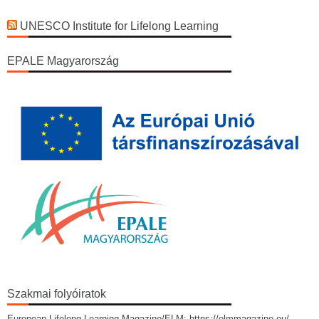
UNESCO Institute for Lifelong Learning
EPALE Magyarország
Szakmai folyóiratok
European Lifelong Learning Magazine/ELM: https://elmmagazine.eu/