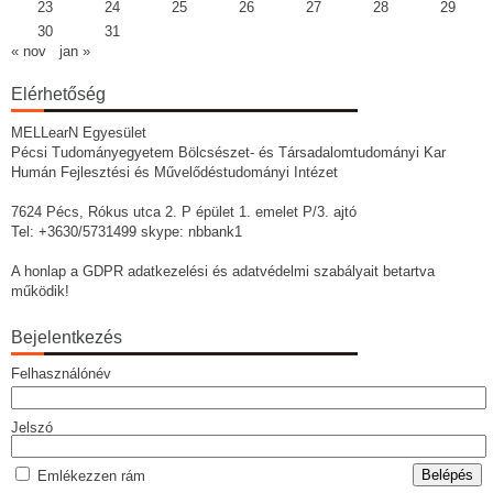
23
24
25
26
27
28
29
30
31
« nov
jan »
Elérhetőség
MELLearN Egyesület
Pécsi Tudományegyetem Bölcsészet- és Társadalomtudományi Kar
Humán Fejlesztési és Művelődéstudományi Intézet
7624 Pécs, Rókus utca 2. P épület 1. emelet P/3. ajtó
Tel: +3630/5731499 skype: nbbank1
A honlap a GDPR adatkezelési és adatvédelmi szabályait betartva
működik!
Bejelentkezés
Felhasználónév
Jelszó
Emlékezzen rám