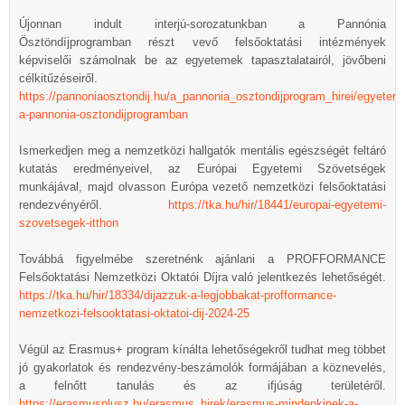
Újonnan indult interjú-sorozatunkban a Pannónia
Ösztöndíjprogramban részt vevő felsőoktatási intézmények
képviselői számolnak be az egyetemek tapasztalatairól, jövőbeni
célkitűzéseiről.
https://pannoniaosztondij.hu/a_pannonia_osztondijprogram_hirei/egyetem
a-pannonia-osztondijprogramban
Ismerkedjen meg a nemzetközi hallgatók mentális egészségét feltáró
kutatás eredményeivel, az Európai Egyetemi Szövetségek
munkájával, majd olvasson Európa vezető nemzetközi felsőoktatási
rendezvényéről.
https://tka.hu/hir/18441/europai-egyetemi-
szovetsegek-itthon
Továbbá figyelmébe szeretnénk ajánlani a PROFFORMANCE
Felsőoktatási Nemzetközi Oktatói Díjra való jelentkezés lehetőségét.
https://tka.hu/hir/18334/dijazzuk-a-legjobbakat-profformance-
nemzetkozi-felsooktatasi-oktatoi-dij-2024-25
Végül az Erasmus+ program kínálta lehetőségekről tudhat meg többet
jó gyakorlatok és rendezvény-beszámolók formájában a köznevelés,
a felnőtt tanulás és az ifjúság területéről.
https://erasmusplusz.hu/erasmus_hirek/erasmus-mindenkinek-a-