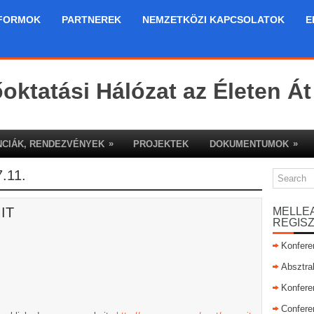
FORMOK
PARTNEREK
NEMZETKÖZI KAPCSOLATOK
E
őoktatási Hálózat az Életen Át
»
»
CIÁK, RENDEZVÉNYEK
PROJEKTEK
DOKUMENTUMOK
.11.
MIT
MELLE
REGIS
Konfere
Absztra
Konfere
Confere