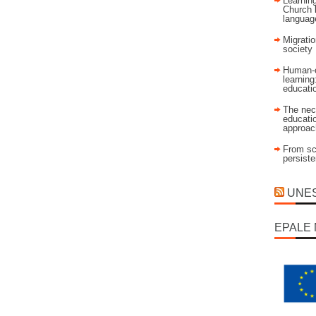
Learning
Church 
language
Migratio
society
Human-c
learning
educati
The nec
educatio
approac
From sch
persist
UNESC
EPALE 