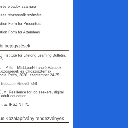
ezés előadók számára
ezés résztvevők számára
ation Form for Presenters
ation Form for Attendees
bi bejegyzések
nstitute for Lifelong Learning Bulletin,
26
 – PTE – MELLearN Tanuló Városok –
Közösségek és Ökoszisztémák
ncia_Pécs, 2026. szeptember 24-25.
 Educatio Hírlevél 7&8
LM: Resilience for job seekers, digital
r adult education
nt az IPSZIN III/1
s Közalapítvány rendezvények