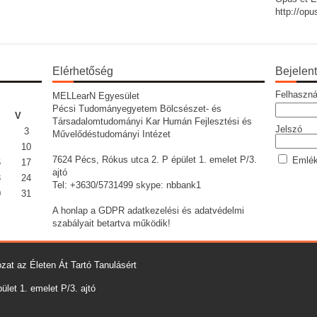
http://op
Elérhetőség
Bejelen
Felhaszná
MELLearN Egyesület
Pécsi Tudományegyetem Bölcsészet- és
V
Társadalomtudományi Kar Humán Fejlesztési és
Jelszó
3
Művelődéstudományi Intézet
10
7624 Pécs, Rókus utca 2. P épület 1. emelet P/3.
Emlék
6
17
ajtó
3
24
Tel: +3630/5731499 skype: nbbank1
0
31
A honlap a GDPR adatkezelési és adatvédelmi
szabályait betartva működik!
zat az Életen Át Tartó Tanulásért
let 1. emelet P/3. ajtó