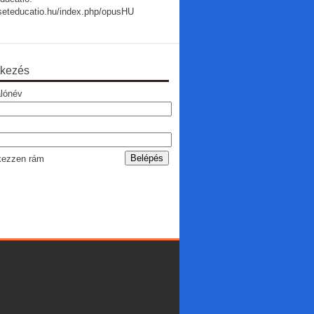
useteducatio.hu/index.php/opusHU
tkezés
lónév
ezzen rám