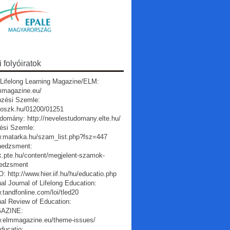
folyóiratok
Lifelong Learning Magazine/ELM:
lmmagazine.eu/
pzési Szemle:
a.oszk.hu/01200/01251
domány: http://nevelestudomany.elte.hu/
ési Szemle:
w.matarka.hu/szam_list.php?fsz=447
edzsment:
vk.pte.hu/content/megjelent-szamok-
edzsment
 http://www.hier.iif.hu/hu/educatio.php
nal Journal of Lifelong Education:
.tandfonline.com/loi/tled20
nal Review of Education:
AZINE:
w.elmmagazine.eu/theme-issues/
ducatio: