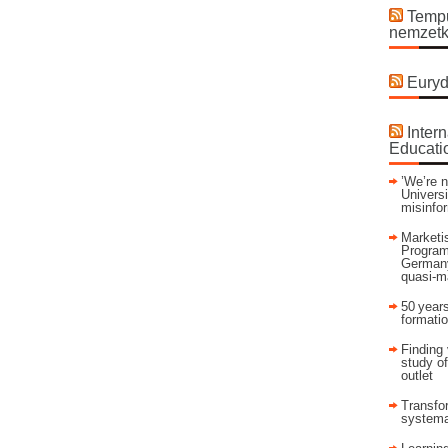
Tempu
nemzetk
Euryd
Intern
Educati
’We’re n
Universi
misinfo
Marketis
Program
Germany
quasi-m
50 years
formati
Finding 
study of
outlet
Transfor
systema