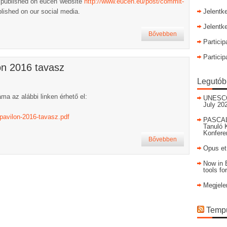
t published on eucen website
http://www.eucen.eu/post/
commit-
lished on our social media.
Jelentk
Jelentk
Bővebben
Particip
Particip
on 2016 tavasz
Legutób
ma az alábbi linken érhető el:
UNESCO I
July 20
-pavilon-2016-tavasz.pdf
PASCAL
Tanuló 
Konfere
Bővebben
Opus et
Now in E
tools fo
Megjele
Tempu