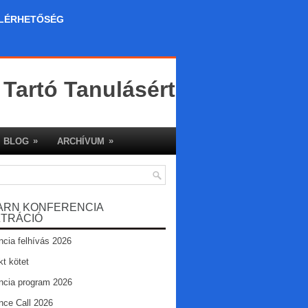
LÉRHETŐSÉG
 Tartó Tanulásért
»
»
BLOG
ARCHÍVUM
ARN KONFERENCIA
ZTRÁCIÓ
ncia felhívás 2026
kt kötet
ncia program 2026
nce Call 2026