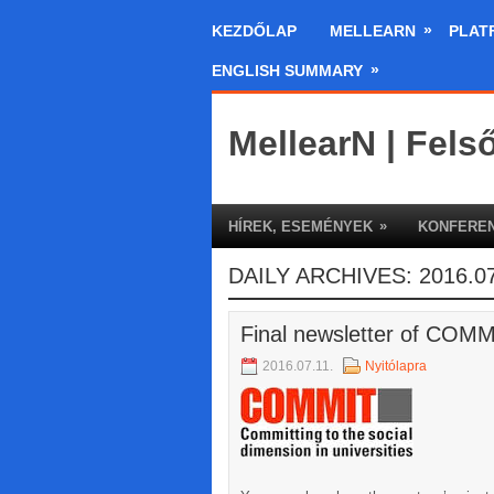
»
KEZDŐLAP
MELLEARN
PLAT
»
ENGLISH SUMMARY
MellearN | Fels
»
HÍREK, ESEMÉNYEK
KONFEREN
DAILY ARCHIVES:
2016.07
Final newsletter of COM
2016.07.11.
Nyitólapra