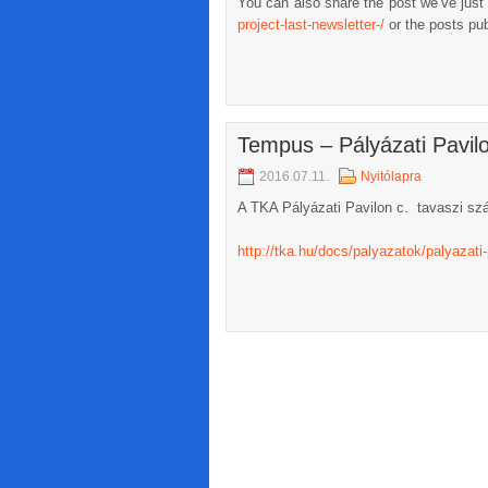
You can also share the post we’ve jus
project-last-
newsletter-/
or the posts pub
Tempus – Pályázati Pavil
2016.07.11.
Nyitólapra
A TKA Pályázati Pavilon c. tavaszi szá
http://tka.hu/docs/palyazatok/palyazati