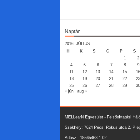
Naptár
2016. JÚLIUS
H
K
S
C
P
S
1
2
4
5
6
7
8
9
11
12
13
14
15
1
18
19
20
21
22
2
25
26
27
28
29
3
« jún
aug »
MELLearN Egyesület - Felsőoktatási Háló
Székhely: 7624 Pécs, Rókus utca 2. P épü
Adósz.: 18565463-1-02