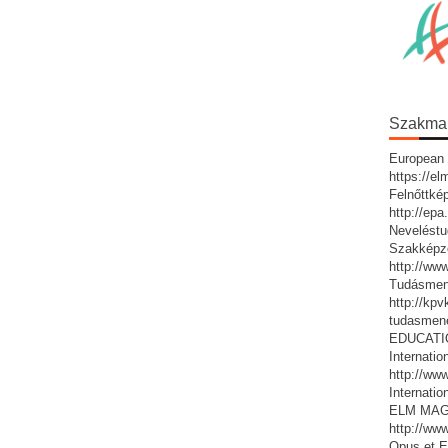
Szakmai 
European 
https://e
Felnőttké
http://ep
Neveléstu
Szakképz
http://ww
Tudásmen
http://kp
tudasmen
EDUCATIO:
Internatio
http://www
Internatio
ELM MAG
http://ww
Opus et E