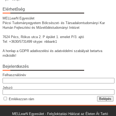
Elérhetőség
MELLearN Egyesület
Pécsi Tudományegyetem Bölcsészet- és Társadalomtudományi Kar
Humán Fejlesztési és Művelődéstudományi Intézet
7624 Pécs, Rókus utca 2. P épület 1. emelet P/3. ajtó
Tel: +3630/5731499 skype: nbbank1
A honlap a GDPR adatkezelési és adatvédelmi szabályait betartva
működik!
Bejelentkezés
Felhasználónév
Jelszó
Emlékezzen rám
MELLearN Egyesület - Felsőoktatási Hálózat az Életen Át Tartó