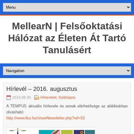
MellearN | Felsőoktatási
Hálózat az Életen Át Tartó
Tanulásért
Hírlevél – 2016. augusztus
2016.08.30.
Hírlevelek
,
Nyitólapra
A TEMPUS aktuális hírlevele és annak elérhetősége az alábbiakban
olvasható:
http://www.tka.hu/showNewsletter.php?ref=52