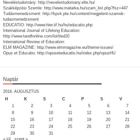
Neveléstudomány: http://nevelestudomany.elte.hu/
Szakképzési Szemle: http://www.matarka.hu/szam_list.php?fsz=447
Tudásmenedzsment: http://kpvk.pte.hu/content/megjelent-szamok-
tudasmenedzsment
EDUCATIO: http://www.hier.iif.hu/hu/educatio.php
International Journal of Lifelong Education:
http://www.tandfonline.com/loi/tled20
International Review of Education:
ELM MAGAZINE: http://www.elmmagazine.eu/theme-issues/
Opus et Educatio: http://opuseteducatio.hu/index.php/opusHU
Naptár
2016. AUGUSZTUS
H
K
S
C
P
S
V
1
2
3
4
5
6
7
8
9
10
11
12
13
14
15
16
17
18
19
20
21
22
23
24
25
26
27
28
29
30
31
« júl
szept »