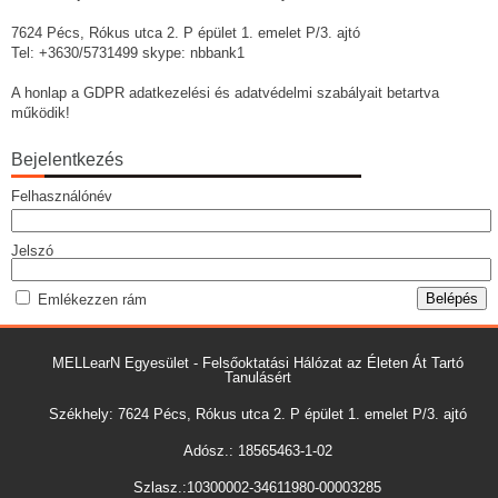
7624 Pécs, Rókus utca 2. P épület 1. emelet P/3. ajtó
Tel: +3630/5731499 skype: nbbank1
A honlap a GDPR adatkezelési és adatvédelmi szabályait betartva
működik!
Bejelentkezés
Felhasználónév
Jelszó
Emlékezzen rám
MELLearN Egyesület - Felsőoktatási Hálózat az Életen Át Tartó
Tanulásért
Székhely: 7624 Pécs, Rókus utca 2. P épület 1. emelet P/3. ajtó
Adósz.: 18565463-1-02
Szlasz.:10300002-34611980-00003285