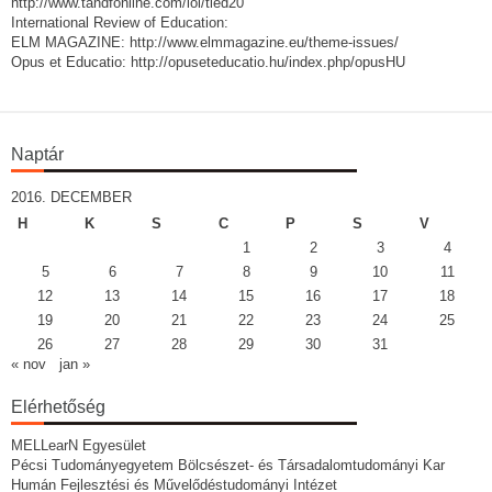
http://www.tandfonline.com/loi/tled20
International Review of Education:
ELM MAGAZINE: http://www.elmmagazine.eu/theme-issues/
Opus et Educatio: http://opuseteducatio.hu/index.php/opusHU
Naptár
2016. DECEMBER
H
K
S
C
P
S
V
1
2
3
4
5
6
7
8
9
10
11
12
13
14
15
16
17
18
19
20
21
22
23
24
25
26
27
28
29
30
31
« nov
jan »
Elérhetőség
MELLearN Egyesület
Pécsi Tudományegyetem Bölcsészet- és Társadalomtudományi Kar
Humán Fejlesztési és Művelődéstudományi Intézet