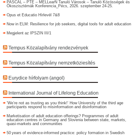
PASCAL – PTE – MELLearN Tanuló Városok – Tanuló Közösségek és
Ökoszisztémák Konferencia_Pécs, 2026. szeptember 24-25.
Opus et Educatio Hírlevél 7&8
Now in ELM: Resilience for job seekers, digital tools for adult education
Megjelent az IPSZIN III/1
Tempus Közalapítvány rendezvények
Tempus Közalapítvány nemzetköziesítés
Eurydice hírfolyam (angol)
International Journal of Lifelong Education
’We’re not as trusting as you think!‘ How University of the third age
participants respond to misinformation and disinformation
Marketisation of adult education offerings? Programmes of adult
education centres in Germany and Slovenia between state, markets,
quasi-markets and communities
50 years of evidence‑informed practice: policy formation in Swedish