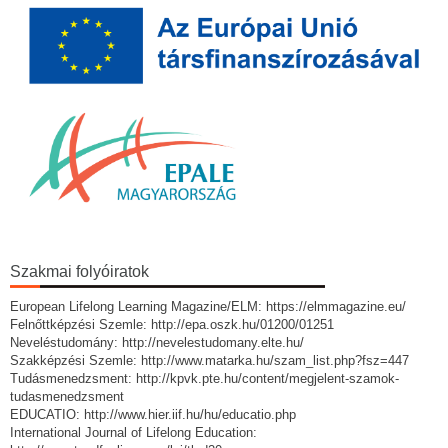
Szakmai folyóiratok
European Lifelong Learning Magazine/ELM: https://elmmagazine.eu/
Felnőttképzési Szemle: http://epa.oszk.hu/01200/01251
Neveléstudomány: http://nevelestudomany.elte.hu/
Szakképzési Szemle: http://www.matarka.hu/szam_list.php?fsz=447
Tudásmenedzsment: http://kpvk.pte.hu/content/megjelent-szamok-
tudasmenedzsment
EDUCATIO: http://www.hier.iif.hu/hu/educatio.php
International Journal of Lifelong Education: