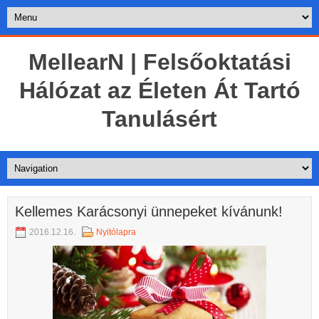
MellearN | Felsőoktatási
Hálózat az Életen Át Tartó
Tanulásért
Kellemes Karácsonyi ünnepeket kívánunk!
2016.12.16.
Nyitólapra