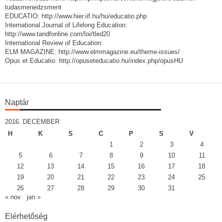
tudasmenedzsment
EDUCATIO: http://www.hier.iif.hu/hu/educatio.php
International Journal of Lifelong Education:
http://www.tandfonline.com/loi/tled20
International Review of Education:
ELM MAGAZINE: http://www.elmmagazine.eu/theme-issues/
Opus et Educatio: http://opuseteducatio.hu/index.php/opusHU
Naptár
2016. DECEMBER
H
K
S
C
P
S
V
1
2
3
4
5
6
7
8
9
10
11
12
13
14
15
16
17
18
19
20
21
22
23
24
25
26
27
28
29
30
31
« nov
jan »
Elérhetőség