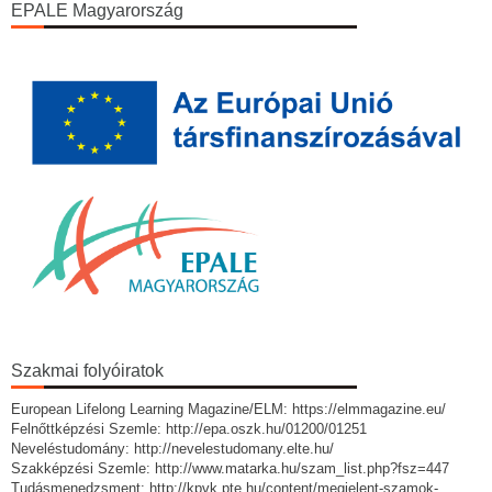
EPALE Magyarország
Szakmai folyóiratok
European Lifelong Learning Magazine/ELM: https://elmmagazine.eu/
Felnőttképzési Szemle: http://epa.oszk.hu/01200/01251
Neveléstudomány: http://nevelestudomany.elte.hu/
Szakképzési Szemle: http://www.matarka.hu/szam_list.php?fsz=447
Tudásmenedzsment: http://kpvk.pte.hu/content/megjelent-szamok-