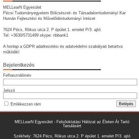
MELLearN Egyesület
Pécsi Tudományegyetem Bölcsészet- és Társadalomtudományi Kar
Humán Fejlesztési és Művelődéstudományi Intézet
7624 Pécs, Rókus utca 2. P épület 1. emelet P/3. ajtó
Tel: +3630/5731499 skype: nbbank1
A honlap a GDPR adatkezelési és adatvédelmi szabályait betartva
működik!
Bejelentkezés
Felhasználónév
Jelszó
Emlékezzen rám
MELLearN Egyesület - Felsőoktatási Hálózat az Életen Át Tartó
Tanulásért
Székhely: 7624 Pécs, Rókus utca 2. P épület 1. emelet P/3. ajtó