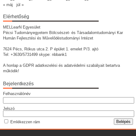
« máj
júl »
Elérhetőség
MELLearN Egyesület
Pécsi Tudományegyetem Bölcsészet- és Társadalomtudományi Kar
Humán Fejlesztési és Művelődéstudományi Intézet
7624 Pécs, Rókus utca 2. P épület 1. emelet P/3. ajtó
Tel: +3630/5731499 skype: nbbank1
A honlap a GDPR adatkezelési és adatvédelmi szabályait betartva
működik!
Bejelentkezés
Felhasználónév
Jelszó
Emlékezzen rám