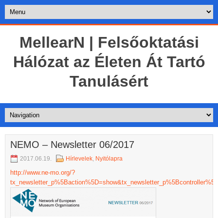
MellearN | Felsőoktatási
Hálózat az Életen Át Tartó
Tanulásért
NEMO – Newsletter 06/2017
2017.06.19.
Hírlevelek
,
Nyitólapra
http://www.ne-mo.org/?
tx_newsletter_p%5Baction%5D=show&tx_newsletter_p%5Bcontroller%