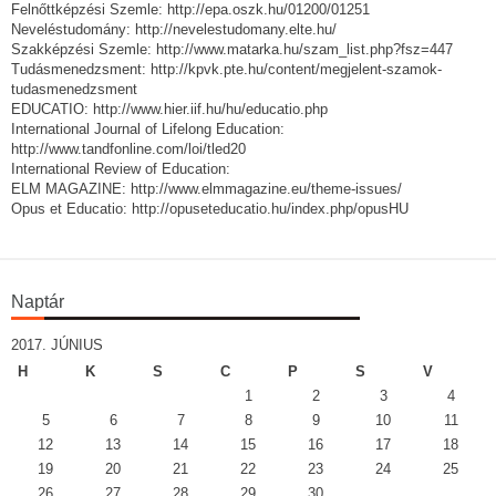
Felnőttképzési Szemle: http://epa.oszk.hu/01200/01251
Neveléstudomány: http://nevelestudomany.elte.hu/
Szakképzési Szemle: http://www.matarka.hu/szam_list.php?fsz=447
Tudásmenedzsment: http://kpvk.pte.hu/content/megjelent-szamok-
tudasmenedzsment
EDUCATIO: http://www.hier.iif.hu/hu/educatio.php
International Journal of Lifelong Education:
http://www.tandfonline.com/loi/tled20
International Review of Education:
ELM MAGAZINE: http://www.elmmagazine.eu/theme-issues/
Opus et Educatio: http://opuseteducatio.hu/index.php/opusHU
Naptár
2017. JÚNIUS
H
K
S
C
P
S
V
1
2
3
4
5
6
7
8
9
10
11
12
13
14
15
16
17
18
19
20
21
22
23
24
25
26
27
28
29
30