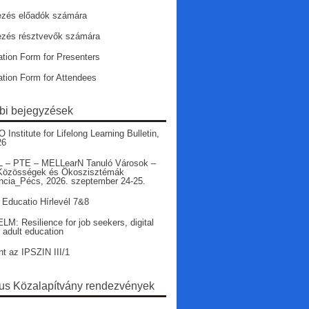
ezés előadók számára
ezés résztvevők számára
ation Form for Presenters
ation Form for Attendees
bi bejegyzések
nstitute for Lifelong Learning Bulletin,
26
 – PTE – MELLearN Tanuló Városok –
Közösségek és Ökoszisztémák
ncia_Pécs, 2026. szeptember 24-25.
 Educatio Hírlevél 7&8
LM: Resilience for job seekers, digital
r adult education
nt az IPSZIN III/1
s Közalapítvány rendezvények