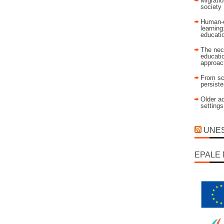
Migratio
society
Human-c
learning
educati
The nec
educatio
approac
From sch
persist
Older ad
settings
UNESC
EPALE 