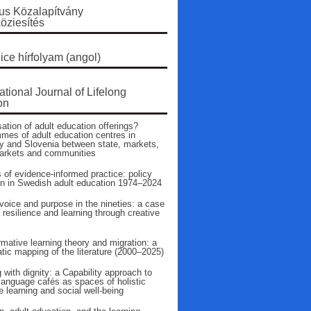
s Közalapítvány
öziesítés
ice hírfolyam (angol)
ational Journal of Lifelong
on
ation of adult education offerings?
mes of adult education centres in
 and Slovenia between state, markets,
arkets and communities
 of evidence‑informed practice: policy
on in Swedish adult education 1974–2024
voice and purpose in the nineties: a case
 resilience and learning through creative
mative learning theory and migration: a
tic mapping of the literature (2000–2025)
 with dignity: a Capability approach to
language cafés as spaces of holistic
 learning and social well-being