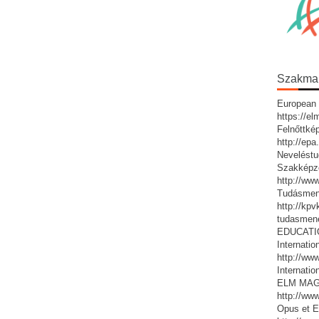
Szakmai 
European 
https://e
Felnőttké
http://ep
Neveléstu
Szakképz
http://ww
Tudásmen
http://kp
tudasmen
EDUCATIO:
Internatio
http://www
Internatio
ELM MAG
http://ww
Opus et E