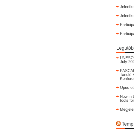
Jelentk
Jelentk
Particip
Particip
Legutób
UNESCO I
July 20
PASCAL
Tanuló 
Konfere
Opus et
Now in E
tools fo
Megjele
Tempu