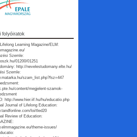
folyóiratok
Lifelong Learning Magazine/ELM:
lmmagazine.eu/
pzési Szemle:
a.oszk.hu/01200/01251
domány: http://nevelestudomany.elte.hu/
ési Szemle:
w.matarka.hu/szam_list.php?fsz=447
edzsment:
vk.pte.hu/content/megjelent-szamok-
edzsment
 http://www.hier.iif.hu/hu/educatio.php
nal Journal of Lifelong Education:
.tandfonline.com/loi/tled20
nal Review of Education:
AZINE:
w.elmmagazine.eu/theme-issues/
ducatio: