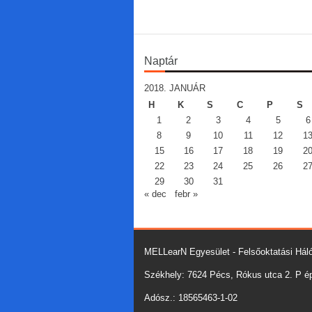
Naptár
2018. JANUÁR
H
K
S
C
P
S
1
2
3
4
5
6
8
9
10
11
12
1
15
16
17
18
19
2
22
23
24
25
26
2
29
30
31
« dec
febr »
MELLearN Egyesület - Felsőoktatási Háló
Székhely: 7624 Pécs, Rókus utca 2. P épü
Adósz.: 18565463-1-02