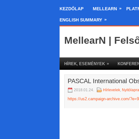
»
KEZDŐLAP
MELLEARN
PLAT
»
ENGLISH SUMMARY
MellearN | Fels
»
HÍREK, ESEMÉNYEK
KONFEREN
PASCAL International Obse
2018.01.24.
Hírlevelek
,
Nyitólapr
https://us2.campaign-archive.com/?