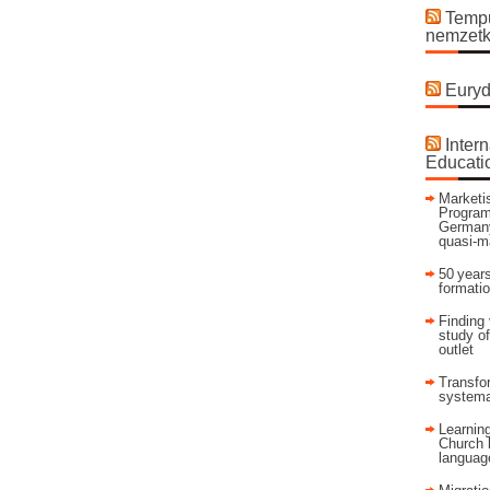
Tempu
nemzetk
Euryd
Intern
Educati
Marketis
Program
Germany
quasi-m
50 years
formati
Finding 
study of
outlet
Transfor
systema
Learning
Church 
language