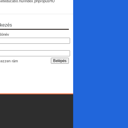
useteducatio.hu/index.php/opusHU
tkezés
lónév
ezzen rám