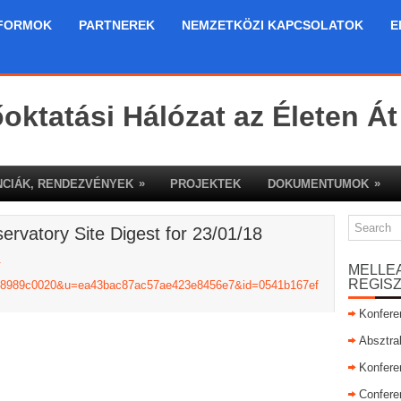
FORMOK
PARTNEREK
NEMZETKÖZI KAPCSOLATOK
E
őoktatási Hálózat az Életen Át
»
»
CIÁK, RENDEZVÉNYEK
PROJEKTEK
DOKUMENTUMOK
rvatory Site Digest for 23/01/18
a
MELLE
REGIS
e=98989c0020&u=ea43bac87ac57ae423e8456e7&id=0541b167ef
Konfere
Absztra
Konfere
Confere