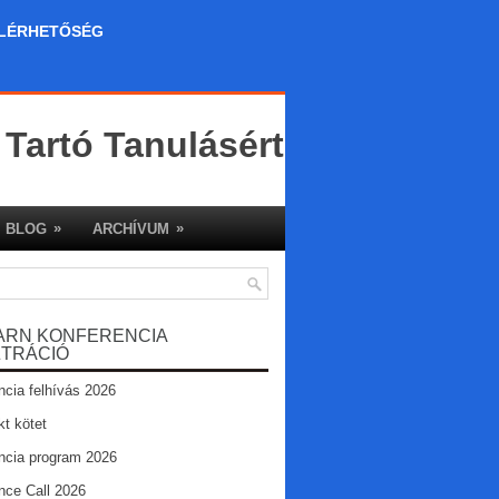
LÉRHETŐSÉG
 Tartó Tanulásért
»
»
BLOG
ARCHÍVUM
ARN KONFERENCIA
ZTRÁCIÓ
ncia felhívás 2026
kt kötet
ncia program 2026
nce Call 2026