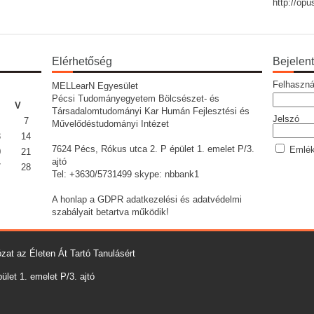
http://op
Elérhetőség
Bejelen
Felhaszná
MELLearN Egyesület
Pécsi Tudományegyetem Bölcsészet- és
V
Társadalomtudományi Kar Humán Fejlesztési és
Jelszó
7
Művelődéstudományi Intézet
3
14
7624 Pécs, Rókus utca 2. P épület 1. emelet P/3.
Emlék
0
21
ajtó
7
28
Tel: +3630/5731499 skype: nbbank1
A honlap a GDPR adatkezelési és adatvédelmi
szabályait betartva működik!
zat az Életen Át Tartó Tanulásért
let 1. emelet P/3. ajtó