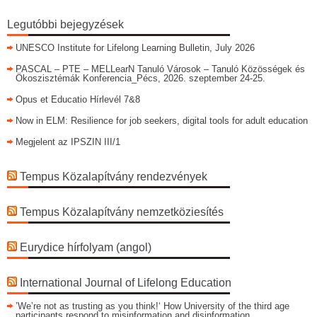
Legutóbbi bejegyzések
UNESCO Institute for Lifelong Learning Bulletin, July 2026
PASCAL – PTE – MELLearN Tanuló Városok – Tanuló Közösségek és
Ökoszisztémák Konferencia_Pécs, 2026. szeptember 24-25.
Opus et Educatio Hírlevél 7&8
Now in ELM: Resilience for job seekers, digital tools for adult education
Megjelent az IPSZIN III/1
Tempus Közalapítvány rendezvények
Tempus Közalapítvány nemzetköziesítés
Eurydice hírfolyam (angol)
International Journal of Lifelong Education
’We’re not as trusting as you think!‘ How University of the third age
participants respond to misinformation and disinformation