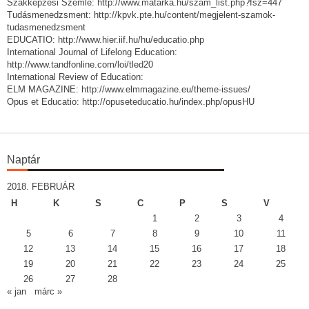
Szakképzési Szemle: http://www.matarka.hu/szam_list.php?fsz=447
Tudásmenedzsment: http://kpvk.pte.hu/content/megjelent-szamok-
tudasmenedzsment
EDUCATIO: http://www.hier.iif.hu/hu/educatio.php
International Journal of Lifelong Education:
http://www.tandfonline.com/loi/tled20
International Review of Education:
ELM MAGAZINE: http://www.elmmagazine.eu/theme-issues/
Opus et Educatio: http://opuseteducatio.hu/index.php/opusHU
Naptár
2018. FEBRUÁR
H
K
S
C
P
S
V
1
2
3
4
5
6
7
8
9
10
11
12
13
14
15
16
17
18
19
20
21
22
23
24
25
26
27
28
« jan
márc »