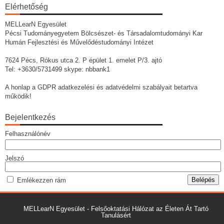
Elérhetőség
MELLearN Egyesület
Pécsi Tudományegyetem Bölcsészet- és Társadalomtudományi Kar
Humán Fejlesztési és Művelődéstudományi Intézet
7624 Pécs, Rókus utca 2. P épület 1. emelet P/3. ajtó
Tel: +3630/5731499 skype: nbbank1
A honlap a GDPR adatkezelési és adatvédelmi szabályait betartva
működik!
Bejelentkezés
Felhasználónév
Jelszó
Emlékezzen rám
MELLearN Egyesület - Felsőoktatási Hálózat az Életen Át Tartó
Tanulásért