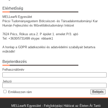
Elérhetőség
MELLearN Egyesület
Pécsi Tudományegyetem Bölcsészet- és Társadalomtudományi Kar
Humán Fejlesztési és Művelődéstudományi Intézet
7624 Pécs, Rókus utca 2. P épület 1. emelet P/3. ajtó
Tel: +3630/5731499 skype: nbbank1
A honlap a GDPR adatkezelési és adatvédelmi szabályait betartva
működik!
Bejelentkezés
Felhasználónév
Jelszó
Emlékezzen rám
MELLearN Egyesület - Felsőoktatási Hálózat az Életen Át Tartó