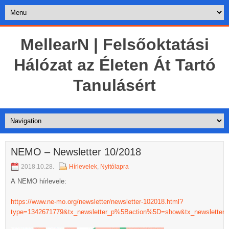
MellearN | Felsőoktatási
Hálózat az Életen Át Tartó
Tanulásért
NEMO – Newsletter 10/2018
2018.10.28.
Hírlevelek
,
Nyitólapra
A NEMO hírlevele:
https://www.ne-mo.org/newsletter/newsletter-102018.html?
type=1342671779&tx_newsletter_p%5Baction%5D=show&tx_newsletter_