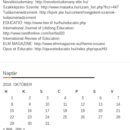
Neveléstudomány: http://nevelestudomany.elte.hu/
Szakképzési Szemle: http://www.matarka.hu/szam_list.php?fsz=447
Tudásmenedzsment: http://kpvk.pte.hu/content/megjelent-szamok-
tudasmenedzsment
EDUCATIO: http://www.hier.iif.hu/hu/educatio.php
International Journal of Lifelong Education:
http://www.tandfonline.com/loi/tled20
International Review of Education:
ELM MAGAZINE: http://www.elmmagazine.eu/theme-issues/
Opus et Educatio: http://opuseteducatio.hu/index.php/opusHU
Naptár
2018. OKTÓBER
H
K
S
C
P
S
V
1
2
3
4
5
6
7
8
9
10
11
12
13
14
15
16
17
18
19
20
21
22
23
24
25
26
27
28
29
30
31
« aug
nov »