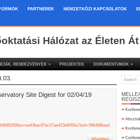
FORMOK
PARTNEREK
NEMZETKÖZI KAPCSOLATOK
E
őoktatási Hálózat az Életen Át
»
»
CIÁK, RENDEZVÉNYEK
PROJEKTEK
DOKUMENTUMOK
.03.
rvatory Site Digest for 02/04/19
MELLE
REGIS
Konfere
Absztra
e=9f46982f08&u=ea43bac87ac57ae423e8456e7&id=386408baa1
Konfere
Confere
Bővebben