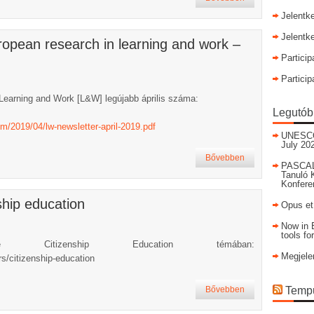
Jelentk
Jelentk
opean research in learning and work –
Particip
Particip
Learning and Work [L&W] legújabb április száma:
Legutób
m/2019/04/lw-newsletter-april-2019.pdf
UNESCO I
July 20
Bővebben
PASCAL
Tanuló 
Konfere
ship education
Opus et
Now in E
tools fo
Citizenship Education témában:
Megjele
rs/citizenship-education
Bővebben
Tempu