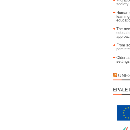
Migratio
society
Human-c
learning
educati
The nec
educatio
approac
From sch
persist
Older ad
settings
UNESC
EPALE 