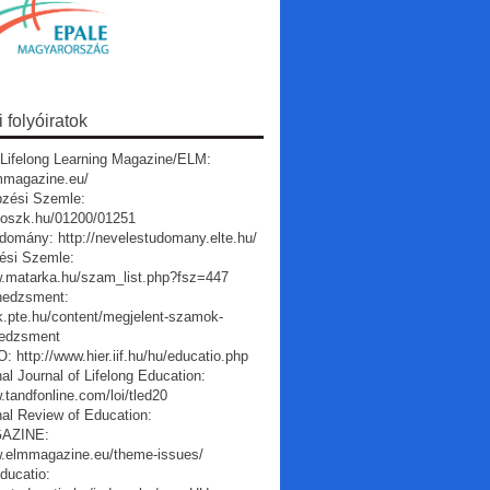
folyóiratok
Lifelong Learning Magazine/ELM:
lmmagazine.eu/
pzési Szemle:
a.oszk.hu/01200/01251
domány: http://nevelestudomany.elte.hu/
ési Szemle:
w.matarka.hu/szam_list.php?fsz=447
edzsment:
vk.pte.hu/content/megjelent-szamok-
edzsment
 http://www.hier.iif.hu/hu/educatio.php
nal Journal of Lifelong Education:
.tandfonline.com/loi/tled20
nal Review of Education:
AZINE:
w.elmmagazine.eu/theme-issues/
ducatio: