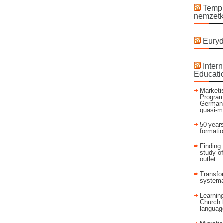
Tempu
nemzetk
Euryd
Intern
Educati
Marketis
Program
Germany
quasi-m
50 years
formati
Finding 
study of
outlet
Transfor
systema
Learning
Church 
language