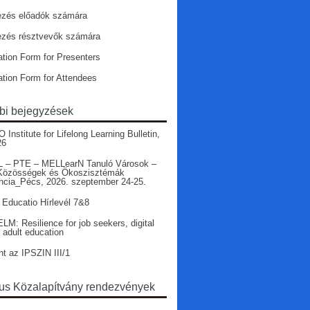
ezés előadók számára
ezés résztvevők számára
ation Form for Presenters
ation Form for Attendees
bi bejegyzések
nstitute for Lifelong Learning Bulletin,
26
 – PTE – MELLearN Tanuló Városok –
Közösségek és Ökoszisztémák
ncia_Pécs, 2026. szeptember 24-25.
 Educatio Hírlevél 7&8
LM: Resilience for job seekers, digital
r adult education
nt az IPSZIN III/1
s Közalapítvány rendezvények