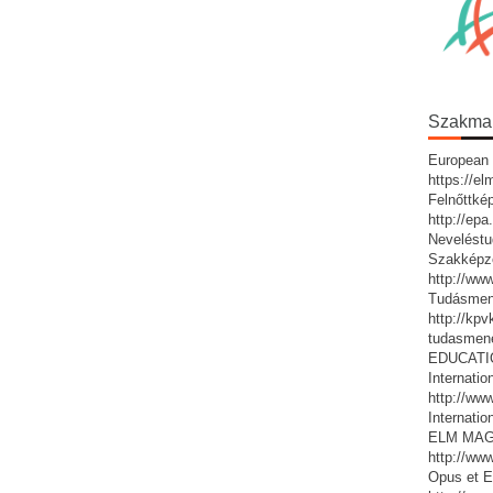
Szakmai 
European 
https://e
Felnőttké
http://ep
Neveléstu
Szakképz
http://ww
Tudásmen
http://kp
tudasmen
EDUCATIO:
Internatio
http://www
Internatio
ELM MAG
http://ww
Opus et E