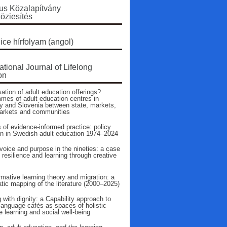
s Közalapítvány
öziesítés
ice hírfolyam (angol)
ational Journal of Lifelong
on
ation of adult education offerings?
mes of adult education centres in
 and Slovenia between state, markets,
arkets and communities
 of evidence‑informed practice: policy
on in Swedish adult education 1974–2024
voice and purpose in the nineties: a case
 resilience and learning through creative
mative learning theory and migration: a
tic mapping of the literature (2000–2025)
 with dignity: a Capability approach to
language cafés as spaces of holistic
 learning and social well-being