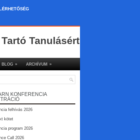
LÉRHETŐSÉG
 Tartó Tanulásért
»
»
BLOG
ARCHÍVUM
ARN KONFERENCIA
ZTRÁCIÓ
ncia felhívás 2026
kt kötet
ncia program 2026
nce Call 2026