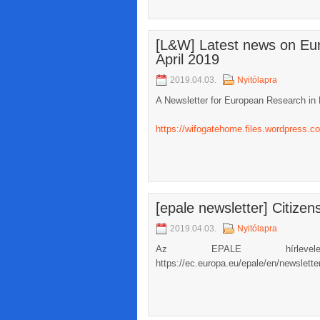
[L&W] Latest news on Eur
April 2019
2019.04.03.
Nyitólapra
A Newsletter for European Research in 
https://wifogatehome.files.wordpress.co
[epale newsletter] Citizen
2019.04.03.
Nyitólapra
Az EPALE hírlevele 
https://ec.europa.eu/epale/en/newslette