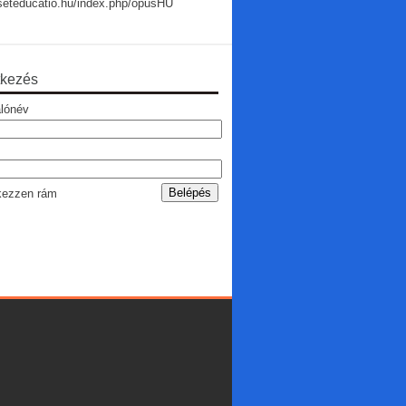
useteducatio.hu/index.php/opusHU
tkezés
lónév
ezzen rám