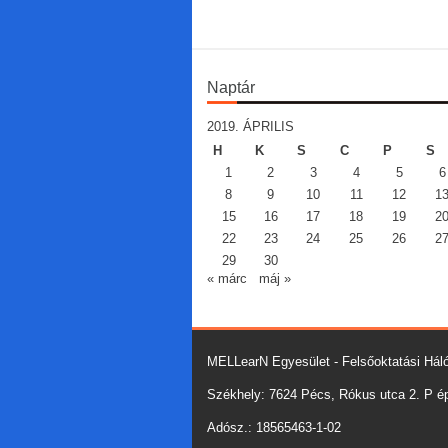
Naptár
2019. ÁPRILIS
H
K
S
C
P
S
1
2
3
4
5
6
8
9
10
11
12
1
15
16
17
18
19
2
22
23
24
25
26
2
29
30
« márc
máj »
MELLearN Egyesület - Felsőoktatási Háló
Székhely: 7624 Pécs, Rókus utca 2. P épü
Adósz.: 18565463-1-02