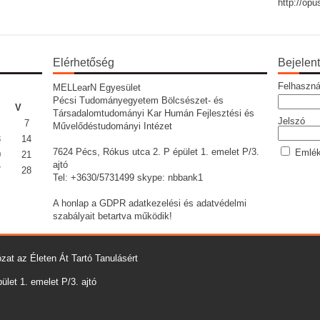
http://op
Elérhetőség
Bejelen
Felhaszná
MELLearN Egyesület
Pécsi Tudományegyetem Bölcsészet- és
V
Társadalomtudományi Kar Humán Fejlesztési és
Jelszó
7
Művelődéstudományi Intézet
3
14
7624 Pécs, Rókus utca 2. P épület 1. emelet P/3.
Emlék
0
21
ajtó
7
28
Tel: +3630/5731499 skype: nbbank1
A honlap a GDPR adatkezelési és adatvédelmi
szabályait betartva működik!
zat az Életen Át Tartó Tanulásért
let 1. emelet P/3. ajtó