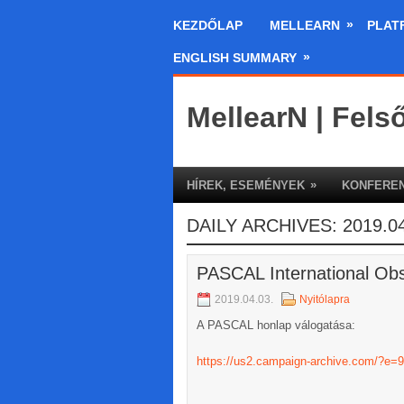
»
KEZDŐLAP
MELLEARN
PLAT
»
ENGLISH SUMMARY
MellearN | Fels
»
HÍREK, ESEMÉNYEK
KONFEREN
DAILY ARCHIVES:
2019.04
PASCAL International Obse
2019.04.03.
Nyitólapra
A PASCAL honlap válogatása:
https://us2.campaign-archive.com/?