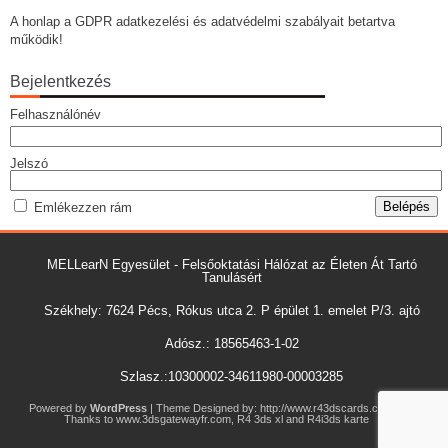
A honlap a GDPR adatkezelési és adatvédelmi szabályait betartva
működik!
Bejelentkezés
Felhasználónév
Jelszó
Emlékezzen rám
MELLearN Egyesület - Felsőoktatási Hálózat az Életen Át Tartó
Tanulásért
Székhely: 7624 Pécs, Rókus utca 2. P épület 1. emelet P/3. ajtó
Adósz.: 18565463-1-02
Szlasz.:10300002-34611980-00003285
Powered by
WordPress
| Theme Designed by:
http://www.r43dscards.co.uk
|
Thanks to
www.3dsgatewayfr.com
,
R4 3ds xl
and
R4i3ds karte