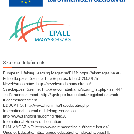
Szakmai folyóiratok
European Lifelong Learning Magazine/ELM: https://elmmagazine.eu/
Felnőttképzési Szemle: http://epa.oszk.hu/01200/01251
Neveléstudomány: http://nevelestudomany.elte.hu/
Szakképzési Szemle: http://www.matarka.hu/szam_list.php?fsz=447
Tudásmenedzsment: http://kpvk.pte.hu/content/megjelent-szamok-
tudasmenedzsment
EDUCATIO: http://www.hier.iif.hu/hu/educatio.php
International Journal of Lifelong Education:
http://www.tandfonline.com/loi/tled20
International Review of Education:
ELM MAGAZINE: http://www.elmmagazine.eu/theme-issues/
Opus et Educatio: http://opuseteducatio.hu/index.php/opusHU