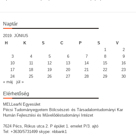
Naptár
2019. JÚNIUS
H
K
S
C
P
S
V
1
2
3
4
5
6
7
8
9
10
11
12
13
14
15
16
17
18
19
20
21
22
23
24
25
26
27
28
29
30
« máj
júl »
Elérhetőség
MELLearN Egyesület
Pécsi Tudományegyetem Bölcsészet- és Társadalomtudományi Kar
Humán Fejlesztési és Művelődéstudományi Intézet
7624 Pécs, Rókus utca 2. P épület 1. emelet P/3. ajtó
Tel: +3630/5731499 skype: nbbank1