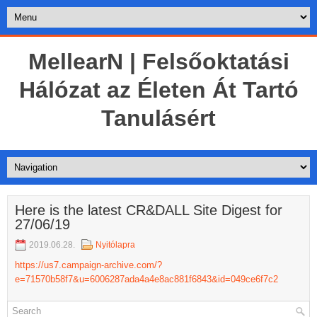
MellearN | Felsőoktatási
Hálózat az Életen Át Tartó
Tanulásért
Here is the latest CR&DALL Site Digest for
27/06/19
2019.06.28.
Nyitólapra
https://us7.campaign-archive.com/?
e=71570b58f7&u=6006287ada4a4e8ac881f6843&id=049ce6f7c2