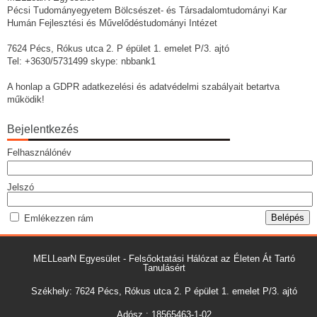
Pécsi Tudományegyetem Bölcsészet- és Társadalomtudományi Kar
Humán Fejlesztési és Művelődéstudományi Intézet
7624 Pécs, Rókus utca 2. P épület 1. emelet P/3. ajtó
Tel: +3630/5731499 skype: nbbank1
A honlap a GDPR adatkezelési és adatvédelmi szabályait betartva
működik!
Bejelentkezés
Felhasználónév
Jelszó
Emlékezzen rám
MELLearN Egyesület - Felsőoktatási Hálózat az Életen Át Tartó
Tanulásért
Székhely: 7624 Pécs, Rókus utca 2. P épület 1. emelet P/3. ajtó
Adósz.: 18565463-1-02