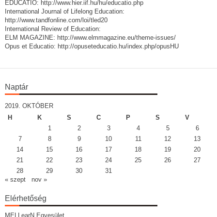
EDUCATIO: http://www.hier.iif.hu/hu/educatio.php
International Journal of Lifelong Education:
http://www.tandfonline.com/loi/tled20
International Review of Education:
ELM MAGAZINE: http://www.elmmagazine.eu/theme-issues/
Opus et Educatio: http://opuseteducatio.hu/index.php/opusHU
Naptár
2019. OKTÓBER
H
K
S
C
P
S
V
1
2
3
4
5
6
7
8
9
10
11
12
13
14
15
16
17
18
19
20
21
22
23
24
25
26
27
28
29
30
31
« szept
nov »
Elérhetőség
MELLearN Egyesület