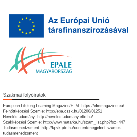
Szakmai folyóiratok
European Lifelong Learning Magazine/ELM: https://elmmagazine.eu/
Felnőttképzési Szemle: http://epa.oszk.hu/01200/01251
Neveléstudomány: http://nevelestudomany.elte.hu/
Szakképzési Szemle: http://www.matarka.hu/szam_list.php?fsz=447
Tudásmenedzsment: http://kpvk.pte.hu/content/megjelent-szamok-
tudasmenedzsment