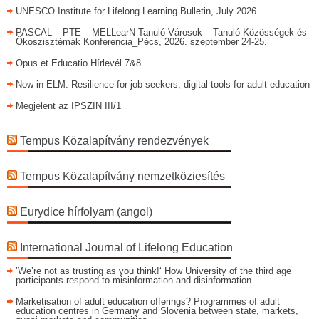
UNESCO Institute for Lifelong Learning Bulletin, July 2026
PASCAL – PTE – MELLearN Tanuló Városok – Tanuló Közösségek és
Ökoszisztémák Konferencia_Pécs, 2026. szeptember 24-25.
Opus et Educatio Hírlevél 7&8
Now in ELM: Resilience for job seekers, digital tools for adult education
Megjelent az IPSZIN III/1
Tempus Közalapítvány rendezvények
Tempus Közalapítvány nemzetköziesítés
Eurydice hírfolyam (angol)
International Journal of Lifelong Education
’We’re not as trusting as you think!‘ How University of the third age
participants respond to misinformation and disinformation
Marketisation of adult education offerings? Programmes of adult
education centres in Germany and Slovenia between state, markets,