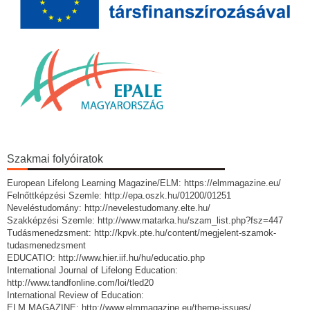
Szakmai folyóiratok
European Lifelong Learning Magazine/ELM: https://elmmagazine.eu/
Felnőttképzési Szemle: http://epa.oszk.hu/01200/01251
Neveléstudomány: http://nevelestudomany.elte.hu/
Szakképzési Szemle: http://www.matarka.hu/szam_list.php?fsz=447
Tudásmenedzsment: http://kpvk.pte.hu/content/megjelent-szamok-
tudasmenedzsment
EDUCATIO: http://www.hier.iif.hu/hu/educatio.php
International Journal of Lifelong Education:
http://www.tandfonline.com/loi/tled20
International Review of Education:
ELM MAGAZINE: http://www.elmmagazine.eu/theme-issues/