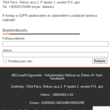
7624 Pécs, Rókus utca 2. P épület 1. emelet P/3. ajtó
Tel: +3630/5731499 skype: nbbank1
A honlap a GDPR adatkezelési és adatvédelmi szabályait betartva
működik!
Bejelentkezés
Felhasználónév
Jelszó
Emlékezzen rám
MELLearN Egyesület - Felsőoktatási Hálózat az Életen Át Tartó
Tanulásért
Székhely: 7624 Pécs, Rókus utca 2. P épület 1. emelet P/3. ajtó
Adósz.: 18565463-1-02
Szlasz.:10300002-34611980-00003285