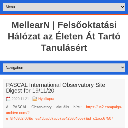
MellearN | Felsőoktatási
Hálózat az Életen Át Tartó
Tanulásért
PASCAL International Observatory Site
Digest for 19/11/20
2020.11.21.
Nyitólapra
A PASCAL Observatory aktuális hírei:
https://us2.campaign-
archive.com/?
e=9f46982f08&u=ea43bac87ac57ae423e8456e7&id=c1acc67507