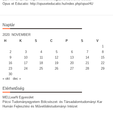
Opus et Educatio: http://opuseteducatio.hu/index.php/opusHU
Naptár
2020. NOVEMBER
H
K
S
C
P
S
V
1
2
3
4
5
6
7
8
9
10
11
12
13
14
15
16
17
18
19
20
21
22
23
24
25
26
27
28
29
30
« okt
dec »
Elérhetőség
MELLearN Egyesület
Pécsi Tudományegyetem Bölcsészet- és Társadalomtudományi Kar
Humán Fejlesztési és Művelődéstudományi Intézet