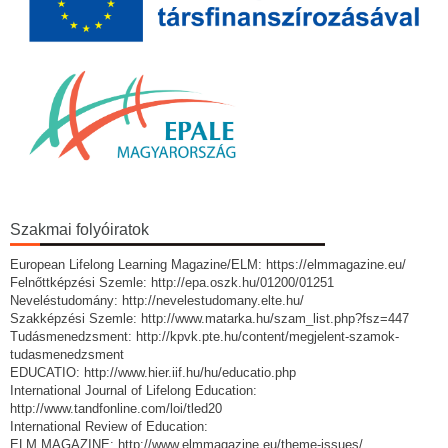
Szakmai folyóiratok
European Lifelong Learning Magazine/ELM: https://elmmagazine.eu/
Felnőttképzési Szemle: http://epa.oszk.hu/01200/01251
Neveléstudomány: http://nevelestudomany.elte.hu/
Szakképzési Szemle: http://www.matarka.hu/szam_list.php?fsz=447
Tudásmenedzsment: http://kpvk.pte.hu/content/megjelent-szamok-
tudasmenedzsment
EDUCATIO: http://www.hier.iif.hu/hu/educatio.php
International Journal of Lifelong Education:
http://www.tandfonline.com/loi/tled20
International Review of Education:
ELM MAGAZINE: http://www.elmmagazine.eu/theme-issues/