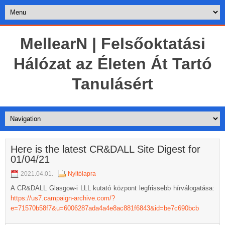
MellearN | Felsőoktatási
Hálózat az Életen Át Tartó
Tanulásért
Here is the latest CR&DALL Site Digest for
01/04/21
2021.04.01.
Nyitólapra
A CR&DALL Glasgow-i LLL kutató központ legfrissebb hírválogatása:
https://us7.campaign-archive.com/?
e=71570b58f7&u=6006287ada4a4e8ac881f6843&id=be7c690bcb