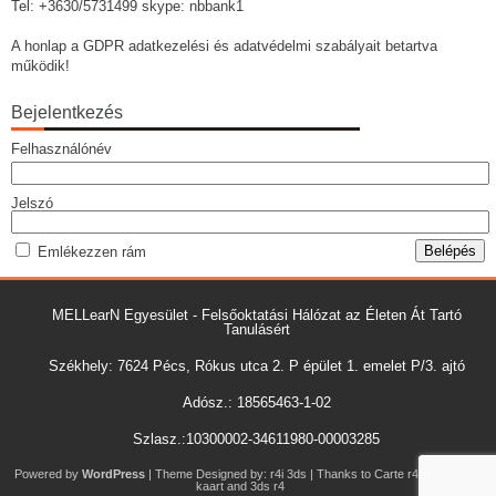
Tel: +3630/5731499 skype: nbbank1
A honlap a GDPR adatkezelési és adatvédelmi szabályait betartva
működik!
Bejelentkezés
Felhasználónév
Jelszó
Emlékezzen rám
MELLearN Egyesület - Felsőoktatási Hálózat az Életen Át Tartó
Tanulásért
Székhely: 7624 Pécs, Rókus utca 2. P épület 1. emelet P/3. ajtó
Adósz.: 18565463-1-02
Szlasz.:10300002-34611980-00003285
Powered by
WordPress
| Theme Designed by:
r4i 3ds
| Thanks to
Carte r4i
,
R4i3ds
kaart
and
3ds r4