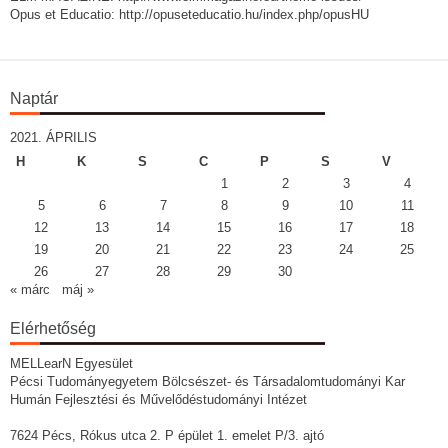
Opus et Educatio: http://opuseteducatio.hu/index.php/opusHU
Naptár
2021. ÁPRILIS
H
K
S
C
P
S
V
1
2
3
4
5
6
7
8
9
10
11
12
13
14
15
16
17
18
19
20
21
22
23
24
25
26
27
28
29
30
« márc
máj »
Elérhetőség
MELLearN Egyesület
Pécsi Tudományegyetem Bölcsészet- és Társadalomtudományi Kar
Humán Fejlesztési és Művelődéstudományi Intézet
7624 Pécs, Rókus utca 2. P épület 1. emelet P/3. ajtó