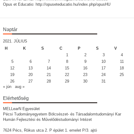
Opus et Educatio: http://opuseteducatio.hu/index.php/opusHU
Naptár
2021. JÚLIUS
H
K
S
C
P
S
V
1
2
3
4
5
6
7
8
9
10
11
12
13
14
15
16
17
18
19
20
21
22
23
24
25
26
27
28
29
30
31
« jún
aug »
Elérhetőség
MELLearN Egyesület
Pécsi Tudományegyetem Bölcsészet- és Társadalomtudományi Kar
Humán Fejlesztési és Művelődéstudományi Intézet
7624 Pécs, Rókus utca 2. P épület 1. emelet P/3. ajtó