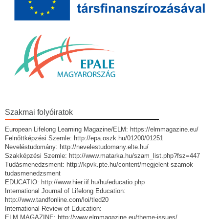
Szakmai folyóiratok
European Lifelong Learning Magazine/ELM: https://elmmagazine.eu/
Felnőttképzési Szemle: http://epa.oszk.hu/01200/01251
Neveléstudomány: http://nevelestudomany.elte.hu/
Szakképzési Szemle: http://www.matarka.hu/szam_list.php?fsz=447
Tudásmenedzsment: http://kpvk.pte.hu/content/megjelent-szamok-
tudasmenedzsment
EDUCATIO: http://www.hier.iif.hu/hu/educatio.php
International Journal of Lifelong Education:
http://www.tandfonline.com/loi/tled20
International Review of Education:
ELM MAGAZINE: http://www.elmmagazine.eu/theme-issues/