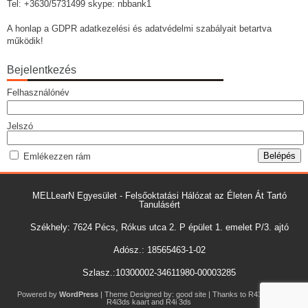
Tel: +3630/5731499 skype: nbbank1
A honlap a GDPR adatkezelési és adatvédelmi szabályait betartva
működik!
Bejelentkezés
Felhasználónév
Jelszó
Emlékezzen rám
MELLearN Egyesület - Felsőoktatási Hálózat az Életen Át Tartó
Tanulásért
Székhely: 7624 Pécs, Rókus utca 2. P épület 1. emelet P/3. ajtó
Adósz.: 18565463-1-02
Szlasz.:10300002-34611980-00003285
Powered by
WordPress
| Theme Designed by:
good site
| Thanks to
R43ds ici
,
R4i3ds kaart
and
R4i 3ds