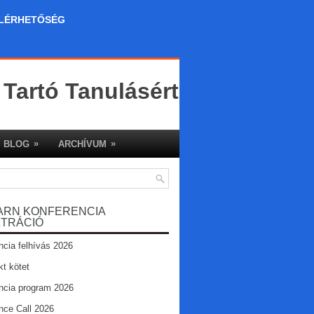
LÉRHETŐSÉG
 Tartó Tanulásért
»
»
BLOG
ARCHÍVUM
ARN KONFERENCIA
ZTRÁCIÓ
ncia felhívás 2026
kt kötet
ncia program 2026
nce Call 2026