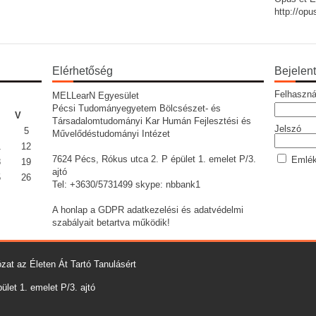
http://op
Elérhetőség
Bejelen
Felhaszná
MELLearN Egyesület
Pécsi Tudományegyetem Bölcsészet- és
V
Társadalomtudományi Kar Humán Fejlesztési és
Jelszó
5
Művelődéstudományi Intézet
1
12
7624 Pécs, Rókus utca 2. P épület 1. emelet P/3.
Emlék
8
19
ajtó
5
26
Tel: +3630/5731499 skype: nbbank1
A honlap a GDPR adatkezelési és adatvédelmi
szabályait betartva működik!
zat az Életen Át Tartó Tanulásért
let 1. emelet P/3. ajtó