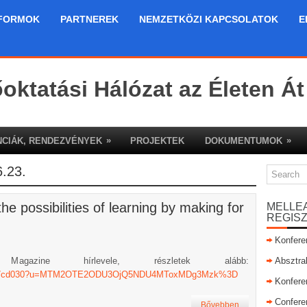
FORMOK
PARTNEREK
NEMZETKÖZI KAPCSOLATOK
E
őoktatási Hálózat az Életen Át
»
»
CIÁK, RENDEZVÉNYEK
PROJEKTEK
DOKUMENTUMOK
.23.
e possibilities of learning by making for
MELLE
REGIS
Konfere
azine hírlevele, részletek alább:
Absztra
62b31da7cd030?u=MTM2OTE2ODU3OjQ5NDU4MToxMDg3Mzk%3D
Konfere
Confere
Bővebben