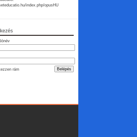
useteducatio.hu/index.php/opusHU
tkezés
lónév
ezzen rám