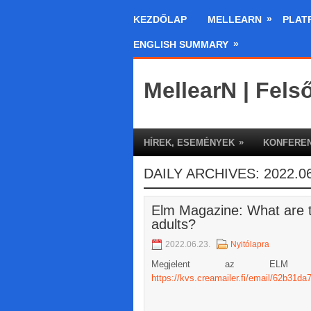
»
KEZDŐLAP
MELLEARN
PLAT
»
ENGLISH SUMMARY
MellearN | Fels
»
HÍREK, ESEMÉNYEK
KONFEREN
DAILY ARCHIVES:
2022.06
Elm Magazine: What are th
adults?
2022.06.23.
Nyitólapra
Megjelent az ELM Mag
https://kvs.creamailer.fi/email/