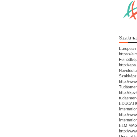
Szakmai 
European 
https://e
Felnőttké
http://ep
Neveléstu
Szakképz
http://ww
Tudásmen
http://kp
tudasmen
EDUCATIO:
Internatio
http://www
Internatio
ELM MAG
http://ww
Opus et E