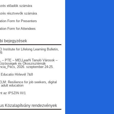
ezés előadók számára
ezés résztvevők számára
ation Form for Presenters
ation Form for Attendees
bi bejegyzések
nstitute for Lifelong Learning Bulletin,
26
 – PTE – MELLearN Tanuló Városok –
Közösségek és Ökoszisztémák
ncia_Pécs, 2026. szeptember 24-25.
 Educatio Hírlevél 7&8
LM: Resilience for job seekers, digital
r adult education
nt az IPSZIN III/1
s Közalapítvány rendezvények