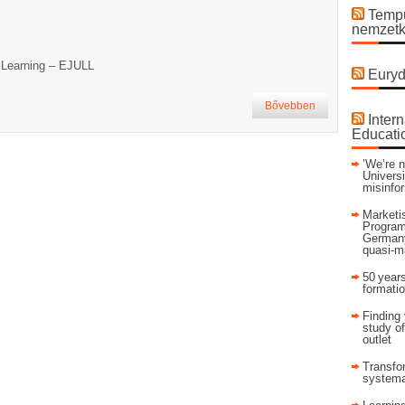
Tempu
nemzetk
g Learning – EJULL
Euryd
Bővebben
Intern
Educati
’We’re n
Universi
misinfo
Marketis
Program
Germany
quasi-m
50 years
formati
Finding 
study of
outlet
Transfor
systema