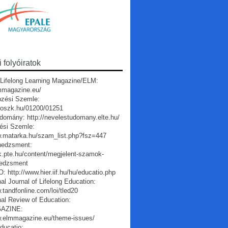
folyóiratok
Lifelong Learning Magazine/ELM:
lmmagazine.eu/
pzési Szemle:
a.oszk.hu/01200/01251
domány: http://nevelestudomany.elte.hu/
ési Szemle:
w.matarka.hu/szam_list.php?fsz=447
edzsment:
vk.pte.hu/content/megjelent-szamok-
edzsment
 http://www.hier.iif.hu/hu/educatio.php
nal Journal of Lifelong Education:
.tandfonline.com/loi/tled20
nal Review of Education:
AZINE:
w.elmmagazine.eu/theme-issues/
ducatio: