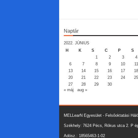
Naptár
2022. JÚNIUS
H
K
S
C
P
S
1
2
3
4
6
7
8
9
10
1
13
14
15
16
17
1
20
21
22
23
24
2
27
28
29
30
« máj
aug »
MELLearN Egyesület - Felsőoktatási Háló
Székhely: 7624 Pécs, Rókus utca 2. P épü
Adósz.: 18565463-1-02