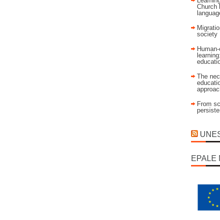
Learning
Church 
language
Migratio
society
Human-c
learning
educati
The nec
educatio
approac
From sch
persist
UNESC
EPALE 