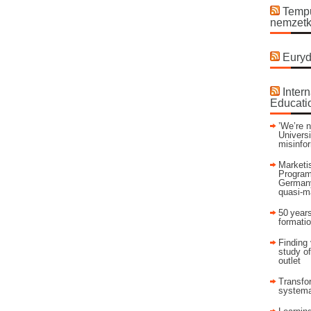
Tempu
nemzetk
Euryd
Intern
Educati
’We’re n
Universi
misinfo
Marketis
Program
Germany
quasi-m
50 years
formati
Finding 
study of
outlet
Transfor
systema