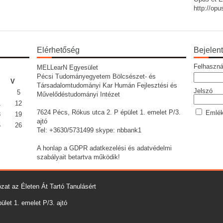
http://op
Elérhetőség
Bejelen
Felhaszná
MELLearN Egyesület
Pécsi Tudományegyetem Bölcsészet- és
V
Társadalomtudományi Kar Humán Fejlesztési és
Jelszó
5
Művelődéstudományi Intézet
1
12
7624 Pécs, Rókus utca 2. P épület 1. emelet P/3.
Emlék
8
19
ajtó
5
26
Tel: +3630/5731499 skype: nbbank1
A honlap a GDPR adatkezelési és adatvédelmi
szabályait betartva működik!
zat az Életen Át Tartó Tanulásért
let 1. emelet P/3. ajtó