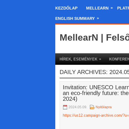
»
KEZDŐLAP
MELLEARN
PLAT
»
ENGLISH SUMMARY
MellearN | Fels
»
HÍREK, ESEMÉNYEK
KONFEREN
DAILY ARCHIVES:
2024.05
Invitation: UNESCO Learnin
an eco-friendly future: th
2024)
2024.05.09.
Nyitólapra
https://us12.campaign-archive.com/?u