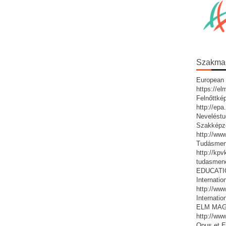
Szakmai 
European 
https://e
Felnőttké
http://ep
Neveléstu
Szakképz
http://ww
Tudásmen
http://kp
tudasmen
EDUCATIO:
Internatio
http://www
Internatio
ELM MAG
http://ww
Opus et E