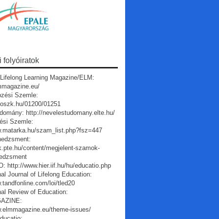
folyóiratok
Lifelong Learning Magazine/ELM:
lmmagazine.eu/
pzési Szemle:
a.oszk.hu/01200/01251
domány: http://nevelestudomany.elte.hu/
ési Szemle:
w.matarka.hu/szam_list.php?fsz=447
edzsment:
vk.pte.hu/content/megjelent-szamok-
edzsment
 http://www.hier.iif.hu/hu/educatio.php
nal Journal of Lifelong Education:
.tandfonline.com/loi/tled20
nal Review of Education:
AZINE:
w.elmmagazine.eu/theme-issues/
ducatio: