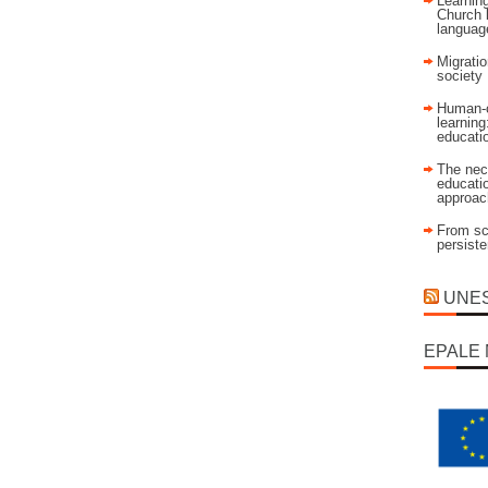
Learning
Church 
language
Migratio
society
Human-c
learning
educati
The nec
educatio
approac
From sch
persist
UNESC
EPALE 