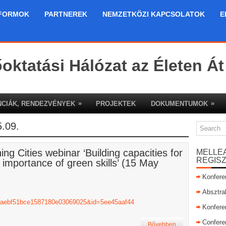
FORMOK
PARTNEREK
NEMZETKÖZI KAPCSOLATOK
E
őoktatási Hálózat az Életen Át
»
»
CIÁK, RENDEZVÉNYEK
PROJEKTEK
DOKUMENTUMOK
.09.
g Cities webinar ‘Building capacities for
MELLE
REGIS
e importance of green skills’ (15 May
Konfere
Absztra
=aebf51bce158
7180e03069025&id=5ee45aaf44
Konfere
Confere
Bővebben