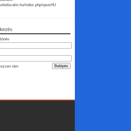
useteducatio.hu/index.php/opusHU
tkezés
lónév
ezzen rám