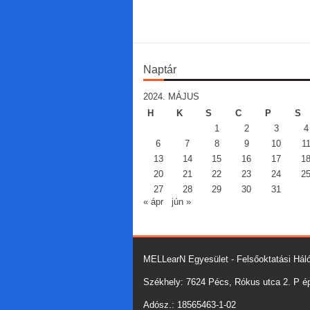
Naptár
2024. MÁJUS
H
K
S
C
P
S
1
2
3
4
6
7
8
9
10
1
13
14
15
16
17
1
20
21
22
23
24
2
27
28
29
30
31
« ápr
jún »
MELLearN Egyesület - Felsőoktatási Háló
Székhely: 7624 Pécs, Rókus utca 2. P épü
Adósz.: 18565463-1-02