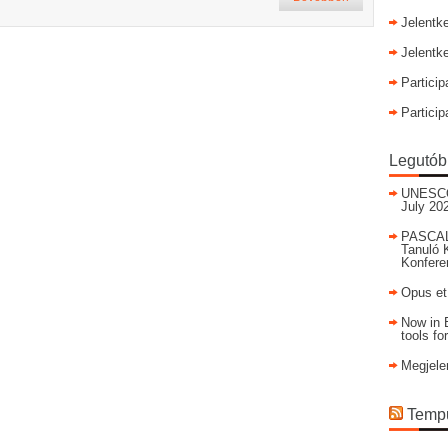
Jelentk
Jelentk
Particip
Particip
Legutób
UNESCO I
July 20
PASCAL
Tanuló 
Konfere
Opus et
Now in E
tools fo
Megjele
Tempu