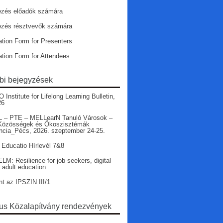
ezés előadók számára
ezés résztvevők számára
ation Form for Presenters
ation Form for Attendees
bi bejegyzések
nstitute for Lifelong Learning Bulletin,
26
 – PTE – MELLearN Tanuló Városok –
Közösségek és Ökoszisztémák
ncia_Pécs, 2026. szeptember 24-25.
 Educatio Hírlevél 7&8
LM: Resilience for job seekers, digital
r adult education
nt az IPSZIN III/1
s Közalapítvány rendezvények