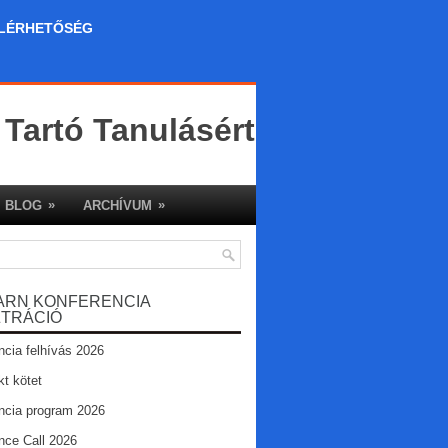
LÉRHETŐSÉG
 Tartó Tanulásért
»
»
BLOG
ARCHÍVUM
ARN KONFERENCIA
ZTRÁCIÓ
ncia felhívás 2026
kt kötet
ncia program 2026
nce Call 2026