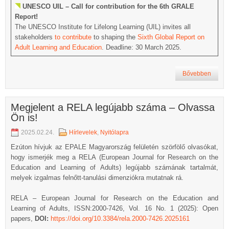
UNESCO UIL – Call for contribution for the 6th GRALE
Report!
The UNESCO Institute for Lifelong Learning (UIL) invites all
stakeholders
to contribute
to shaping the
Sixth Global Report on
Adult Learning and Education
. Deadline: 30 March 2025.
Bővebben
Megjelent a RELA legújabb száma – Olvassa
Ön is!
2025.02.24.
Hírlevelek
,
Nyitólapra
Ezúton hívjuk az EPALE Magyarország felületén szörfölő olvasókat,
hogy ismerjék meg a RELA (European Journal for Research on the
Education and Learning of Adults) legújabb számának tartalmát,
melyek izgalmas felnőtt-tanulási dimenziókra mutatnak rá.
RELA – European Journal for Research on the Education and
Learning of Adults, ISSN:2000-7426, Vol. 16 No. 1 (2025): Open
papers,
DOI:
https://doi.org/10.3384/rela.2000-7426.2025161