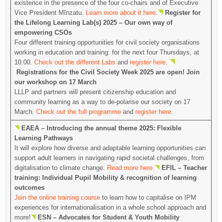
existence in the presence of the four co-chairs and of Executive
Vice President Mînzatu.
Learn more about it here
.
Register for
the Lifelong Learning Lab(s) 2025 – Our own way of
empowering CSOs
Four different training opportunities for civil society organisations
working in education and training: for the next four Thursdays, at
10.00.
Check out the different Labs
and
register here
.
Registrations for the Civil Society Week 2025 are open! Join
our workshop on 17 March
LLLP and partners will present citizenship education and
community learning as a way to de-polarise our society on 17
March.
Check out the full programme
and
register here
.
EAEA – Introducing the annual theme 2025: Flexible
Learning Pathways
It will explore how diverse and adaptable learning opportunities can
support adult learners in navigating rapid societal challenges, from
digitalisation to climate change.
Read more here
.
EFIL – Teacher
training: Individual Pupil Mobility & recognition of learning
outcomes
Join the online training course
to learn how to capitalise on IPM
experiences for internationalisation in a whole school approach and
more!
ESN – Advocates for Student & Youth Mobility