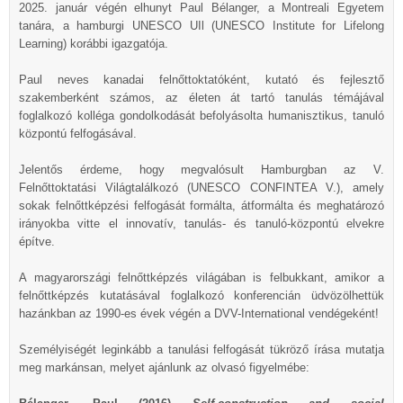
2025. január végén elhunyt Paul Bélanger, a Montreali Egyetem
tanára, a hamburgi UNESCO UIl (UNESCO Institute for Lifelong
Learning) korábbi igazgatója.
Paul neves kanadai felnőttoktatóként, kutató és fejlesztő
szakemberként számos, az életen át tartó tanulás témájával
foglalkozó kolléga gondolkodását befolyásolta humanisztikus, tanuló
központú felfogásával.
Jelentős érdeme, hogy megvalósult Hamburgban az V.
Felnőttoktatási Világtalálkozó (UNESCO CONFINTEA V.), amely
sokak felnőttképzési felfogását formálta, átformálta és meghatározó
irányokba vitte el innovatív, tanulás- és tanuló-központú elvekre
építve.
A magyarországi felnőttképzés világában is felbukkant, amikor a
felnőttképzés kutatásával foglalkozó konferencián üdvözölhettük
hazánkban az 1990-es évek végén a DVV-International vendégeként!
Személyiségét leginkább a tanulási felfogását tükröző írása mutatja
meg markánsan, melyet ajánlunk az olvasó figyelmébe: