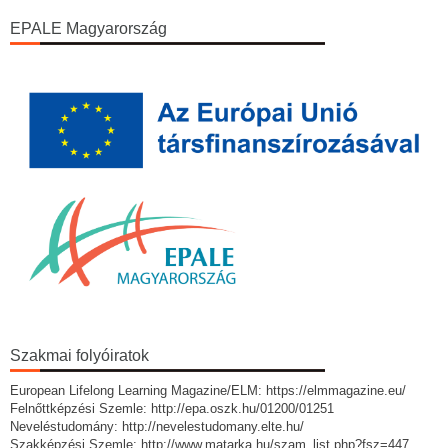
EPALE Magyarország
Szakmai folyóiratok
European Lifelong Learning Magazine/ELM: https://elmmagazine.eu/
Felnőttképzési Szemle: http://epa.oszk.hu/01200/01251
Neveléstudomány: http://nevelestudomany.elte.hu/
Szakképzési Szemle: http://www.matarka.hu/szam_list.php?fsz=447