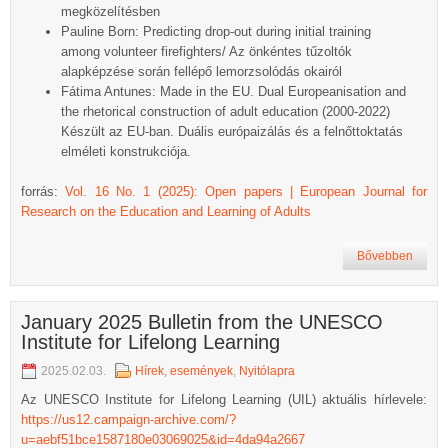
megközelítésben
Pauline Born: Predicting drop-out during initial training
among volunteer firefighters/ Az önkéntes tűzoltók
alapképzése során fellépő lemorzsolódás okairól
Fátima Antunes: Made in the EU. Dual Europeanisation and
the rhetorical construction of adult education (2000-2022)
Készült az EU-ban. Duális európaizálás és a felnőttoktatás
elméleti konstrukciója.
forrás:
Vol. 16 No. 1 (2025): Open papers | European Journal for
Research on the Education and Learning of Adults
Bővebben
January 2025 Bulletin from the UNESCO
Institute for Lifelong Learning
2025.02.03.
Hírek, események
,
Nyitólapra
Az UNESCO Institute for Lifelong Learning (UIL) aktuális hírlevele:
https://us12.campaign-archive.com/?
u=aebf51bce1587180e03069025&id=4da94a2667