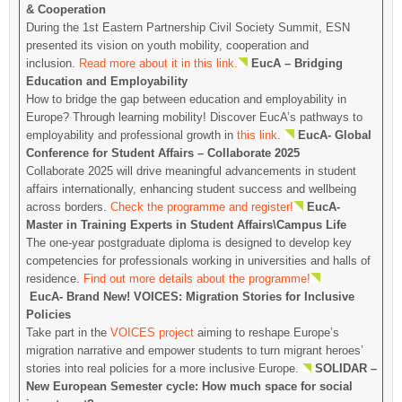
& Cooperation
During the 1st Eastern Partnership Civil Society Summit, ESN
presented its vision on youth mobility, cooperation and
inclusion.
Read more about it in this link.
EucA – Bridging
Education and Employability
How to bridge the gap between education and employability in
Europe? Through learning mobility! Discover EucA’s pathways to
employability and professional growth in
this link
.
EucA- Global
Conference for Student Affairs – Collaborate 2025
Collaborate 2025 will drive meaningful advancements in student
affairs internationally, enhancing student success and wellbeing
across borders.
Check the programme and register!
EucA-
Master in Training Experts in Student Affairs\Campus Life
The one-year postgraduate diploma is designed to develop key
competencies for professionals working in universities and halls of
residence.
Find out more details about the programme!
EucA- Brand New! VOICES: Migration Stories for Inclusive
Policies
Take part in the
VOICES project
aiming to reshape Europe’s
migration narrative and empower students to turn migrant heroes’
stories into real policies for a more inclusive Europe.
SOLIDAR –
New European Semester cycle: How much space for social