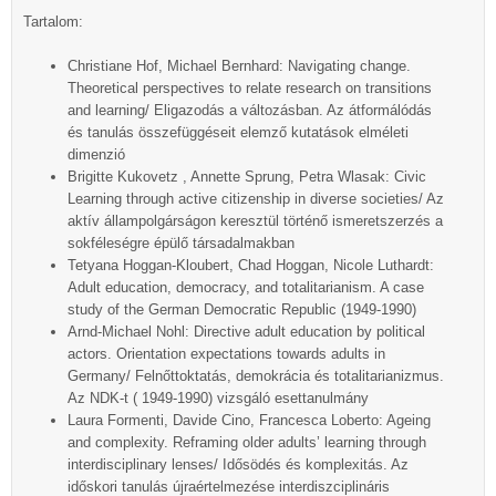
Tartalom:
Christiane Hof, Michael Bernhard: Navigating change.
Theoretical perspectives to relate research on transitions
and learning/ Eligazodás a változásban. Az átformálódás
és tanulás összefüggéseit elemző kutatások elméleti
dimenzió
Brigitte Kukovetz , Annette Sprung, Petra Wlasak: Civic
Learning through active citizenship in diverse societies/ Az
aktív állampolgárságon keresztül történő ismeretszerzés a
sokféleségre épülő társadalmakban
Tetyana Hoggan-Kloubert, Chad Hoggan, Nicole Luthardt:
Adult education, democracy, and totalitarianism. A case
study of the German Democratic Republic (1949-1990)
Arnd-Michael Nohl: Directive adult education by political
actors. Orientation expectations towards adults in
Germany/ Felnőttoktatás, demokrácia és totalitarianizmus.
Az NDK-t ( 1949-1990) vizsgáló esettanulmány
Laura Formenti, Davide Cino, Francesca Loberto: Ageing
and complexity. Reframing older adults’ learning through
interdisciplinary lenses/ Idősödés és komplexitás. Az
időskori tanulás újraértelmezése interdiszciplináris