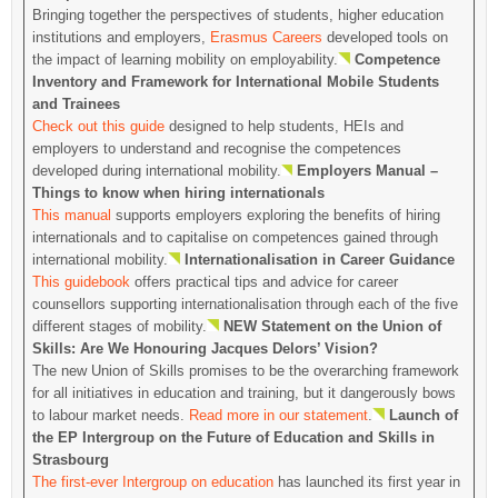
Bringing together the perspectives of students, higher education
institutions and employers,
Erasmus Careers
developed tools on
the impact of learning mobility on employability.
Competence
Inventory and Framework for International Mobile Students
and Trainees
Check out this guide
designed to help students, HEIs and
employers to understand and recognise the competences
developed during international mobility.
Employers Manual –
Things to know when hiring internationals
This manual
supports employers exploring the benefits of hiring
internationals and to capitalise on competences gained through
international mobility.
Internationalisation in Career Guidance
This guidebook
offers practical tips and advice for career
counsellors supporting internationalisation through each of the five
different stages of mobility.
NEW Statement on the Union of
Skills: Are We Honouring Jacques Delors’ Vision?
The new Union of Skills promises to be the overarching framework
for all initiatives in education and training, but it dangerously bows
to labour market needs.
Read more in our statement
.
Launch of
the EP Intergroup on the Future of Education and Skills in
Strasbourg
The first-ever Intergroup on education
has launched its first year in