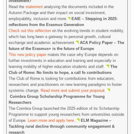
investment?
Read the
statement
analysing the documents included in the
Autumn Package and their impact on social investment,
employability, inclusion and more.
EAIE – Stepping in 2025:
reflections from the Erasmus Generation
Check out this reflection
on the evolving trends in student mobility,
which has long been a gateway to personal growth, cultural
exchange and academic achievement.
ACA Policy Paper – The
future of the Erasmus+ is the future of Europe
This new policy paper
makes the case why Europe depends on
further investments in education and training and especially in
learning mobility of higher education students and staff.
The
Club of Rome: No limits to hope, a call fo contributions
The Club of Rome is looking for contributions from educators,
researchers and practitioners on new learning paradigms to foster
systemic change.
Read more and submit your proposal
.
Coimbra Group Scholarship Programme for Young
Researchers
The Coimbra Group launched the 2025 edition of its Scholarship
Programme to support young researchers from universities outside
of Europe.
Learn more and apply here
..
ELM Magazine –
Tackling rural decline through community engagement &
research