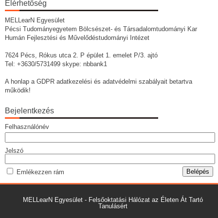
Elérhetőség
MELLearN Egyesület
Pécsi Tudományegyetem Bölcsészet- és Társadalomtudományi Kar
Humán Fejlesztési és Művelődéstudományi Intézet
7624 Pécs, Rókus utca 2. P épület 1. emelet P/3. ajtó
Tel: +3630/5731499 skype: nbbank1
A honlap a GDPR adatkezelési és adatvédelmi szabályait betartva
működik!
Bejelentkezés
Felhasználónév
Jelszó
Emlékezzen rám
MELLearN Egyesület - Felsőoktatási Hálózat az Életen Át Tartó
Tanulásért