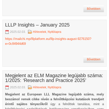
Bővebben
LLLP Insights – January 2025
2025.02.03.
Hírlevelek
,
Nyitólapra
https://mailchi.mp/lllplatform.eu/lllp-insights-august-9276150?
e=0c84944d69
Bővebben
Megjelent az ELM Magazine legújabb száma:
1/2025: ‘Research and Practice 2025’
2025.02.03.
Hírlevelek
,
Nyitólapra
Megjelent az European LLL Magazine legújabb száma, mely
beszámol remek cikke révén a felnőttképzési kutatások trendjeit
érintő sajátos tényezőkről
úgy a felnőttek tanulása, mint a
felnőttképzési szolgáltatások hatékonysága vonatkozásában, vagy