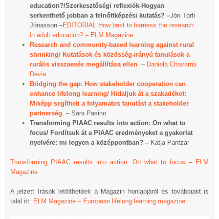
education?/Szerkesztőségi reflexiók-Hogyan
serkenthető jobban a felnőttképzési kutatás? –
Jón Tórfi
Jónasson –
EDITORIAL How best to harness the research
in adult education? – ELM Magazine
Research and community-based learning against rural
shrinking/ Kutatások és közösség-irányú tanulások a
rurális visszaesés megállítása ellen
–
Daniela Chavarria
Devia
Bridging the gap: How stakeholder cooperation can
enhance lifelong learning/ Hidaljuk át a szakadékot:
Miképp segítheti a folyamatos tanulást a stakeholder
partnerség
– Sara Pasino
Transforming PIAAC results into action: On what to
focus/ Fordítsuk át a PIAAC eredményeket a gyakorlat
nyelvére: mi legyen a középpontban? –
Katja Pantzar
Transforming PIAAC results into action: On what to focus – ELM
Magazine
A jelzett írások letölthetőek a Magazin honlapjáról és továbbiakt is
talál itt:
ELM Magazine – European lifelong learning magazine