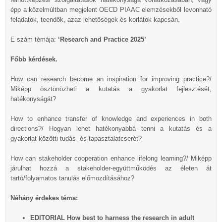
épp a közelmúltban megjelent OECD PIAAC elemzésekből levonható
feladatok, teendők, azaz lehetőségek és korlátok kapcsán.
E szám témája:
‘Research and Practice 2025’
Főbb kérdések.
How can research become an inspiration for improving practice?/
Miképp ösztönözheti a kutatás a gyakorlat fejlesztését,
hatékonyságát?
How to enhance transfer of knowledge and experiences in both
directions?/ Hogyan lehet hatékonyabbá tenni a kutatás és a
gyakorlat közötti tudás- és tapasztalatcserét?
How can stakeholder cooperation enhance lifelong learning?/ Miképp
járulhat hozzá a stakeholder-együttműködés az életen át
tartó/folyamatos tanulás előmozdításához?
Néhány érdekes téma:
EDITORIAL How best to harness the research in adult