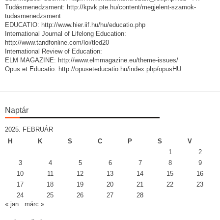
Tudásmenedzsment: http://kpvk.pte.hu/content/megjelent-szamok-
tudasmenedzsment
EDUCATIO: http://www.hier.iif.hu/hu/educatio.php
International Journal of Lifelong Education:
http://www.tandfonline.com/loi/tled20
International Review of Education:
ELM MAGAZINE: http://www.elmmagazine.eu/theme-issues/
Opus et Educatio: http://opuseteducatio.hu/index.php/opusHU
Naptár
2025. FEBRUÁR
H
K
S
C
P
S
V
1
2
3
4
5
6
7
8
9
10
11
12
13
14
15
16
17
18
19
20
21
22
23
24
25
26
27
28
« jan
márc »