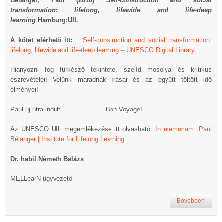
Bélanger, Paul (2016)
Self-construction and social
transformation: lifelong, lifewide and life-deep
learning
Hamburg:UIL
A kötet elérhető itt:
Self-construction and social transformation:
lifelong, lifewide and life-deep learning – UNESCO Digital Library
Hiányozni fog fürkésző tekintete, szelíd mosolya és kritikus
észrevételei! Velünk maradnak írásai és az együtt töltött idő
élményei!
Paul új útra indult…………………Bon Voyage!
Az UNESCO UIL megemlékezése itt olvasható:
In memoriam: Paul
Bélanger | Institute for Lifelong Learning
Dr. habil Németh Balázs
MELLearN ügyvezető
Bővebben