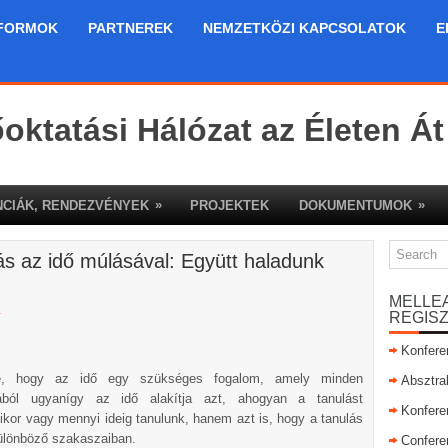
FORMOK
PARTNEREK
NEMZETKÖZI KAPCSOLATOK
E
őoktatási Hálózat az Életen Át
»
»
CIÁK, RENDEZVÉNYEK
PROJEKTEK
DOKUMENTUMOK
ás az idő múlásával: Együtt haladunk
MELLE
a
REGIS
Konfere
te, hogy az idő egy szükséges fogalom, amely minden
Absztra
jából ugyanígy az idő alakítja azt, ahogyan a tanulást
Konfere
kor vagy mennyi ideig tanulunk, hanem azt is, hogy a tanulás
különböző szakaszaiban.
Confere