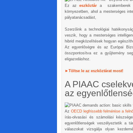
Ez az
eszköztár
a szakemberek elő
környezetben, ahol a mesterséges intel
pályatanácsadást,
Szerzőink a technológiai hatékonysá
veszik, hogy a mesterséges intellige
hibrid megközelítések hogyan egészíthe
Az egyenlőségre és az Európai Bizott
összpontosítva ez a gyűjtemény segí
eligazodáshoz.
►
Töltse le az eszköztárat most!
A PIAAC cselekvé
az egyenlőtlens
Az
OECD legfrissebb felmérése a felnő
írás-olvasási és számolási készség
egyenlőtlenségek veszélyeztetik a tá
válaszokat vizsgálja olyan kezde