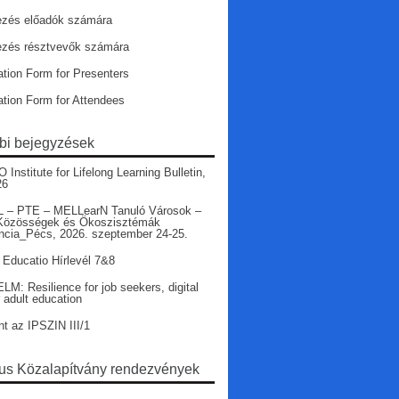
ezés előadók számára
ezés résztvevők számára
ation Form for Presenters
ation Form for Attendees
bi bejegyzések
nstitute for Lifelong Learning Bulletin,
26
 – PTE – MELLearN Tanuló Városok –
Közösségek és Ökoszisztémák
ncia_Pécs, 2026. szeptember 24-25.
 Educatio Hírlevél 7&8
LM: Resilience for job seekers, digital
r adult education
nt az IPSZIN III/1
s Közalapítvány rendezvények