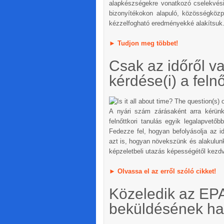
alapkészségekre vonatkozó cselekvési 
bizonyítékokon alapuló, közösségközp
kézzelfogható eredményekké alakítsuk
►
Tudjon meg többet!
Csak az időről v
kérdése(i) a feln
A nyári szám zárásaként arra kérünk 
felnőttkori tanulás egyik legalapvetőb
Fedezze fel, hogyan befolyásolja az i
azt is, hogyan növekszünk és alakulunk 
képzeletbeli utazás képességétől kezdve
►
Olvassa el az erről szóló cikket!
Közeledik az EPA
beküldésének hat