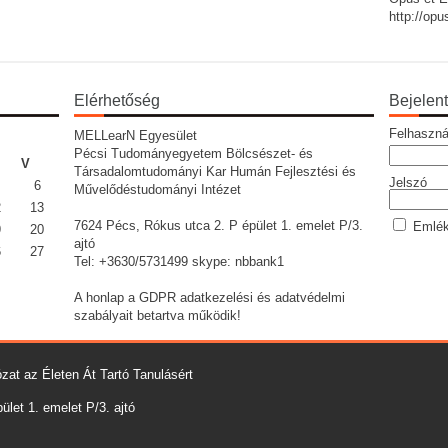
http://op
Elérhetőség
Bejelen
Felhaszná
MELLearN Egyesület
Pécsi Tudományegyetem Bölcsészet- és
V
Társadalomtudományi Kar Humán Fejlesztési és
Jelszó
6
Művelődéstudományi Intézet
2
13
7624 Pécs, Rókus utca 2. P épület 1. emelet P/3.
Emlék
9
20
ajtó
6
27
Tel: +3630/5731499 skype: nbbank1
A honlap a GDPR adatkezelési és adatvédelmi
szabályait betartva működik!
zat az Életen Át Tartó Tanulásért
let 1. emelet P/3. ajtó