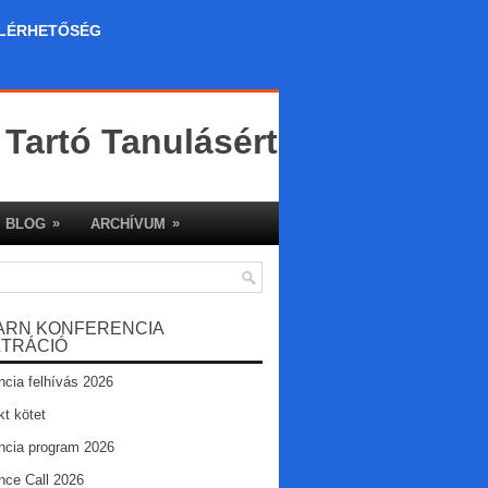
LÉRHETŐSÉG
 Tartó Tanulásért
»
»
BLOG
ARCHÍVUM
ARN KONFERENCIA
ZTRÁCIÓ
ncia felhívás 2026
kt kötet
ncia program 2026
nce Call 2026