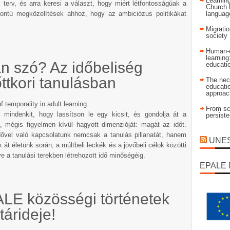
Learning
terv, és arra keresi a választ, hogy miért létfontosságúak a
Church 
ontú megközelítések ahhoz, hogy az ambiciózus politikákat
language
.
Migratio
society
Human-c
learning
an szó? Az időbeliség
educati
őttkori tanulásban
The nec
educatio
approac
From sch
mindenkit, hogy lassítson le egy kicsit, és gondolja át a
persist
b, mégis figyelmen kívül hagyott dimenzióját: magát az időt.
dővel való kapcsolatunk nemcsak a tanulás pillanatát, hanem
UNESC
át életünk során, a múltbeli leckék és a jövőbeli célok közötti
 a tanulási terekben létrehozott idő minőségéig.
EPALE 
LE közösségi történetek
árideje!