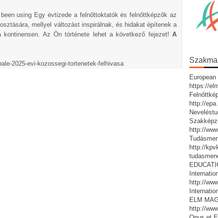
been using Egy évtizede a felnőttoktatók és felnőttképzők az
sztására, mellyel változást inspirálnak, és hidakat építenek a
 a kontinensen. Az Ön története lehet a következő fejezet!
A
Szakmai 
pale-2025-evi-kozossegi-tortenetek-felhivasa
European 
https://e
Felnőttké
http://ep
Neveléstu
Szakképz
http://ww
Tudásmen
http://kp
tudasmen
EDUCATIO:
Internatio
http://www
Internatio
ELM MAG
http://ww
Opus et E