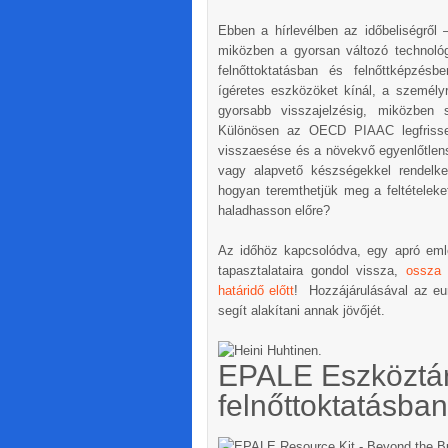
Ebben a hírlevélben az időbeliségről 
miközben a gyorsan változó technológi
felnőttoktatásban és felnőttképzésb
ígéretes eszközöket kínál, a személyr
gyorsabb visszajelzésig, miközben 
Különösen az OECD PIAAC legfrisse
visszaesése és a növekvő egyenlőtlensé
vagy alapvető készségekkel rendelk
hogyan teremthetjük meg a feltételeke
haladhasson előre?
Az időhöz kapcsolódva, egy apró emlé
tapasztalataira gondol vissza,
ossza 
határidő előtt
! Hozzájárulásával az eur
segít alakítani annak jövőjét.
EPALE Eszköztár –
felnőttoktatásba