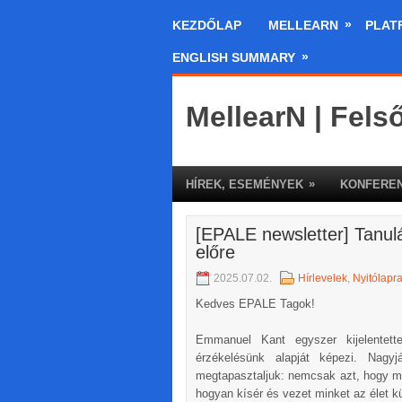
»
KEZDŐLAP
MELLEARN
PLAT
»
ENGLISH SUMMARY
MellearN | Fels
»
HÍREK, ESEMÉNYEK
KONFEREN
[EPALE newsletter] Tanul
előre
2025.07.02.
Hírlevelek
,
Nyitólapr
Kedves EPALE Tagok!
Emmanuel Kant egyszer kijelentet
érzékelésünk alapját képezi. Nagy
megtapasztaljuk: nemcsak azt, hogy mi
hogyan kísér és vezet minket az élet 