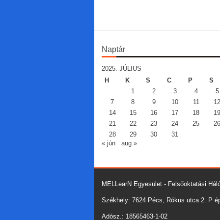
Naptár
2025. JÚLIUS
H
K
S
C
P
S
1
2
3
4
5
7
8
9
10
11
1
14
15
16
17
18
1
21
22
23
24
25
2
28
29
30
31
« jún
aug »
MELLearN Egyesület - Felsőoktatási Háló
Székhely: 7624 Pécs, Rókus utca 2. P épü
Adósz.: 18565463-1-02