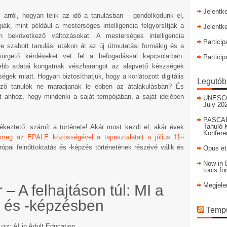
Jelentk
– arról, hogyan telik az idő a tanulásban – gondolkodunk el,
ák, mint például a mesterséges intelligencia felgyorsítják a
Jelentk
en bekövetkező változásokat. A mesterséges intelligencia
Particip
e szabott tanulási utakon át az új útmutatási formákig és a
sürgető kérdéseket vet fel a befogadással kapcsolatban.
Particip
bb adatai kongatnak vészharangot az alapvető készségek
gek miatt. Hogyan biztosíthatjuk, hogy a korlátozott digitális
Legutób
ező tanulók ne maradjanak le ebben az átalakulásban? És
t ahhoz, hogy mindenki a saját tempójában, a saját idejében
UNESCO I
July 20
PASCAL
Tanuló 
keztető: számít a története! Akár most kezdi el, akár évek
Konfere
meg az EPALE közösségével a tapasztalatait a július 11-i
ópai felnőttoktatás és -képzés történetének részévé válik és
Opus et
Now in E
tools fo
Megjele
 A felhajtáson túl: MI a
n és -képzésben
Tempu