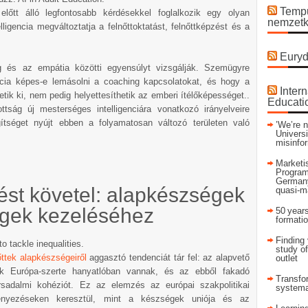
Tempu
tt álló legfontosabb kérdésekkel foglalkozik egy olyan
nemzetk
ligencia megváltoztatja a felnőttoktatást, felnőttképzést és a
Euryd
g és az empátia közötti egyensúlyt vizsgálják. Szemügyre
ncia képes-e lemásolni a coaching kapcsolatokat, és hogy a
Intern
tik ki, nem pedig helyettesíthetik az emberi ítélőképességet..
Educati
ság új mesterséges intelligenciára vonatkozó irányelveire
tséget nyújt ebben a folyamatosan változó területen való
’We’re n
Universi
misinfo
Marketis
Program
Germany
st követel: alapkészségek
quasi-m
égek kezeléséhez
50 years
formati
Finding 
study of
ttek alapkészségeiről
aggasztó tendenciát tár fel: az alapvető
outlet
ek Európa-szerte hanyatlóban vannak, és az ebből fakadó
Transfor
rsadalmi kohéziót. Ez az elemzés az európai szakpolitikai
systema
ményezéseken keresztül, mint a készségek uniója és az