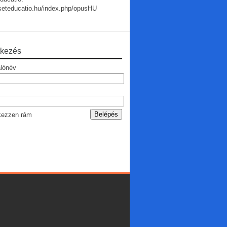
useteducatio.hu/index.php/opusHU
tkezés
lónév
ezzen rám