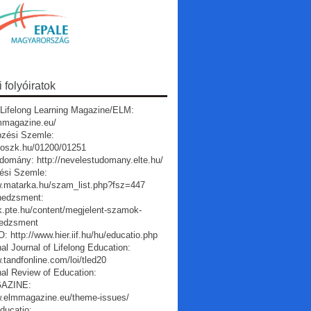
folyóiratok
Lifelong Learning Magazine/ELM:
lmmagazine.eu/
pzési Szemle:
a.oszk.hu/01200/01251
domány: http://nevelestudomany.elte.hu/
ési Szemle:
w.matarka.hu/szam_list.php?fsz=447
edzsment:
vk.pte.hu/content/megjelent-szamok-
edzsment
 http://www.hier.iif.hu/hu/educatio.php
nal Journal of Lifelong Education:
.tandfonline.com/loi/tled20
nal Review of Education:
AZINE:
w.elmmagazine.eu/theme-issues/
ducatio: