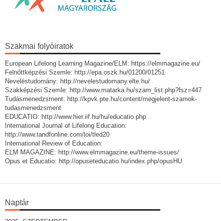
Szakmai folyóiratok
European Lifelong Learning Magazine/ELM: https://elmmagazine.eu/
Felnőttképzési Szemle: http://epa.oszk.hu/01200/01251
Neveléstudomány: http://nevelestudomany.elte.hu/
Szakképzési Szemle: http://www.matarka.hu/szam_list.php?fsz=447
Tudásmenedzsment: http://kpvk.pte.hu/content/megjelent-szamok-
tudasmenedzsment
EDUCATIO: http://www.hier.iif.hu/hu/educatio.php
International Journal of Lifelong Education:
http://www.tandfonline.com/loi/tled20
International Review of Education:
ELM MAGAZINE: http://www.elmmagazine.eu/theme-issues/
Opus et Educatio: http://opuseteducatio.hu/index.php/opusHU
Naptár