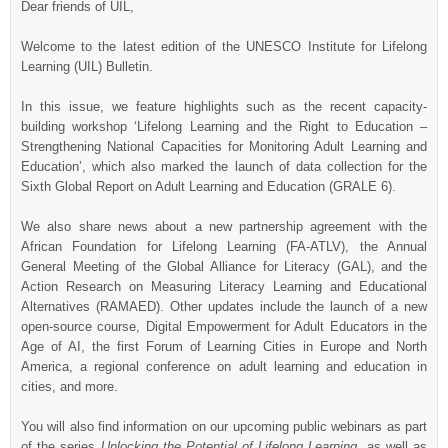
Dear friends of UIL,
Welcome to the latest edition of the UNESCO Institute for Lifelong
Learning (UIL) Bulletin.
In this issue, we feature highlights such as the recent capacity-
building workshop ‘Lifelong Learning and the Right to Education –
Strengthening National Capacities for Monitoring Adult Learning and
Education’, which also marked the launch of data collection for the
Sixth Global Report on Adult Learning and Education (GRALE 6).
We also share news about a new partnership agreement with the
African Foundation for Lifelong Learning (FA-ATLV), the Annual
General Meeting of the Global Alliance for Literacy (GAL), and the
Action Research on Measuring Literacy Learning and Educational
Alternatives (RAMAED). Other updates include the launch of a new
open-source course, Digital Empowerment for Adult Educators in the
Age of AI, the first Forum of Learning Cities in Europe and North
America, a regional conference on adult learning and education in
cities, and more.
You will also find information on our upcoming public webinars as part
of the series
Unlocking the Potential of Lifelong Learning
, as well as