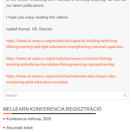
our latest publications.
I hope you enjoy reading this edition.
Isabell Kempf, UIL Director
https://www.uil.unesco.org/en/articles/capacity-building-workshop-
lifelong-learning-and-right-education-strengthening-national-capacities
https://www.uil.unesco.org/en/articles/unesco-institute-lifelong-
learning-and-african-foundation-
lifelong-learning-sign-partnership
https://www.uil.unesco.org/en/articles/interview-data-impact-why-
monitoring-adult-education-essential
MELLEARN KONFERENCIA REGISZTRÁCIÓ
Konferencia felhívás 2026
Absztrakt kötet