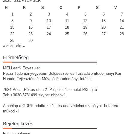
2025. SZEPTEMBER
H
K
S
C
P
S
V
1
2
3
4
5
6
7
8
9
10
11
12
13
14
15
16
17
18
19
20
21
22
23
24
25
26
27
28
29
30
« aug
okt »
Elérhetőség
MELLearN Egyesület
Pécsi Tudományegyetem Bölcsészet- és Társadalomtudományi Kar
Humán Fejlesztési és Művelődéstudományi Intézet
7624 Pécs, Rókus utca 2. P épület 1. emelet P/3. ajtó
Tel: +3630/5731499 skype: nbbank1
A honlap a GDPR adatkezelési és adatvédelmi szabályait betartva
működik!
Bejelentkezés
Felhasználónév