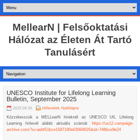
MellearN | Felsőoktatási
Hálózat az Életen Át Tartó
Tanulásért
UNESCO Institute for Lifelong Learning
Bulletin, September 2025
2025.09.30.
Hírlevelek
,
Nyitólapra
Közzétesszük a MELLearN híreknél az UNESCO UIL Lifelong
Learning hírlevél alábbi aktuális számát:
https://us12.campaign-
archive.com/?u=aebf51bce1587180e03069025&id=748bce9e24