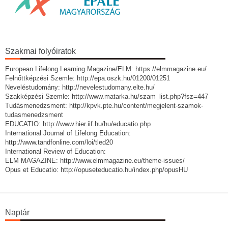
Szakmai folyóiratok
European Lifelong Learning Magazine/ELM: https://elmmagazine.eu/
Felnőttképzési Szemle: http://epa.oszk.hu/01200/01251
Neveléstudomány: http://nevelestudomany.elte.hu/
Szakképzési Szemle: http://www.matarka.hu/szam_list.php?fsz=447
Tudásmenedzsment: http://kpvk.pte.hu/content/megjelent-szamok-
tudasmenedzsment
EDUCATIO: http://www.hier.iif.hu/hu/educatio.php
International Journal of Lifelong Education:
http://www.tandfonline.com/loi/tled20
International Review of Education:
ELM MAGAZINE: http://www.elmmagazine.eu/theme-issues/
Opus et Educatio: http://opuseteducatio.hu/index.php/opusHU
Naptár