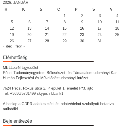
2026. JANUÁR
H
K
S
C
P
S
V
1
2
3
4
5
6
7
8
9
10
11
12
13
14
15
16
17
18
19
20
21
22
23
24
25
26
27
28
29
30
31
« dec
febr »
Elérhetőség
MELLearN Egyesület
Pécsi Tudományegyetem Bölcsészet- és Társadalomtudományi Kar
Humán Fejlesztési és Művelődéstudományi Intézet
7624 Pécs, Rókus utca 2. P épület 1. emelet P/3. ajtó
Tel: +3630/5731499 skype: nbbank1
A honlap a GDPR adatkezelési és adatvédelmi szabályait betartva
működik!
Bejelentkezés