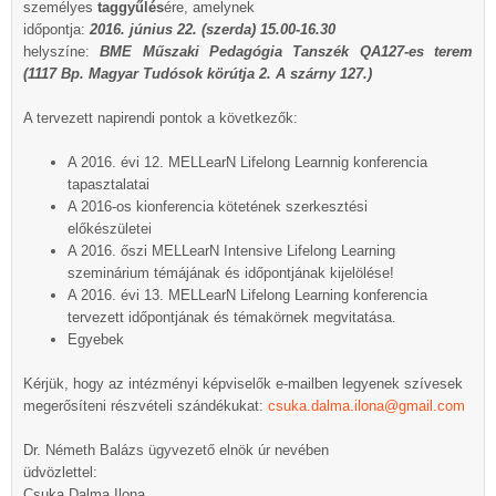
személyes
taggyűlés
ére, amelynek
időpontja:
2016. június 22. (szerda) 15.00-16.30
helyszíne:
BME Műszaki Pedagógia Tanszék QA127-es terem
(1117 Bp. Magyar Tudósok körútja 2. A szárny 127.)
A tervezett napirendi pontok a következők:
A 2016. évi 12. MELLearN Lifelong Learnnig konferencia
tapasztalatai
A 2016-os kionferencia kötetének szerkesztési
előkészületei
A 2016. őszi MELLearN Intensive Lifelong Learning
szeminárium témájának és időpontjának kijelölése!
A 2016. évi 13. MELLearN Lifelong Learning konferencia
tervezett időpontjának és témakörnek megvitatása.
Egyebek
Kérjük, hogy az intézményi képviselők e-mailben legyenek szívesek
megerősíteni részvételi szándékukat:
csuka.dalma.ilona@gmail.com
Dr. Németh Balázs ügyvezető elnök úr nevében
üdvözlettel:
Csuka Dalma Ilona