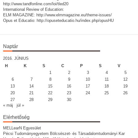
http://www.tandfonline.com/loi/tled20
International Review of Education:
ELM MAGAZINE: http://www.elmmagazine.eu/theme-issues/
Opus et Educatio: http://opuseteducatio.hu/index.php/opusHU
Naptár
2016. JÚNIUS
H
K
S
C
P
S
V
1
2
3
4
5
6
7
8
9
10
11
12
13
14
15
16
17
18
19
20
21
22
23
24
25
26
27
28
29
30
« máj
júl »
Elérhetőség
MELLearN Egyesület
Pécsi Tudományegyetem Bölcsészet- és Társadalomtudományi Kar