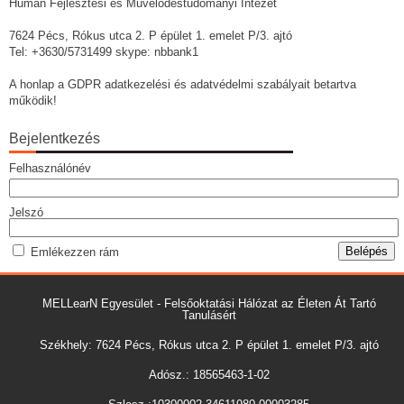
Humán Fejlesztési és Művelődéstudományi Intézet
7624 Pécs, Rókus utca 2. P épület 1. emelet P/3. ajtó
Tel: +3630/5731499 skype: nbbank1
A honlap a GDPR adatkezelési és adatvédelmi szabályait betartva
működik!
Bejelentkezés
Felhasználónév
Jelszó
Emlékezzen rám
MELLearN Egyesület - Felsőoktatási Hálózat az Életen Át Tartó
Tanulásért
Székhely: 7624 Pécs, Rókus utca 2. P épület 1. emelet P/3. ajtó
Adósz.: 18565463-1-02