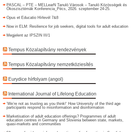
PASCAL – PTE – MELLearN Tanuló Városok – Tanuló Közösségek és
Ökoszisztémák Konferencia_Pécs, 2026. szeptember 24-25.
Opus et Educatio Hírlevél 7&8
Now in ELM: Resilience for job seekers, digital tools for adult education
Megjelent az IPSZIN III/1
Tempus Közalapítvány rendezvények
Tempus Közalapítvány nemzetköziesítés
Eurydice hírfolyam (angol)
International Journal of Lifelong Education
’We’re not as trusting as you think!‘ How University of the third age
participants respond to misinformation and disinformation
Marketisation of adult education offerings? Programmes of adult
education centres in Germany and Slovenia between state, markets,
quasi-markets and communities