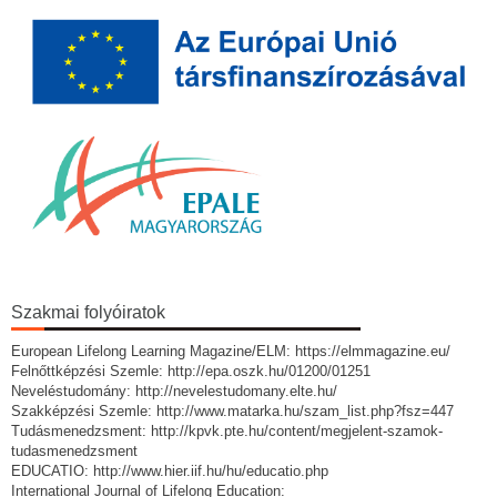
Szakmai folyóiratok
European Lifelong Learning Magazine/ELM: https://elmmagazine.eu/
Felnőttképzési Szemle: http://epa.oszk.hu/01200/01251
Neveléstudomány: http://nevelestudomany.elte.hu/
Szakképzési Szemle: http://www.matarka.hu/szam_list.php?fsz=447
Tudásmenedzsment: http://kpvk.pte.hu/content/megjelent-szamok-
tudasmenedzsment
EDUCATIO: http://www.hier.iif.hu/hu/educatio.php
International Journal of Lifelong Education: