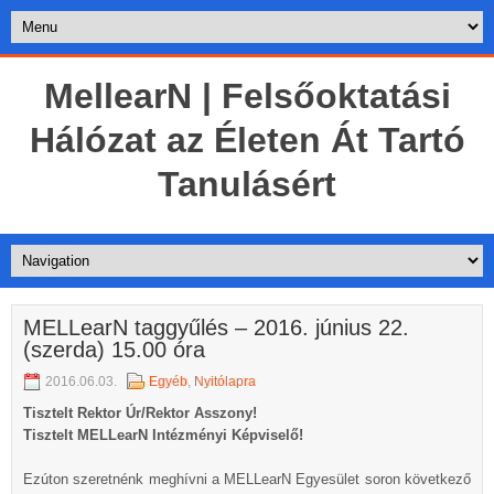
MellearN | Felsőoktatási
Hálózat az Életen Át Tartó
Tanulásért
MELLearN taggyűlés – 2016. június 22.
(szerda) 15.00 óra
2016.06.03.
Egyéb
,
Nyitólapra
Tisztelt Rektor Úr/Rektor Asszony!
Tisztelt MELLearN Intézményi Képviselő!
Ezúton szeretnénk meghívni a MELLearN Egyesület soron következő