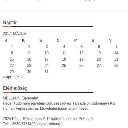
Naptár
2017. MÁJUS
H
K
S
C
P
S
V
1
2
3
4
5
6
7
8
9
10
11
12
13
14
15
16
17
18
19
20
21
22
23
24
25
26
27
28
29
30
31
« ápr
jún »
Elérhetőség
MELLearN Egyesület
Pécsi Tudományegyetem Bölcsészet- és Társadalomtudományi Kar
Humán Fejlesztési és Művelődéstudományi Intézet
7624 Pécs, Rókus utca 2. P épület 1. emelet P/3. ajtó
Tel: +3630/5731499 skype: nbbank1