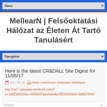
MellearN | Felsőoktatási
Hálózat az Életen Át Tartó
Tanulásért
Here is the latest CR&DALL Site Digest for
11/05/17
2017.05.12.
Hírek, események
,
Hírlevelek
,
Nyitólapra
http://us7.campaign-archive2.com/?
e=1d62368110&u=6006287ada4a4e8ac881f6843&id=4d8b670467