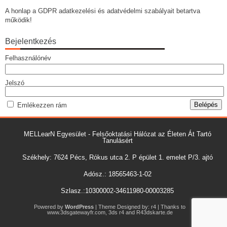
A honlap a GDPR adatkezelési és adatvédelmi szabályait betartva
működik!
Bejelentkezés
Felhasználónév
Jelszó
Emlékezzen rám
MELLearN Egyesület - Felsőoktatási Hálózat az Életen Át Tartó
Tanulásért
Székhely: 7624 Pécs, Rókus utca 2. P épület 1. emelet P/3. ajtó
Adósz.: 18565463-1-02
Szlasz.:10300002-34611980-00003285
Powered by
WordPress
| Theme Designed by:
r4
| Thanks to
www.3dsgatewayfr.com
,
3ds r4
and
R43dskarte.de