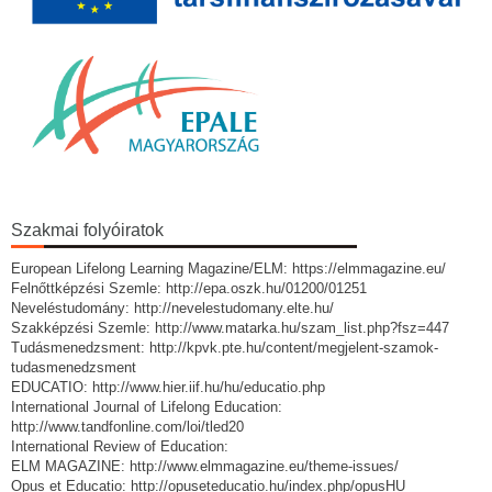
Szakmai folyóiratok
European Lifelong Learning Magazine/ELM: https://elmmagazine.eu/
Felnőttképzési Szemle: http://epa.oszk.hu/01200/01251
Neveléstudomány: http://nevelestudomany.elte.hu/
Szakképzési Szemle: http://www.matarka.hu/szam_list.php?fsz=447
Tudásmenedzsment: http://kpvk.pte.hu/content/megjelent-szamok-
tudasmenedzsment
EDUCATIO: http://www.hier.iif.hu/hu/educatio.php
International Journal of Lifelong Education:
http://www.tandfonline.com/loi/tled20
International Review of Education:
ELM MAGAZINE: http://www.elmmagazine.eu/theme-issues/
Opus et Educatio: http://opuseteducatio.hu/index.php/opusHU