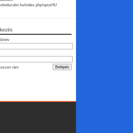
useteducatio.hu/index.php/opusHU
tkezés
lónév
ezzen rám