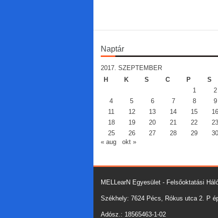
Naptár
2017. SZEPTEMBER
H
K
S
C
P
S
1
2
4
5
6
7
8
9
11
12
13
14
15
1
18
19
20
21
22
2
25
26
27
28
29
3
« aug
okt »
MELLearN Egyesület - Felsőoktatási Háló
Székhely: 7624 Pécs, Rókus utca 2. P épü
Adósz.: 18565463-1-02