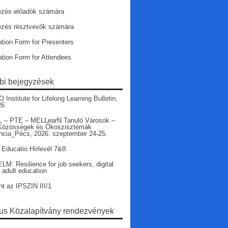
ezés előadók számára
ezés résztvevők számára
ation Form for Presenters
ation Form for Attendees
bi bejegyzések
nstitute for Lifelong Learning Bulletin,
26
 – PTE – MELLearN Tanuló Városok –
Közösségek és Ökoszisztémák
ncia_Pécs, 2026. szeptember 24-25.
 Educatio Hírlevél 7&8
LM: Resilience for job seekers, digital
r adult education
nt az IPSZIN III/1
s Közalapítvány rendezvények