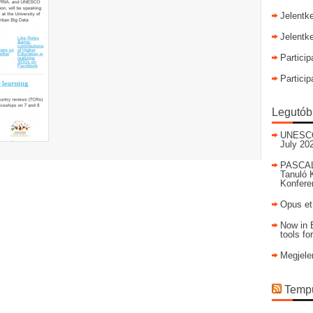
Jelentk
Jelentk
Particip
Particip
Legutób
UNESCO I
July 20
PASCAL
Tanuló 
Konfere
Opus et
Now in E
tools fo
Megjele
Tempu