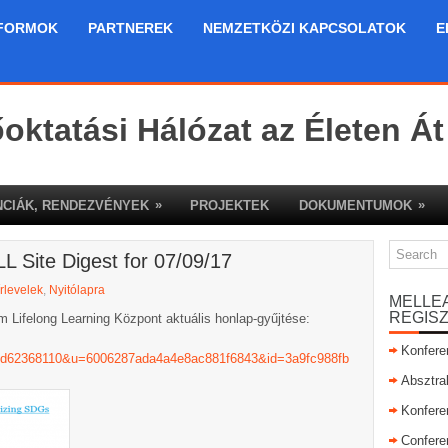
FORMOK
PARTNEREK
NEMZETKÖZI KAPCSOLATOK
E
őoktatási Hálózat az Életen Át
»
»
CIÁK, RENDEZVÉNYEK
PROJEKTEK
DOKUMENTUMOK
L Site Digest for 07/09/17
rlevelek
,
Nyitólapra
MELLE
REGIS
 Lifelong Learning Központ aktuális honlap-gyűjtése:
Konfere
e=1d62368110&u=6006287ada4a4e8ac881f6843&id=3a9fc988fb
Absztra
Konfere
Confere