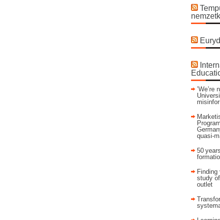
Tempu
nemzetk
Euryd
Intern
Educati
’We’re n
Universi
misinfo
Marketis
Program
Germany
quasi-m
50 years
formati
Finding 
study of
outlet
Transfor
systema