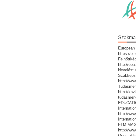
Szakmai 
European 
https://e
Felnőttké
http://ep
Neveléstu
Szakképz
http://ww
Tudásmen
http://kp
tudasmen
EDUCATIO:
Internatio
http://www
Internatio
ELM MAG
http://ww
Opus et E