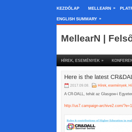
»
KEZDŐLAP
MELLEARN
PLAT
»
ENGLISH SUMMARY
MellearN | Fels
»
HÍREK, ESEMÉNYEK
KONFEREN
Here is the latest CR&DAL
2017.09.08.
Hírek, események
,
Hí
A CR-DALL, tehát az Glasgow-i Egyetem
http://us7.campaign-archive2.com/?