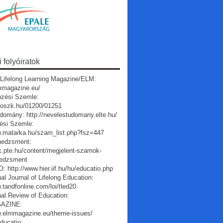
folyóiratok
Lifelong Learning Magazine/ELM:
lmmagazine.eu/
pzési Szemle:
a.oszk.hu/01200/01251
domány: http://nevelestudomany.elte.hu/
ési Szemle:
w.matarka.hu/szam_list.php?fsz=447
edzsment:
vk.pte.hu/content/megjelent-szamok-
edzsment
 http://www.hier.iif.hu/hu/educatio.php
nal Journal of Lifelong Education:
.tandfonline.com/loi/tled20
nal Review of Education:
AZINE:
w.elmmagazine.eu/theme-issues/
ducatio: