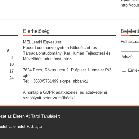
http://op
Elérhetőség
Bejelen
Felhaszná
MELLearN Egyesület
Pécsi Tudományegyetem Bölcsészet- és
V
Társadalomtudományi Kar Humán Fejlesztési és
Jelszó
3
Művelődéstudományi Intézet
10
7624 Pécs, Rókus utca 2. P épület 1. emelet P/3.
Emlék
6
17
ajtó
3
24
Tel: +3630/5731499 skype: nbbank1
0
A honlap a GDPR adatkezelési és adatvédelmi
szabályait betartva működik!
zat az Életen Át Tartó Tanulásért
let 1. emelet P/3. ajtó