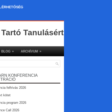
LÉRHETŐSÉG
 Tartó Tanulásért
»
»
BLOG
ARCHÍVUM
ARN KONFERENCIA
ZTRÁCIÓ
ncia felhívás 2026
kt kötet
ncia program 2026
nce Call 2026