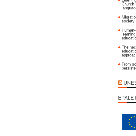
Learning
Church 
language
Migratio
society
Human-c
learning
educati
The nec
educatio
approac
From sch
persist
UNESC
EPALE 