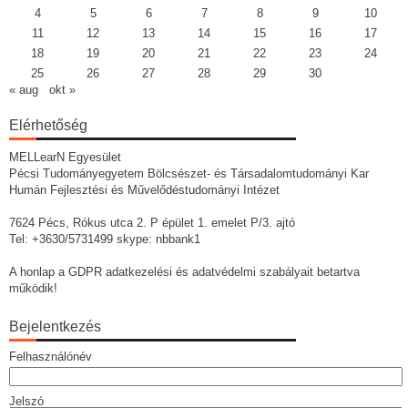
4
5
6
7
8
9
10
11
12
13
14
15
16
17
18
19
20
21
22
23
24
25
26
27
28
29
30
« aug
okt »
Elérhetőség
MELLearN Egyesület
Pécsi Tudományegyetem Bölcsészet- és Társadalomtudományi Kar
Humán Fejlesztési és Művelődéstudományi Intézet
7624 Pécs, Rókus utca 2. P épület 1. emelet P/3. ajtó
Tel: +3630/5731499 skype: nbbank1
A honlap a GDPR adatkezelési és adatvédelmi szabályait betartva
működik!
Bejelentkezés
Felhasználónév
Jelszó