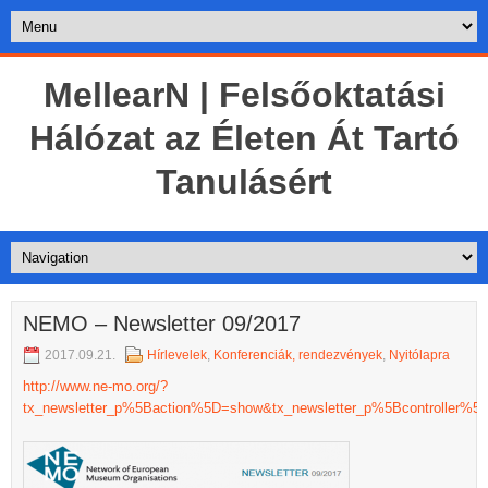
MellearN | Felsőoktatási
Hálózat az Életen Át Tartó
Tanulásért
NEMO – Newsletter 09/2017
2017.09.21.
Hírlevelek
,
Konferenciák, rendezvények
,
Nyitólapra
http://www.ne-mo.org/?
tx_newsletter_p%5Baction%5D=show&tx_newsletter_p%5Bcontroller%