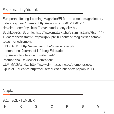
Szakmai folyóiratok
European Lifelong Learning Magazine/ELM: https://elmmagazine.eu/
Felnőttképzési Szemle: http://epa.oszk.hu/01200/01251
Neveléstudomány: http://nevelestudomany.elte.hu/
Szakképzési Szemle: http://www.matarka.hu/szam_list.php?fsz=447
Tudásmenedzsment: http://kpvk.pte.hu/content/megjelent-szamok-
tudasmenedzsment
EDUCATIO: http://www.hier.iif.hu/hu/educatio.php
International Journal of Lifelong Education:
http://www.tandfonline.com/loi/tled20
International Review of Education:
ELM MAGAZINE: http://www.elmmagazine.eu/theme-issues/
Opus et Educatio: http://opuseteducatio.hu/index.php/opusHU
Naptár
2017. SZEPTEMBER
H
K
S
C
P
S
V
1
2
3