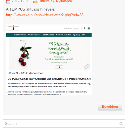
2017.12.20.
Hírlevelek
,
Nyitólapra
A TEMPUS aktuális hírlevele:
http://www.tka.hu/showNewsletter2.php?ref=88
Bővebben