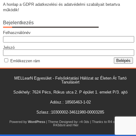
A honlap a GDPR adatkezelési és adatvédelmi szabályait betartva
működik!
Bejelentkezés
Felhasználónév
Jelszó
Emlékezzen rám
MELLearN Egyesület - Felsőoktatási Hálózat az Életen Át Tartó
Tanulásért
Székhely: 7624 Pécs, Rókus utca 2. P épület 1. emelet P/3. ajtó
Adósz.: 18565463-1-02
Szlasz.:10300002-34611980-00003285
Powered by
WordPress
| Theme Designed by:
r4-3ds
| Thanks to
R4 oficiel
,
R43dsnl
and
Hier