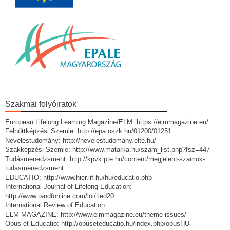
Szakmai folyóiratok
European Lifelong Learning Magazine/ELM: https://elmmagazine.eu/
Felnőttképzési Szemle: http://epa.oszk.hu/01200/01251
Neveléstudomány: http://nevelestudomany.elte.hu/
Szakképzési Szemle: http://www.matarka.hu/szam_list.php?fsz=447
Tudásmenedzsment: http://kpvk.pte.hu/content/megjelent-szamok-
tudasmenedzsment
EDUCATIO: http://www.hier.iif.hu/hu/educatio.php
International Journal of Lifelong Education:
http://www.tandfonline.com/loi/tled20
International Review of Education:
ELM MAGAZINE: http://www.elmmagazine.eu/theme-issues/
Opus et Educatio: http://opuseteducatio.hu/index.php/opusHU