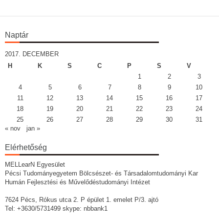
Naptár
2017. DECEMBER
H
K
S
C
P
S
V
1
2
3
4
5
6
7
8
9
10
11
12
13
14
15
16
17
18
19
20
21
22
23
24
25
26
27
28
29
30
31
« nov
jan »
Elérhetőség
MELLearN Egyesület
Pécsi Tudományegyetem Bölcsészet- és Társadalomtudományi Kar
Humán Fejlesztési és Művelődéstudományi Intézet
7624 Pécs, Rókus utca 2. P épület 1. emelet P/3. ajtó
Tel: +3630/5731499 skype: nbbank1