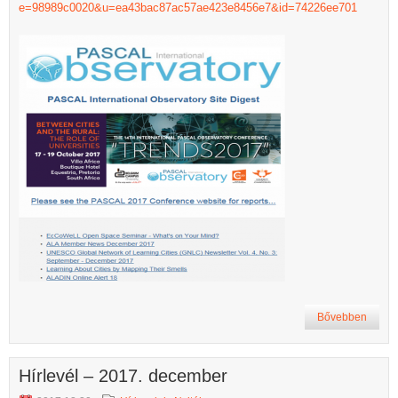
e=98989c0020&u=ea43bac87ac57ae423e8456e7&id=74226ee701
Bővebben
Hírlevél – 2017. december