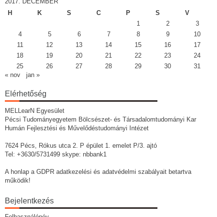
2017. DECEMBER
H
K
S
C
P
S
V
1
2
3
4
5
6
7
8
9
10
11
12
13
14
15
16
17
18
19
20
21
22
23
24
25
26
27
28
29
30
31
« nov
jan »
Elérhetőség
MELLearN Egyesület
Pécsi Tudományegyetem Bölcsészet- és Társadalomtudományi Kar
Humán Fejlesztési és Művelődéstudományi Intézet
7624 Pécs, Rókus utca 2. P épület 1. emelet P/3. ajtó
Tel: +3630/5731499 skype: nbbank1
A honlap a GDPR adatkezelési és adatvédelmi szabályait betartva
működik!
Bejelentkezés
Felhasználónév