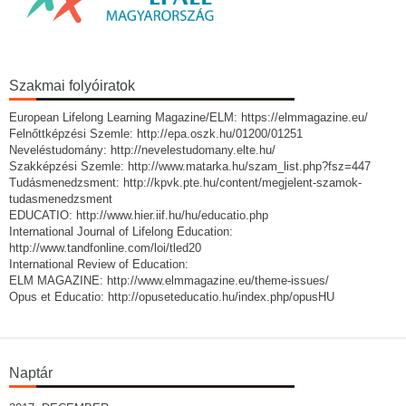
Szakmai folyóiratok
European Lifelong Learning Magazine/ELM: https://elmmagazine.eu/
Felnőttképzési Szemle: http://epa.oszk.hu/01200/01251
Neveléstudomány: http://nevelestudomany.elte.hu/
Szakképzési Szemle: http://www.matarka.hu/szam_list.php?fsz=447
Tudásmenedzsment: http://kpvk.pte.hu/content/megjelent-szamok-
tudasmenedzsment
EDUCATIO: http://www.hier.iif.hu/hu/educatio.php
International Journal of Lifelong Education:
http://www.tandfonline.com/loi/tled20
International Review of Education:
ELM MAGAZINE: http://www.elmmagazine.eu/theme-issues/
Opus et Educatio: http://opuseteducatio.hu/index.php/opusHU
Naptár