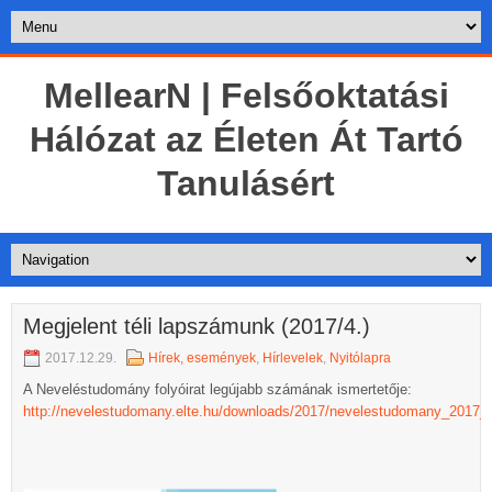
MellearN | Felsőoktatási
Hálózat az Életen Át Tartó
Tanulásért
Megjelent téli lapszámunk (2017/4.)
2017.12.29.
Hírek, események
,
Hírlevelek
,
Nyitólapra
A Neveléstudomány folyóirat legújabb számának ismertetője:
http://nevelestudomany.elte.hu/downloads/2017/nevelestudomany_2017_4