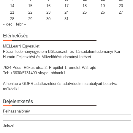
14
15
16
17
18
19
20
21
22
23
24
25
26
27
28
29
30
31
« dec
febr »
Elérhetőség
MELLearN Egyesület
Pécsi Tudományegyetem Bölcsészet- és Társadalomtudományi Kar
Humán Fejlesztési és Művelődéstudományi Intézet
7624 Pécs, Rókus utca 2. P épület 1. emelet P/3. ajtó
Tel: +3630/5731499 skype: nbbank1
A honlap a GDPR adatkezelési és adatvédelmi szabályait betartva
működik!
Bejelentkezés
Felhasználónév
Jelszó