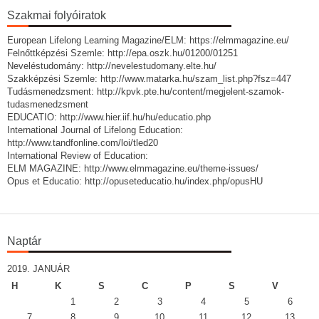
Szakmai folyóiratok
European Lifelong Learning Magazine/ELM: https://elmmagazine.eu/
Felnőttképzési Szemle: http://epa.oszk.hu/01200/01251
Neveléstudomány: http://nevelestudomany.elte.hu/
Szakképzési Szemle: http://www.matarka.hu/szam_list.php?fsz=447
Tudásmenedzsment: http://kpvk.pte.hu/content/megjelent-szamok-
tudasmenedzsment
EDUCATIO: http://www.hier.iif.hu/hu/educatio.php
International Journal of Lifelong Education:
http://www.tandfonline.com/loi/tled20
International Review of Education:
ELM MAGAZINE: http://www.elmmagazine.eu/theme-issues/
Opus et Educatio: http://opuseteducatio.hu/index.php/opusHU
Naptár
2019. JANUÁR
H
K
S
C
P
S
V
1
2
3
4
5
6
7
8
9
10
11
12
13