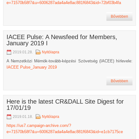
e=71570b58f7&u=6006287ada4a4e8ac881f6843&id=72bf03b4fa
Bővebben
IACEE Pulse: A Newsfeed for Members,
January 2019 I
2019.01.28.
Nyitólapra
A Nemzetközi Mérnök-tovább-képzési Szövetség (IACEE) hírlevele:
IACEE Pulse_January 2019
Bővebben
Here is the latest CR&DALL Site Digest for
17/01/19
2019.01.18.
Nyitólapra
https://us7.campaign-archive.com/?
e=71570b58f7&u=6006287ada4a4e8ac881f6843&id=e1cb7175ce