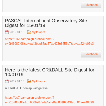
Bővebben
PASCAL International Observatory Site
Digest for 15/01/19
2019.01.16.
Nyitólapra
https://us2.campaign-archive.com/?
e=9f46982f08&u=ea43bac87ac57ae423e8456e7&id=1a424d07e3
Bővebben
Here is the latest CR&DALL Site Digest for
10/01/19
2019.01.10.
Nyitólapra
A CR&DALL honlap válogatása:
https://us7.campaign-archive.com/?
e=71570b58f7&u=6006287ada4a4e8ac881f6843&id=04ae248c90