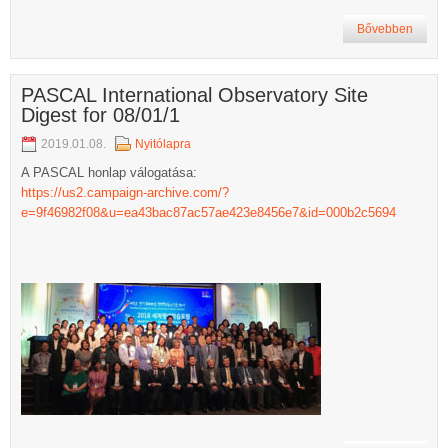
Bővebben
PASCAL International Observatory Site
Digest for 08/01/1
2019.01.08.
Nyitólapra
A PASCAL honlap válogatása:
https://us2.campaign-archive.com/?
e=9f46982f08&u=ea43bac87ac57ae423e8456e7&id=000b2c5694