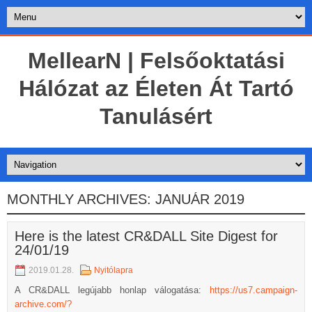
MellearN | Felsőoktatási
Hálózat az Életen Át Tartó
Tanulásért
MONTHLY ARCHIVES:
JANUÁR 2019
Here is the latest CR&DALL Site Digest for
24/01/19
2019.01.28.
Nyitólapra
A CR&DALL legújabb honlap válogatása:
https://us7.campaign-
archive.com/?