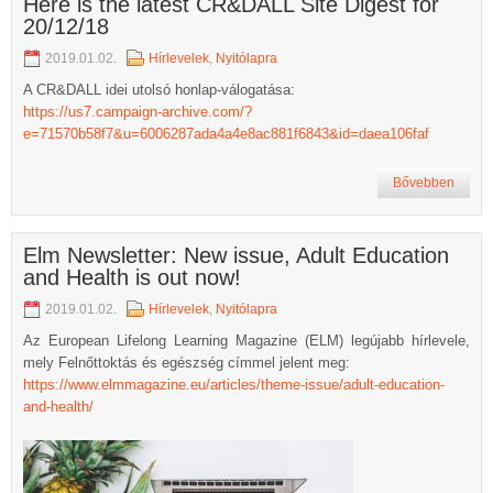
Here is the latest CR&DALL Site Digest for
20/12/18
2019.01.02.
Hírlevelek
,
Nyitólapra
A CR&DALL idei utolsó honlap-válogatása:
https://us7.campaign-archive.com/?
e=71570b58f7&u=6006287ada4a4e8ac881f6843&id=daea106faf
Bővebben
Elm Newsletter: New issue, Adult Education
and Health is out now!
2019.01.02.
Hírlevelek
,
Nyitólapra
Az European Lifelong Learning Magazine (ELM) legújabb hírlevele,
mely Felnőttoktás és egészség címmel jelent meg:
https://www.elmmagazine.eu/articles/theme-issue/adult-education-
and-health/