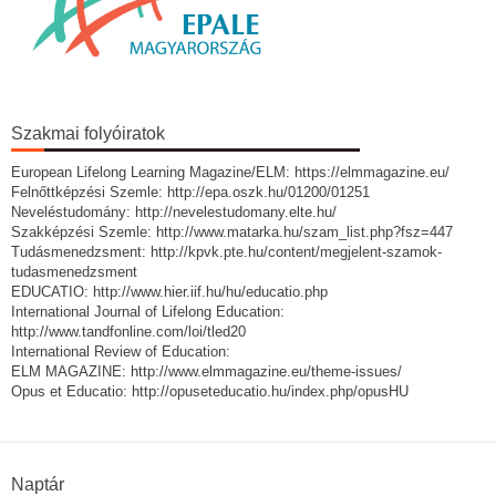
Szakmai folyóiratok
European Lifelong Learning Magazine/ELM: https://elmmagazine.eu/
Felnőttképzési Szemle: http://epa.oszk.hu/01200/01251
Neveléstudomány: http://nevelestudomany.elte.hu/
Szakképzési Szemle: http://www.matarka.hu/szam_list.php?fsz=447
Tudásmenedzsment: http://kpvk.pte.hu/content/megjelent-szamok-
tudasmenedzsment
EDUCATIO: http://www.hier.iif.hu/hu/educatio.php
International Journal of Lifelong Education:
http://www.tandfonline.com/loi/tled20
International Review of Education:
ELM MAGAZINE: http://www.elmmagazine.eu/theme-issues/
Opus et Educatio: http://opuseteducatio.hu/index.php/opusHU
Naptár