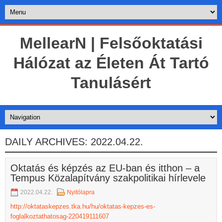
MellearN | Felsőoktatási
Hálózat az Életen Át Tartó
Tanulásért
DAILY ARCHIVES:
2022.04.22.
Oktatás és képzés az EU-ban és itthon – a
Tempus Közalapítvány szakpolitikai hírlevele
2022.04.22.
Nyitólapra
http://oktataskepzes.tka.hu/hu/oktatas-kepzes-es-
foglalkoztathatosag-220419111607