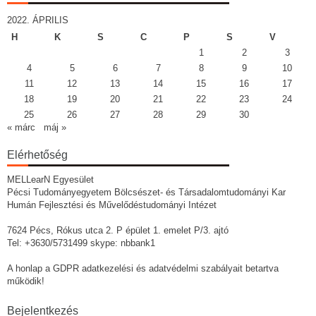
2022. ÁPRILIS
H
K
S
C
P
S
V
1
2
3
4
5
6
7
8
9
10
11
12
13
14
15
16
17
18
19
20
21
22
23
24
25
26
27
28
29
30
« márc
máj »
Elérhetőség
MELLearN Egyesület
Pécsi Tudományegyetem Bölcsészet- és Társadalomtudományi Kar
Humán Fejlesztési és Művelődéstudományi Intézet
7624 Pécs, Rókus utca 2. P épület 1. emelet P/3. ajtó
Tel: +3630/5731499 skype: nbbank1
A honlap a GDPR adatkezelési és adatvédelmi szabályait betartva
működik!
Bejelentkezés