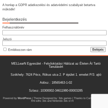
A honlap a GDPR adatkezelési és adatvédelmi szabályait betartva
működik!
Bejelentkezés
Felhasználónév
Jelszó
Emlékezzen rám
MELLearN Egyesület - Felsőoktatási Hálózat az Életen Át Tartó
Tanulásért
Székhely: 7624 Pécs, Rókus utca 2. P épület 1. emelet P/3. ajtó
Adósz.: 18565463-1-02
Szlasz.:10300002-34611980-00003285
Powered by
WordPress
| Theme Designed by:
3ds games
| Thanks to
Carte r4 3ds
,
R4i sdhc 3ds
and
Nintendo 3ds xl r4