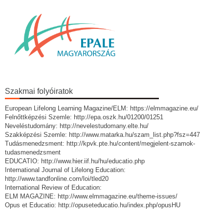
Szakmai folyóiratok
European Lifelong Learning Magazine/ELM: https://elmmagazine.eu/
Felnőttképzési Szemle: http://epa.oszk.hu/01200/01251
Neveléstudomány: http://nevelestudomany.elte.hu/
Szakképzési Szemle: http://www.matarka.hu/szam_list.php?fsz=447
Tudásmenedzsment: http://kpvk.pte.hu/content/megjelent-szamok-
tudasmenedzsment
EDUCATIO: http://www.hier.iif.hu/hu/educatio.php
International Journal of Lifelong Education:
http://www.tandfonline.com/loi/tled20
International Review of Education:
ELM MAGAZINE: http://www.elmmagazine.eu/theme-issues/
Opus et Educatio: http://opuseteducatio.hu/index.php/opusHU