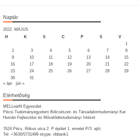
Naptár
2022. MÁJUS
H
K
S
C
P
S
V
1
2
3
4
5
6
7
8
9
10
11
12
13
14
15
16
17
18
19
20
21
22
23
24
25
26
27
28
29
30
31
« ápr
jún »
Elérhetőség
MELLearN Egyesület
Pécsi Tudományegyetem Bölcsészet- és Társadalomtudományi Kar
Humán Fejlesztési és Művelődéstudományi Intézet
7624 Pécs, Rókus utca 2. P épület 1. emelet P/3. ajtó
Tel: +3630/5731499 skype: nbbank1