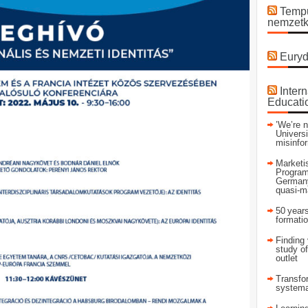
Tempu
nemzetk
Euryd
Intern
Educati
’We’re n
Universi
misinfo
Marketis
Program
Germany
quasi-m
50 years
formati
Finding 
study of
outlet
Transfor
systema