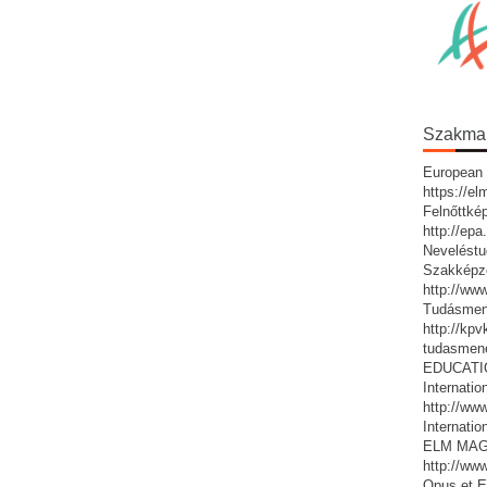
Szakmai 
European 
https://e
Felnőttké
http://ep
Neveléstu
Szakképz
http://ww
Tudásmen
http://kp
tudasmen
EDUCATIO:
Internatio
http://www
Internatio
ELM MAG
http://ww
Opus et E