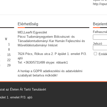
http://op
Elérhetőség
Bejelen
Felhaszná
MELLearN Egyesület
Pécsi Tudományegyetem Bölcsészet- és
V
Társadalomtudományi Kar Humán Fejlesztési és
Jelszó
1
Művelődéstudományi Intézet
8
7624 Pécs, Rókus utca 2. P épület 1. emelet P/3.
Emlék
4
15
ajtó
1
22
Tel: +3630/5731499 skype: nbbank1
8
29
A honlap a GDPR adatkezelési és adatvédelmi
szabályait betartva működik!
zat az Életen Át Tartó Tanulásért
let 1. emelet P/3. ajtó