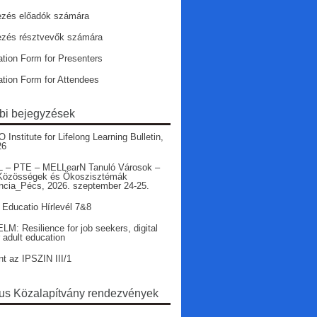
ezés előadók számára
ezés résztvevők számára
ation Form for Presenters
ation Form for Attendees
bi bejegyzések
nstitute for Lifelong Learning Bulletin,
26
 – PTE – MELLearN Tanuló Városok –
Közösségek és Ökoszisztémák
ncia_Pécs, 2026. szeptember 24-25.
 Educatio Hírlevél 7&8
LM: Resilience for job seekers, digital
r adult education
nt az IPSZIN III/1
s Közalapítvány rendezvények