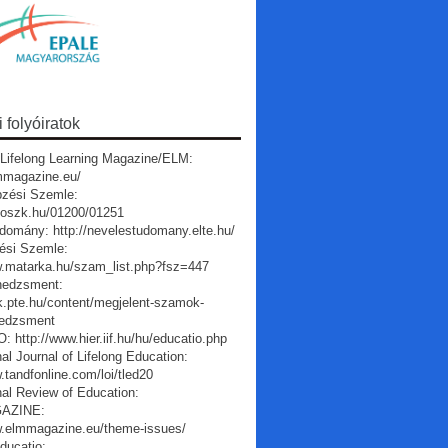
folyóiratok
Lifelong Learning Magazine/ELM:
lmmagazine.eu/
pzési Szemle:
a.oszk.hu/01200/01251
domány: http://nevelestudomany.elte.hu/
ési Szemle:
w.matarka.hu/szam_list.php?fsz=447
edzsment:
vk.pte.hu/content/megjelent-szamok-
edzsment
 http://www.hier.iif.hu/hu/educatio.php
nal Journal of Lifelong Education:
.tandfonline.com/loi/tled20
nal Review of Education:
AZINE:
w.elmmagazine.eu/theme-issues/
ducatio: