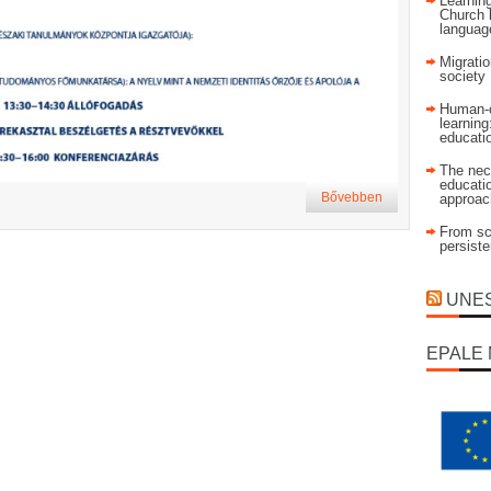
Learning
Church 
language
Migratio
society
Human-c
learning
educati
The nec
educatio
Bővebben
approac
From sch
persist
UNESC
EPALE 