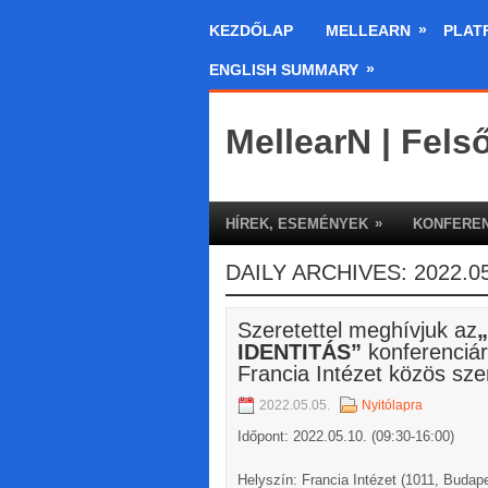
»
KEZDŐLAP
MELLEARN
PLAT
»
ENGLISH SUMMARY
MellearN | Fels
»
HÍREK, ESEMÉNYEK
KONFEREN
DAILY ARCHIVES:
2022.05
Szeretettel meghívjuk az
IDENTITÁS”
konferenciár
Francia Intézet közös sz
2022.05.05.
Nyitólapra
Időpont: 2022.05.10. (09:30-16:00)
Helyszín: Francia Intézet (1011, Budape