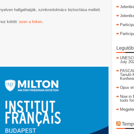
Jelentk
yelven hallgathatják, szinkrontolmács biztosítása mellett.
Jelentk
hoz kötött:
ezen a linken
.
Particip
Particip
Legutób
UNESCO I
July 20
PASCAL
Tanuló 
Konfere
Opus et
Now in E
tools fo
Megjele
Tempu