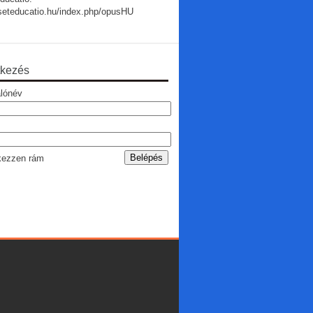
useteducatio.hu/index.php/opusHU
tkezés
lónév
ezzen rám