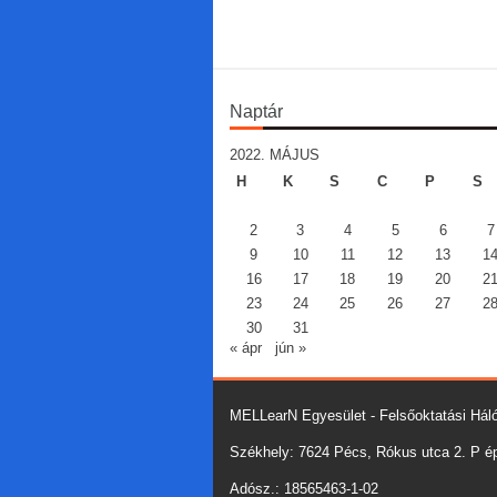
Naptár
2022. MÁJUS
H
K
S
C
P
S
2
3
4
5
6
7
9
10
11
12
13
1
16
17
18
19
20
2
23
24
25
26
27
2
30
31
« ápr
jún »
MELLearN Egyesület - Felsőoktatási Háló
Székhely: 7624 Pécs, Rókus utca 2. P épü
Adósz.: 18565463-1-02