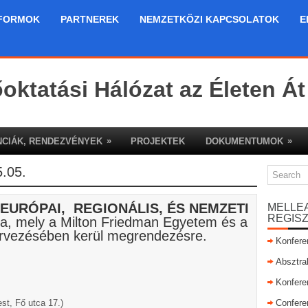
FORMOK
PARTNEREK
NEMZETKÖZI KAPCSOLATOK
E
őoktatási Hálózat az Életen Át
»
»
CIÁK, RENDEZVÉNYEK
PROJEKTEK
DOKUMENTUMOK
.05.
„EURÓPAI, REGIONÁLIS, ÉS NEMZETI
MELLE
REGIS
a, mely a Milton Friedman Egyetem és a
ervezésében kerül megrendezésre.
Konfere
Absztra
Konfere
st, Fő utca 17.)
Confere