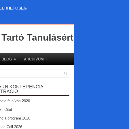
LÉRHETŐSÉG
 Tartó Tanulásért
»
»
BLOG
ARCHÍVUM
ARN KONFERENCIA
ZTRÁCIÓ
ncia felhívás 2026
kt kötet
ncia program 2026
nce Call 2026