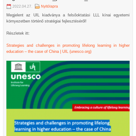
2022.04.27.
Nyitólapra
Megjelent az UIL kiadványa a felsőoktatási LLL kínai egyetemi
környezetben történő stratégiai fejlesztéséről!
Részletek itt:
Strategies and challenges in promoting lifelong learning in higher
education – the case of China | UIL (unesco.org)