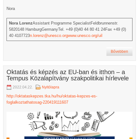
Nora
Nora Lorenz
Assistant Programme SpecialistFeldbrunnenstr.
5820148 HamburgGermanyTel. +49 (0)40 44 80 41 24Fax +49 (0)
40 4107723
n.lorenz@unesco.org
www.unesco.org/uil
Bővebben
Oktatás és képzés az EU-ban és itthon – a
Tempus Közalapítvány szakpolitikai hírlevele
2022.04.22.
Nyitólapra
http://oktataskepzes.tka.hu/hu/oktatas-kepzes-es-
foglalkoztathatosag-220419111607