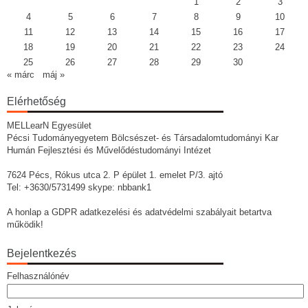
1
2
3
4
5
6
7
8
9
10
11
12
13
14
15
16
17
18
19
20
21
22
23
24
25
26
27
28
29
30
« márc
máj »
Elérhetőség
MELLearN Egyesület
Pécsi Tudományegyetem Bölcsészet- és Társadalomtudományi Kar
Humán Fejlesztési és Művelődéstudományi Intézet
7624 Pécs, Rókus utca 2. P épület 1. emelet P/3. ajtó
Tel: +3630/5731499 skype: nbbank1
A honlap a GDPR adatkezelési és adatvédelmi szabályait betartva
működik!
Bejelentkezés
Felhasználónév