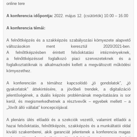
online tere
A konferencia időpontja:
2022. május 12. (csütörtök) 10.00 – 16.00
A konferencia témái:
A felnőttképzés és a szakképzés szabályozási környezete alapvető
változásokon ment keresztül 2020/2021-ben.
A felnőttképzésben érintett felsőoktatási intézményeknek,
a felnőttképzéssel foglalkozó piaci szervezeteknek és a
foglalkoztatóknak is alkalmazkodni kellett a megváltozott működési
környezethez.
A konferencián a témához kapcsolódó „jó gondolatok”, „jó
gyakorlatok” áttekintésére, a jövőbeli trendek, a digitalizáció
jelentőségének, a duális képzés problémáinak megvitatására is sor
kerül, és megismerkedhetnek a résztvevők – egyebek mellett – a
„Jövőt álló vállalat” koncepciójával.
A plenáris ülés előadói és a szekciók vezetői, valamint előadói a
hazai felsőoktatás, felnőttképzés, szakképzés és a munkáltatói oldal
kiváló szakemberei, akik garanciát jelentenek a konferencia magas