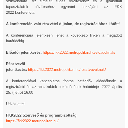
színvonalára. Az elméleti tudás bővítéséhez és a gyakorlati
tapasztalatok bővítéséhez egyaránt hozzájárul az FKK
2022 konferencia.
A konferencián való részvétel díjtalan, de regisztrációhoz kötött!
A konferenciára jelentkezni lehet a következő linken a megadott
határidőkig.
Előadói jelentkezés:
https://fkk2022.metropolitan.hu/eloadoknak/
Résztvevői
jelentkezés:
https://fkk2022.metropolitan.hu/resztvevoknek/
A konferenciával kapcsolatos fontos határidők előadóknak: a
regisztráció és az absztraktok beküldésének határideje: 2022. április
25. (hétfő) 16.00
Üdvözlettel:
FKK2022 Szervező és programbizottság
https://fkk2022.metropolitan.hu/