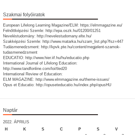
Szakmai folyóiratok
European Lifelong Learning Magazine/ELM: https://elmmagazine.eu/
Felnőttképzési Szemle: http://epa.oszk.hu/01200/01251
Neveléstudomány: http://nevelestudomany.elte.hu/
Szakképzési Szemle: http://www.matarka.hu/szam_list.php?fsz=447
Tudásmenedzsment: http://kpvk.pte.hu/content/megjelent-szamok-
tudasmenedzsment
EDUCATIO: http://www.hier.iif.hu/hu/educatio.php
International Journal of Lifelong Education:
http://www.tandfonline.com/loi/tled20
International Review of Education:
ELM MAGAZINE: http://www.elmmagazine.eu/theme-issues/
Opus et Educatio: http://opuseteducatio.hu/index.php/opusHU
Naptár
2022. ÁPRILIS
H
K
S
C
P
S
V