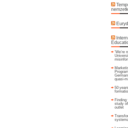
Tempu
nemzetk
Euryd
Intern
Educati
’We’re n
Universi
misinfo
Marketis
Program
Germany
quasi-m
50 years
formati
Finding 
study of
outlet
Transfor
systema