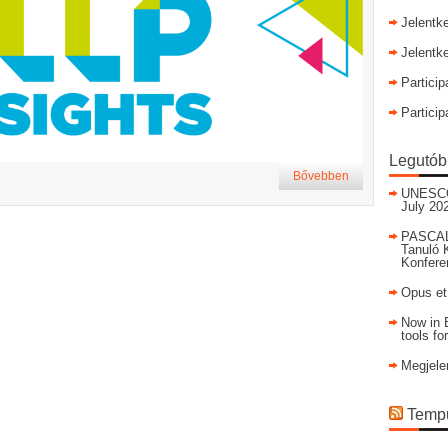
Jelentk
Jelentk
Particip
Particip
Legutób
Bővebben
UNESCO I
July 20
PASCAL
Tanuló 
Konfere
Opus et
Now in E
tools fo
Megjele
Tempu