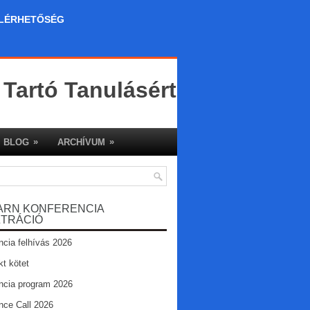
LÉRHETŐSÉG
 Tartó Tanulásért
»
»
BLOG
ARCHÍVUM
ARN KONFERENCIA
ZTRÁCIÓ
ncia felhívás 2026
kt kötet
ncia program 2026
nce Call 2026