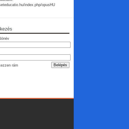
useteducatio.hu/index.php/opusHU
tkezés
lónév
ezzen rám