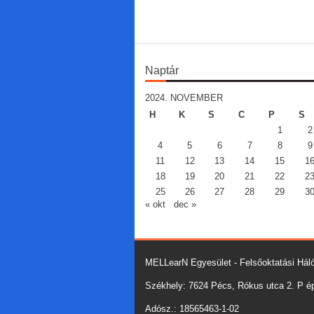
Naptár
2024. NOVEMBER
H
K
S
C
P
S
1
2
4
5
6
7
8
9
11
12
13
14
15
1
18
19
20
21
22
2
25
26
27
28
29
3
« okt
dec »
MELLearN Egyesület - Felsőoktatási Háló
Székhely: 7624 Pécs, Rókus utca 2. P épü
Adósz.: 18565463-1-02