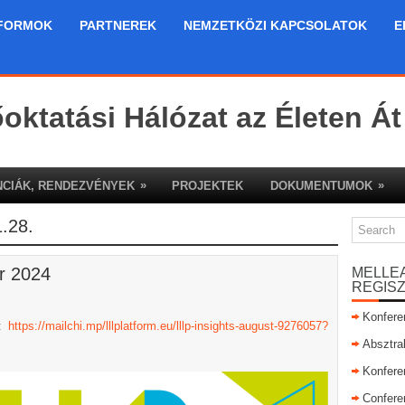
FORMOK
PARTNEREK
NEMZETKÖZI KAPCSOLATOK
E
őoktatási Hálózat az Életen Át
»
»
CIÁK, RENDEZVÉNYEK
PROJEKTEK
DOKUMENTUMOK
.28.
r 2024
MELLE
REGIS
Konfere
e:
https://mailchi.mp/lllplatform.eu/lllp-insights-august-9276057?
Absztra
Konfere
Confere