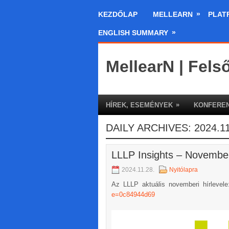
»
KEZDŐLAP
MELLEARN
PLAT
»
ENGLISH SUMMARY
MellearN | Fels
»
HÍREK, ESEMÉNYEK
KONFEREN
DAILY ARCHIVES:
2024.11
LLLP Insights – Novembe
2024.11.28.
Nyitólapra
Az LLLP aktuális novemberi hírlevel
e=0c84944d69