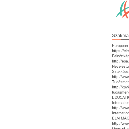
Szakmai 
European 
https://e
Felnőttké
http://ep
Neveléstu
Szakképz
http://ww
Tudásmen
http://kp
tudasmen
EDUCATIO:
Internatio
http://www
Internatio
ELM MAG
http://ww
Opus et E