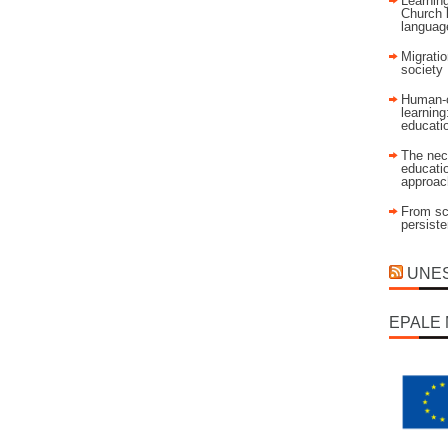
Learning
Church 
language
Migratio
society
Human-c
learning
educati
The nec
educatio
approac
From sch
persist
UNESC
EPALE 