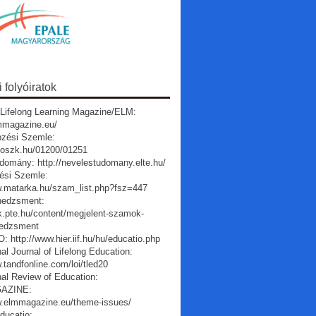
folyóiratok
Lifelong Learning Magazine/ELM:
lmmagazine.eu/
pzési Szemle:
a.oszk.hu/01200/01251
domány: http://nevelestudomany.elte.hu/
ési Szemle:
w.matarka.hu/szam_list.php?fsz=447
edzsment:
vk.pte.hu/content/megjelent-szamok-
edzsment
 http://www.hier.iif.hu/hu/educatio.php
nal Journal of Lifelong Education:
.tandfonline.com/loi/tled20
nal Review of Education:
AZINE:
w.elmmagazine.eu/theme-issues/
ducatio: