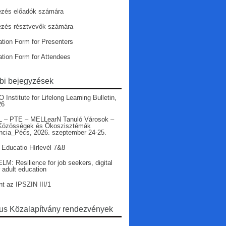
ezés előadók számára
ezés résztvevők számára
ation Form for Presenters
ation Form for Attendees
bi bejegyzések
nstitute for Lifelong Learning Bulletin,
26
 – PTE – MELLearN Tanuló Városok –
Közösségek és Ökoszisztémák
ncia_Pécs, 2026. szeptember 24-25.
 Educatio Hírlevél 7&8
LM: Resilience for job seekers, digital
r adult education
nt az IPSZIN III/1
s Közalapítvány rendezvények