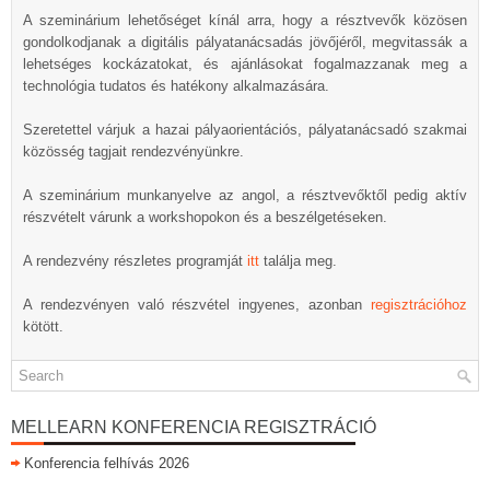
A szeminárium lehetőséget kínál arra, hogy a résztvevők közösen
gondolkodjanak a digitális pályatanácsadás jövőjéről, megvitassák a
lehetséges kockázatokat, és ajánlásokat fogalmazzanak meg a
technológia tudatos és hatékony alkalmazására.
Szeretettel várjuk a hazai pályaorientációs, pályatanácsadó szakmai
közösség tagjait rendezvényünkre.
A szeminárium munkanyelve az angol, a résztvevőktől pedig aktív
részvételt várunk a workshopokon és a beszélgetéseken.
A rendezvény részletes programját
itt
találja meg.
A rendezvényen való részvétel ingyenes, azonban
regisztrációhoz
kötött.
MELLEARN KONFERENCIA REGISZTRÁCIÓ
Konferencia felhívás 2026