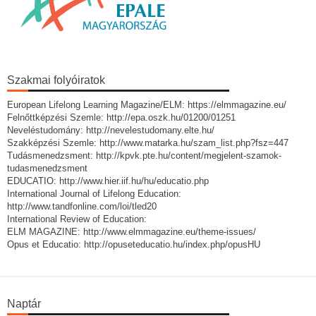
Szakmai folyóiratok
European Lifelong Learning Magazine/ELM: https://elmmagazine.eu/
Felnőttképzési Szemle: http://epa.oszk.hu/01200/01251
Neveléstudomány: http://nevelestudomany.elte.hu/
Szakképzési Szemle: http://www.matarka.hu/szam_list.php?fsz=447
Tudásmenedzsment: http://kpvk.pte.hu/content/megjelent-szamok-
tudasmenedzsment
EDUCATIO: http://www.hier.iif.hu/hu/educatio.php
International Journal of Lifelong Education:
http://www.tandfonline.com/loi/tled20
International Review of Education:
ELM MAGAZINE: http://www.elmmagazine.eu/theme-issues/
Opus et Educatio: http://opuseteducatio.hu/index.php/opusHU
Naptár