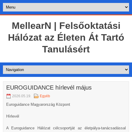
MellearN | Felsőoktatási
Hálózat az Életen Át Tartó
Tanulásért
EUROGUIDANCE hírlevél május
2026.05.19.
Egyéb
Euroguidance Magyarország Központ
Hírlevél
A Euroguidance Hálózat célcsoportját az életpálya-tanácsadással