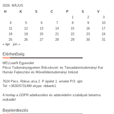
2026. MÁJUS
H
K
S
C
P
S
V
1
2
3
4
5
6
7
8
9
10
11
12
13
14
15
16
17
18
19
20
21
22
23
24
25
26
27
28
29
30
31
« ápr
jún »
Elérhetőség
MELLearN Egyesület
Pécsi Tudományegyetem Bölcsészet- és Társadalomtudományi Kar
Humán Fejlesztési és Művelődéstudományi Intézet
7624 Pécs, Rókus utca 2. P épület 1. emelet P/3. ajtó
Tel: +3630/5731499 skype: nbbank1
A honlap a GDPR adatkezelési és adatvédelmi szabályait betartva
működik!
Bejelentkezés