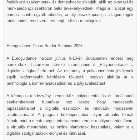
foglalkozó szakemberek és döntéshozók alkotják, akik az oktatási és
munkaerőpiaci szektoron belül tevékenykednek. Maga a Hálózat egy
európai szintű együttműködés, amely összekapcsolja a tagországok
tanácsadási rendszereit és segíti közös munkájukat.
Euroguidance Cross Border Seminar 2026
A Euroguidance hálózat június 9-10-én Budapesten rendezi meg
nemzetközi határokon átívelő szemináriumát „Pályaorientáció a
digitális világban” címmel. Az esemény a pályaorientáció jövőjének
egyik legfontosabb kérdésére fókuszál: hogyan alakítja át a
technológia a karrier-tanácsadást és a pályaválasztást.
A kétnapos rendezvény nemzetközi pályaorientációs és tanácsadó
szakembereket, kutatókat hoz össze, hogy megosszák
tapasztalataikat a digitális eszközök és innovatív módszerek
alkalmazásáról. A program középpontjában olyan aktuális témák
állnak, mint a mesterséges intelligencia szerepe a pályaorientációban,
a virtuális mentorálás, az online platformok használata, valamint a
digitális szolgáltatások előnyei és kihívásai.