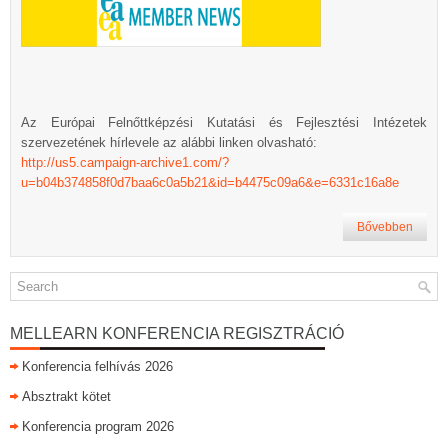
Az Európai Felnőttképzési Kutatási és Fejlesztési Intézetek
szervezetének hírlevele az alábbi linken olvasható:
http://us5.campaign-archive1.com/?
u=b04b374858f0d7baa6c0a5b21&id=b4475c09a6&e=6331c16a8e
Bővebben
MELLEARN KONFERENCIA REGISZTRÁCIÓ
Konferencia felhívás 2026
Absztrakt kötet
Konferencia program 2026