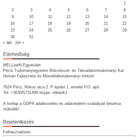
1
2
3
4
5
6
7
8
9
10
11
12
13
14
15
16
17
18
19
20
21
22
23
24
25
26
27
28
29
30
31
« ápr
jún »
Elérhetőség
MELLearN Egyesület
Pécsi Tudományegyetem Bölcsészet- és Társadalomtudományi Kar
Humán Fejlesztési és Művelődéstudományi Intézet
7624 Pécs, Rókus utca 2. P épület 1. emelet P/3. ajtó
Tel: +3630/5731499 skype: nbbank1
A honlap a GDPR adatkezelési és adatvédelmi szabályait betartva
működik!
Bejelentkezés
Felhasználónév