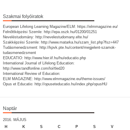
Szakmai folyóiratok
European Lifelong Learning Magazine/ELM: https://elmmagazine.eu/
Felnőttképzési Szemle: http://epa.oszk.hu/01200/01251
Neveléstudomány: http://nevelestudomany.elte.hu/
Szakképzési Szemle: http://www.matarka.hu/szam_list.php?fsz=447
Tudásmenedzsment: http://kpvk.pte.hu/content/megjelent-szamok-
tudasmenedzsment
EDUCATIO: http://www.hier.iif.hu/hu/educatio.php
International Journal of Lifelong Education:
http://www.tandfonline.com/loi/tled20
International Review of Education:
ELM MAGAZINE: http://www.elmmagazine.eu/theme-issues/
Opus et Educatio: http://opuseteducatio.hu/index.php/opusHU
Naptár
2016. MÁJUS
H
K
S
C
P
S
V