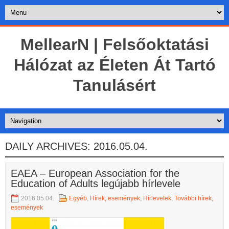
MellearN | Felsőoktatási
Hálózat az Életen Át Tartó
Tanulásért
DAILY ARCHIVES:
2016.05.04.
EAEA – European Association for the
Education of Adults legújabb hírlevele
2016.05.04.
Egyéb
,
Hírek, események
,
Hírlevelek
,
További hírek,
események