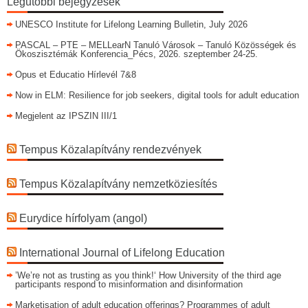
Legutóbbi bejegyzések
UNESCO Institute for Lifelong Learning Bulletin, July 2026
PASCAL – PTE – MELLearN Tanuló Városok – Tanuló Közösségek és
Ökoszisztémák Konferencia_Pécs, 2026. szeptember 24-25.
Opus et Educatio Hírlevél 7&8
Now in ELM: Resilience for job seekers, digital tools for adult education
Megjelent az IPSZIN III/1
Tempus Közalapítvány rendezvények
Tempus Közalapítvány nemzetköziesítés
Eurydice hírfolyam (angol)
International Journal of Lifelong Education
’We’re not as trusting as you think!‘ How University of the third age
participants respond to misinformation and disinformation
Marketisation of adult education offerings? Programmes of adult