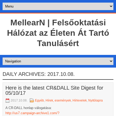
MellearN | Felsőoktatási
Hálózat az Életen Át Tartó
Tanulásért
DAILY ARCHIVES:
2017.10.08.
Here is the latest CR&DALL Site Digest for
05/10/17
2017.10.08.
Egyéb
,
Hírek, események
,
Hírlevelek
,
Nyitólapra
A CR-DALL honlap válogatása:
http://us7.campaign-archive1.com/?