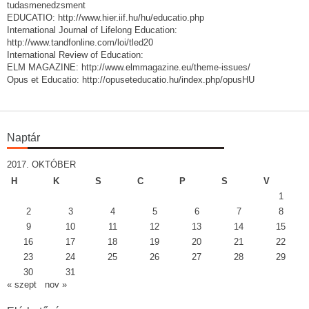
tudasmenedzsment
EDUCATIO: http://www.hier.iif.hu/hu/educatio.php
International Journal of Lifelong Education:
http://www.tandfonline.com/loi/tled20
International Review of Education:
ELM MAGAZINE: http://www.elmmagazine.eu/theme-issues/
Opus et Educatio: http://opuseteducatio.hu/index.php/opusHU
Naptár
2017. OKTÓBER
H
K
S
C
P
S
V
1
2
3
4
5
6
7
8
9
10
11
12
13
14
15
16
17
18
19
20
21
22
23
24
25
26
27
28
29
30
31
« szept
nov »