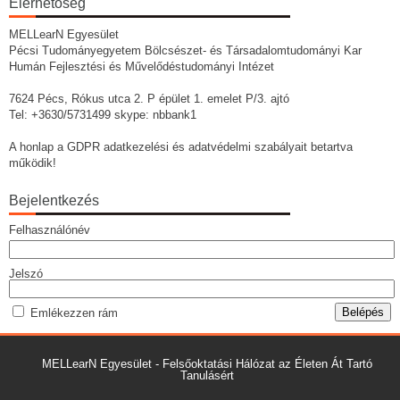
Elérhetőség
MELLearN Egyesület
Pécsi Tudományegyetem Bölcsészet- és Társadalomtudományi Kar
Humán Fejlesztési és Művelődéstudományi Intézet
7624 Pécs, Rókus utca 2. P épület 1. emelet P/3. ajtó
Tel: +3630/5731499 skype: nbbank1
A honlap a GDPR adatkezelési és adatvédelmi szabályait betartva
működik!
Bejelentkezés
Felhasználónév
Jelszó
Emlékezzen rám
MELLearN Egyesület - Felsőoktatási Hálózat az Életen Át Tartó
Tanulásért