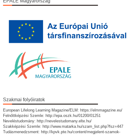
EPALE Magyarország
Szakmai folyóiratok
European Lifelong Learning Magazine/ELM: https://elmmagazine.eu/
Felnőttképzési Szemle: http://epa.oszk.hu/01200/01251
Neveléstudomány: http://nevelestudomany.elte.hu/
Szakképzési Szemle: http://www.matarka.hu/szam_list.php?fsz=447
Tudásmenedzsment: http://kpvk.pte.hu/content/megjelent-szamok-