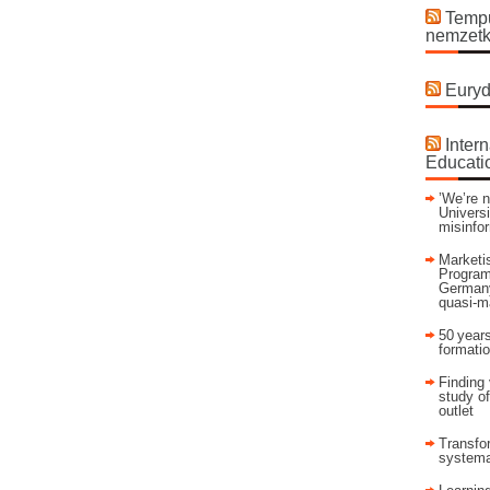
Tempu
nemzetk
Euryd
Intern
Educati
’We’re n
Universi
misinfo
Marketis
Program
Germany
quasi-m
50 years
formati
Finding 
study of
outlet
Transfor
systema