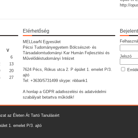
http://op
Elérhetőség
Bejelen
Felhaszná
MELLearN Egyesület
Pécsi Tudományegyetem Bölcsészet- és
V
Társadalomtudományi Kar Humán Fejlesztési és
Jelszó
6
Művelődéstudományi Intézet
2
13
7624 Pécs, Rókus utca 2. P épület 1. emelet P/3.
Emlék
9
20
ajtó
6
27
Tel: +3630/5731499 skype: nbbank1
A honlap a GDPR adatkezelési és adatvédelmi
szabályait betartva működik!
zat az Életen Át Tartó Tanulásért
let 1. emelet P/3. ajtó