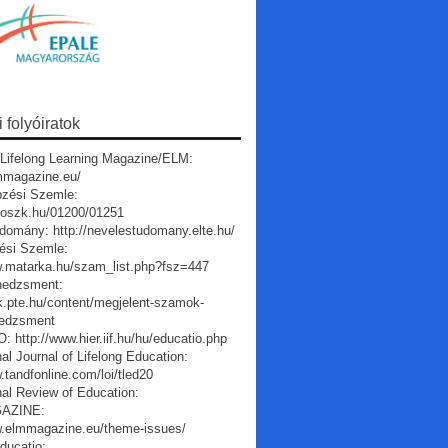
folyóiratok
Lifelong Learning Magazine/ELM:
lmmagazine.eu/
pzési Szemle:
a.oszk.hu/01200/01251
domány: http://nevelestudomany.elte.hu/
ési Szemle:
w.matarka.hu/szam_list.php?fsz=447
edzsment:
vk.pte.hu/content/megjelent-szamok-
edzsment
 http://www.hier.iif.hu/hu/educatio.php
nal Journal of Lifelong Education:
.tandfonline.com/loi/tled20
nal Review of Education:
AZINE:
w.elmmagazine.eu/theme-issues/
ducatio: