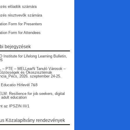
ezés előadók számára
ezés résztvevők számára
ation Form for Presenters
ation Form for Attendees
bi bejegyzések
nstitute for Lifelong Learning Bulletin,
26
 – PTE – MELLearN Tanuló Városok –
Közösségek és Ökoszisztémák
ncia_Pécs, 2026. szeptember 24-25.
 Educatio Hírlevél 7&8
LM: Resilience for job seekers, digital
r adult education
nt az IPSZIN III/1
s Közalapítvány rendezvények