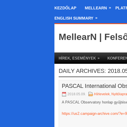
»
KEZDŐLAP
MELLEARN
PLAT
»
ENGLISH SUMMARY
MellearN | Fels
»
HÍREK, ESEMÉNYEK
KONFEREN
DAILY ARCHIVES:
2018.05
PASCAL International Obse
2018.05.09.
Hírlevelek
,
Nyitólapr
A PASCAL Observatory honlap gyűjtés
https://us2.campaign-archive.com/?