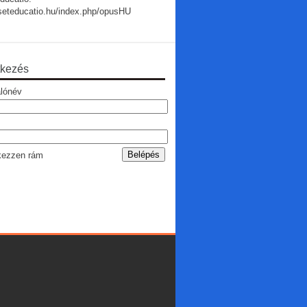
useteducatio.hu/index.php/opusHU
tkezés
lónév
ezzen rám