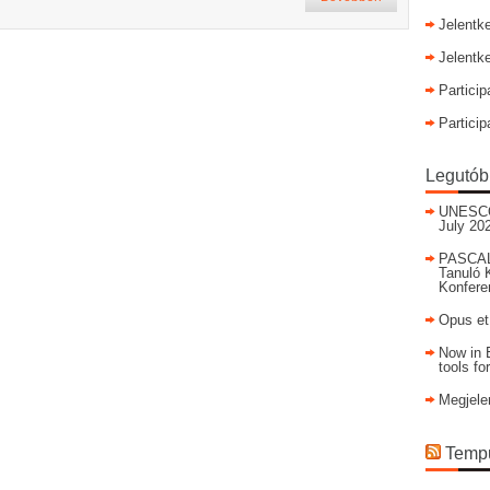
Jelentk
Jelentk
Particip
Particip
Legutób
UNESCO I
July 20
PASCAL
Tanuló 
Konfere
Opus et
Now in E
tools fo
Megjele
Tempu