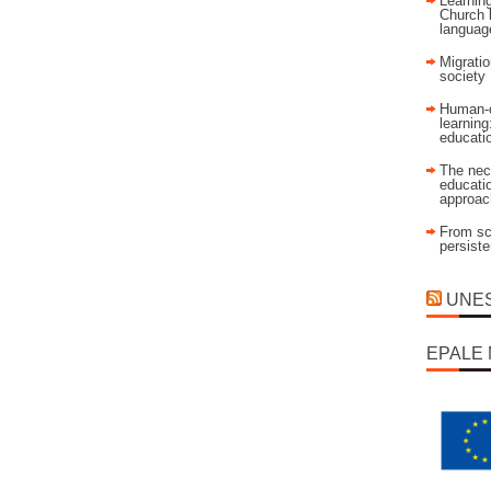
Learning
Church 
language
Migratio
society
Human-c
learning
educati
The nec
educatio
approac
From sch
persist
UNESC
EPALE 