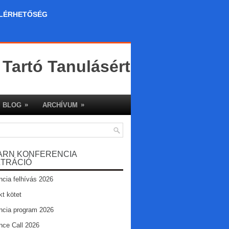
LÉRHETŐSÉG
 Tartó Tanulásért
»
»
BLOG
ARCHÍVUM
ARN KONFERENCIA
ZTRÁCIÓ
ncia felhívás 2026
kt kötet
ncia program 2026
nce Call 2026