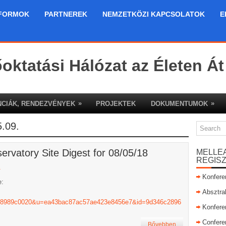
FORMOK
PARTNEREK
NEMZETKÖZI KAPCSOLATOK
E
őoktatási Hálózat az Életen Át
»
»
CIÁK, RENDEZVÉNYEK
PROJEKTEK
DOKUMENTUMOK
.09.
rvatory Site Digest for 08/05/18
MELLE
REGIS
a
Konfere
e:
Absztra
e=98989c0020&u=ea43bac87ac57ae423e8456e7&id=9d346c2896
Konfere
Confere
Bővebben