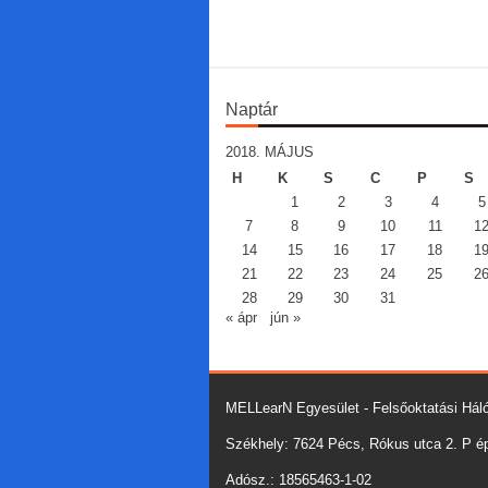
Naptár
2018. MÁJUS
H
K
S
C
P
S
1
2
3
4
5
7
8
9
10
11
1
14
15
16
17
18
1
21
22
23
24
25
2
28
29
30
31
« ápr
jún »
MELLearN Egyesület - Felsőoktatási Háló
Székhely: 7624 Pécs, Rókus utca 2. P épü
Adósz.: 18565463-1-02