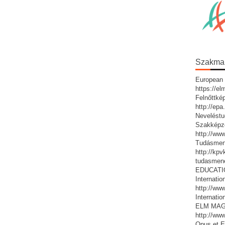
Szakmai 
European 
https://e
Felnőttké
http://ep
Neveléstu
Szakképz
http://ww
Tudásmen
http://kp
tudasmen
EDUCATIO:
Internatio
http://www
Internatio
ELM MAG
http://ww
Opus et E