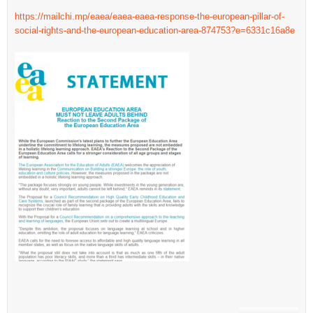
https://mailchi.mp/eaea/eaea-eaea-response-the-european-pillar-of-
social-rights-and-the-european-education-area-874753?e=6331c16a8e