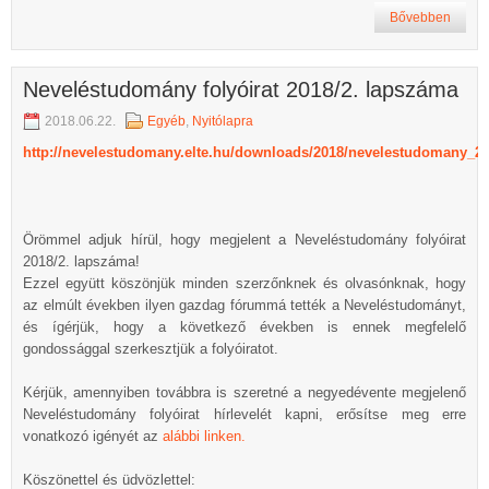
Bővebben
Neveléstudomány folyóirat 2018/2. lapszáma
2018.06.22.
Egyéb
,
Nyitólapra
http://nevelestudomany.elte.hu/downloads/2018/nevelestudomany_20
Örömmel adjuk hírül, hogy megjelent a Neveléstudomány folyóirat
2018/2. lapszáma!
Ezzel együtt köszönjük minden szerzőnknek és olvasónknak, hogy
az elmúlt években ilyen gazdag fórummá tették a Neveléstudományt,
és ígérjük, hogy a következő években is ennek megfelelő
gondossággal szerkesztjük a folyóiratot.
Kérjük, amennyiben továbbra is szeretné a negyedévente megjelenő
Neveléstudomány folyóirat hírlevelét kapni, erősítse meg erre
vonatkozó igényét az
alábbi linken.
Köszönettel és üdvözlettel: