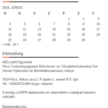
2018. JÚNIUS
H
K
S
C
P
S
V
1
2
3
4
5
6
7
8
9
10
11
12
13
14
15
16
17
18
19
20
21
22
23
24
25
26
27
28
29
30
« máj
júl »
Elérhetőség
MELLearN Egyesület
Pécsi Tudományegyetem Bölcsészet- és Társadalomtudományi Kar
Humán Fejlesztési és Művelődéstudományi Intézet
7624 Pécs, Rókus utca 2. P épület 1. emelet P/3. ajtó
Tel: +3630/5731499 skype: nbbank1
A honlap a GDPR adatkezelési és adatvédelmi szabályait betartva
működik!
Bejelentkezés