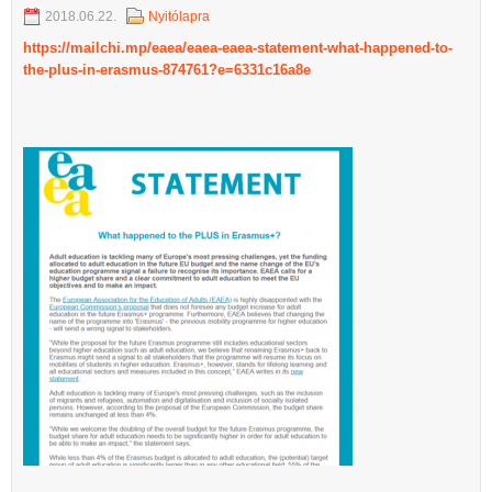
2018.06.22.
Nyitólapra
https://mailchi.mp/eaea/eaea-eaea-statement-what-happened-to-
the-plus-in-erasmus-874761?e=6331c16a8e