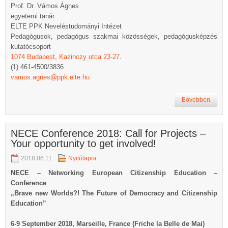
Prof. Dr. Vámos Ágnes
egyetemi tanár
ELTE PPK Neveléstudományi Intézet
Pedagógusok, pedagógus szakmai közösségek, pedagógusképzés
kutatócsoport
1074 Budapest, Kazinczy utca 23-27
.
(1) 461-4500/3836
vamos.agnes@ppk.elte.hu
Bővebben
NECE Conference 2018: Call for Projects –
Your opportunity to get involved!
2018.06.11.
Nyitólapra
NECE – Networking European Citizenship Education –
Conference
„Brave new Worlds?! The Future of Democracy and Citizenship
Education”
6-9 September 2018
, Marseille, France (Friche la Belle de Mai)