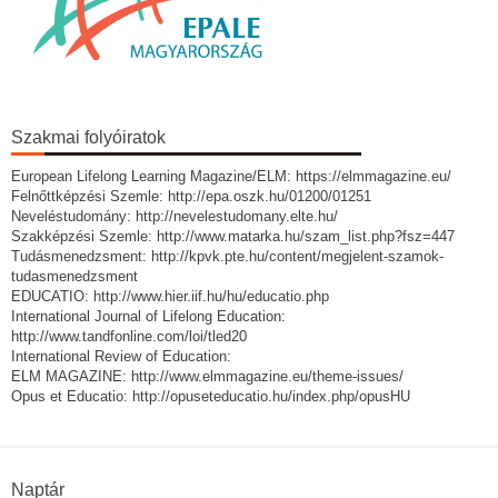
Szakmai folyóiratok
European Lifelong Learning Magazine/ELM: https://elmmagazine.eu/
Felnőttképzési Szemle: http://epa.oszk.hu/01200/01251
Neveléstudomány: http://nevelestudomany.elte.hu/
Szakképzési Szemle: http://www.matarka.hu/szam_list.php?fsz=447
Tudásmenedzsment: http://kpvk.pte.hu/content/megjelent-szamok-
tudasmenedzsment
EDUCATIO: http://www.hier.iif.hu/hu/educatio.php
International Journal of Lifelong Education:
http://www.tandfonline.com/loi/tled20
International Review of Education:
ELM MAGAZINE: http://www.elmmagazine.eu/theme-issues/
Opus et Educatio: http://opuseteducatio.hu/index.php/opusHU
Naptár