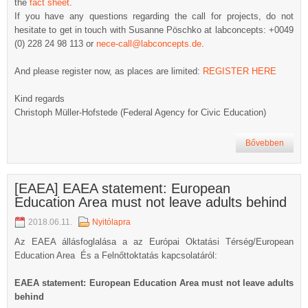
the
fact sheet
.
If you have any questions regarding the call for projects, do not
hesitate to get in touch with Susanne Pöschko at labconcepts: +0049
(0) 228 24 98 113 or
nece-call@labconcepts.de
.
And please register now, as places are limited:
REGISTER HERE
Kind regards
Christoph Müller-Hofstede (Federal Agency for Civic Education)
Bővebben
[EAEA] EAEA statement: European
Education Area must not leave adults behind
2018.06.11.
Nyitólapra
Az EAEA állásfoglalása a az Európai Oktatási Térség/European
Education Area És a Felnőttoktatás kapcsolatáról:
EAEA statement: European Education Area must not leave adults
behind