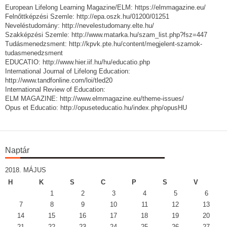
European Lifelong Learning Magazine/ELM: https://elmmagazine.eu/
Felnőttképzési Szemle: http://epa.oszk.hu/01200/01251
Neveléstudomány: http://nevelestudomany.elte.hu/
Szakképzési Szemle: http://www.matarka.hu/szam_list.php?fsz=447
Tudásmenedzsment: http://kpvk.pte.hu/content/megjelent-szamok-
tudasmenedzsment
EDUCATIO: http://www.hier.iif.hu/hu/educatio.php
International Journal of Lifelong Education:
http://www.tandfonline.com/loi/tled20
International Review of Education:
ELM MAGAZINE: http://www.elmmagazine.eu/theme-issues/
Opus et Educatio: http://opuseteducatio.hu/index.php/opusHU
Naptár
2018. MÁJUS
H
K
S
C
P
S
V
1
2
3
4
5
6
7
8
9
10
11
12
13
14
15
16
17
18
19
20
21
22
23
24
25
26
27