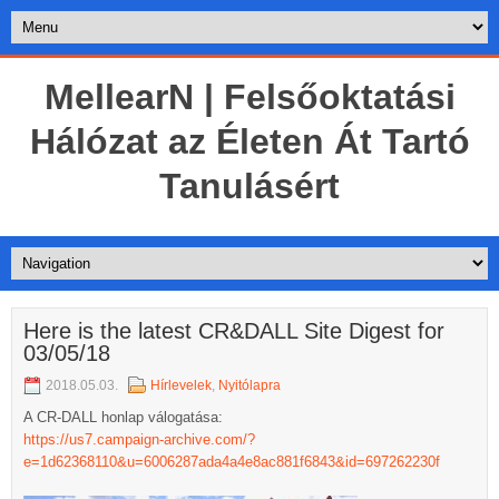
MellearN | Felsőoktatási
Hálózat az Életen Át Tartó
Tanulásért
Here is the latest CR&DALL Site Digest for
03/05/18
2018.05.03.
Hírlevelek
,
Nyitólapra
A CR-DALL honlap válogatása:
https://us7.campaign-archive.com/?
e=1d62368110&u=6006287ada4a4e8ac881f6843&id=697262230f