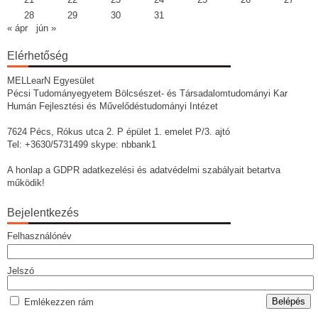
28
29
30
31
« ápr
jún »
Elérhetőség
MELLearN Egyesület
Pécsi Tudományegyetem Bölcsészet- és Társadalomtudományi Kar
Humán Fejlesztési és Művelődéstudományi Intézet
7624 Pécs, Rókus utca 2. P épület 1. emelet P/3. ajtó
Tel: +3630/5731499 skype: nbbank1
A honlap a GDPR adatkezelési és adatvédelmi szabályait betartva
működik!
Bejelentkezés
Felhasználónév
Jelszó
Emlékezzen rám