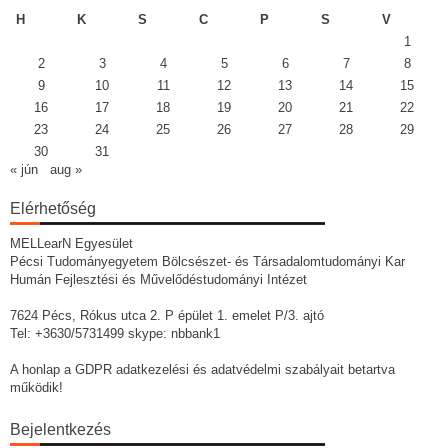
H
K
S
C
P
S
V
1
2
3
4
5
6
7
8
9
10
11
12
13
14
15
16
17
18
19
20
21
22
23
24
25
26
27
28
29
30
31
« jún
aug »
Elérhetőség
MELLearN Egyesület
Pécsi Tudományegyetem Bölcsészet- és Társadalomtudományi Kar
Humán Fejlesztési és Művelődéstudományi Intézet
7624 Pécs, Rókus utca 2. P épület 1. emelet P/3. ajtó
Tel: +3630/5731499 skype: nbbank1
A honlap a GDPR adatkezelési és adatvédelmi szabályait betartva
működik!
Bejelentkezés