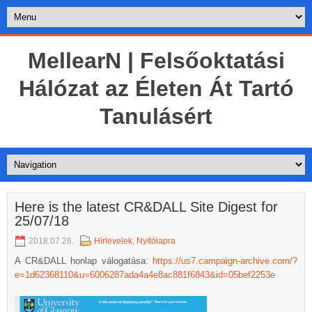
MellearN | Felsőoktatási
Hálózat az Életen Át Tartó
Tanulásért
Here is the latest CR&DALL Site Digest for
25/07/18
2018.07.26.
Hírlevelek
,
Nyitólapra
A CR&DALL honlap válogatása:
https://us7.campaign-archive.com/?
e=1d62368110&u=6006287ada4a4e8ac881f6843&id=05bef2253e