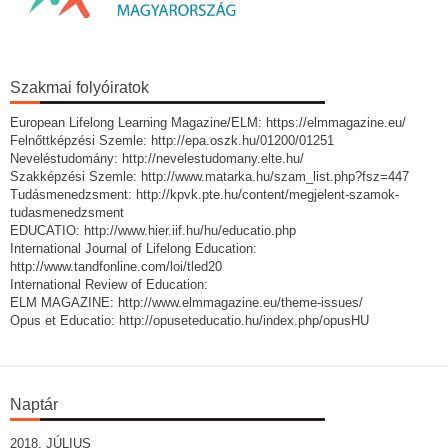
Szakmai folyóiratok
European Lifelong Learning Magazine/ELM: https://elmmagazine.eu/
Felnőttképzési Szemle: http://epa.oszk.hu/01200/01251
Neveléstudomány: http://nevelestudomany.elte.hu/
Szakképzési Szemle: http://www.matarka.hu/szam_list.php?fsz=447
Tudásmenedzsment: http://kpvk.pte.hu/content/megjelent-szamok-
tudasmenedzsment
EDUCATIO: http://www.hier.iif.hu/hu/educatio.php
International Journal of Lifelong Education:
http://www.tandfonline.com/loi/tled20
International Review of Education:
ELM MAGAZINE: http://www.elmmagazine.eu/theme-issues/
Opus et Educatio: http://opuseteducatio.hu/index.php/opusHU
Naptár
2018. JÚLIUS